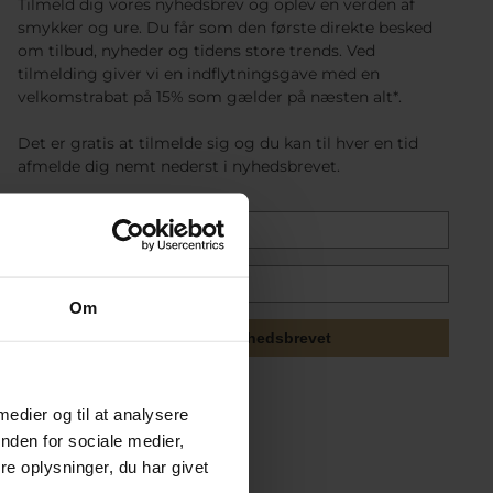
Tilmeld dig vores nyhedsbrev og oplev en verden af
smykker og ure. Du får som den første direkte besked
om tilbud, nyheder og tidens store trends. Ved
tilmelding giver vi en indflytningsgave med en
velkomstrabat på 15% som gælder på næsten alt*.
Det er gratis at tilmelde sig og du kan til hver en tid
afmelde dig nemt nederst i nyhedsbrevet.
Om
Tilmeld mig nyhedsbrevet
 medier og til at analysere
nden for sociale medier,
e oplysninger, du har givet