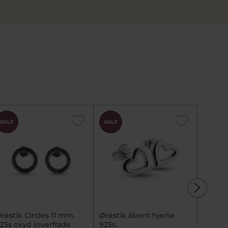
SALE
SALE
SALE
restik Circles 11 mm.
Ørestik åbent hjerte
Ørestik
25s oxyd (overflade
925s.
2760-0