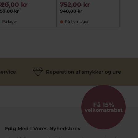
and)
520,00 kr
752,00 kr
440,
2399-010-05
689-300-07
50,00 kr
940,00 kr
550,00
På lager
På fjernlager
På la
ervice
Reparation af smykker og ure
Få 15%
velkomstrabat
Følg Med I Vores Nyhedsbrev