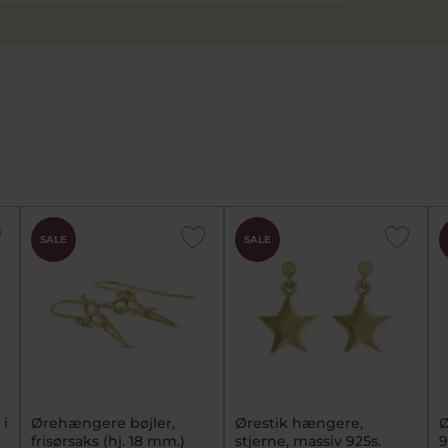
SALE
SALE
 i
Ørehængere bøjler,
Ørestik hængere,
Ø
frisørsaks (hj. 18 mm.)
stjerne, massiv 925s.
9