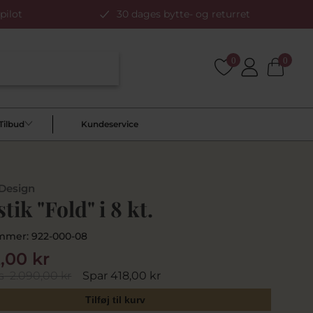
pilot
30 dages bytte- og returret
0
0
Tilbud
Kundeservice
 Design
tik "Fold" i 8 kt.
mmer:
922-000-08
2,00 kr
s
2.090,00 kr
Spar 418,00 kr
Tilføj til kurv