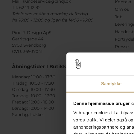
Mail:
kundeservice@pindj.dk
Kontakt
Tlf. 62 21 12 92
Om os
Telefonen er åben mandag til fredag
Job
fra 10:00 - 12:00 og igen fra 14:00 - 16:00
Levering
Handelsb
Pind J. Design ApS
Gerritsgade 44
Fortryde
5700 Svendborg
Presse
CVR. 36937041
Tilbudsvi
Check ga
Åbningstider I Butikken
Mandag: 10:00 - 17:30
Tirsdag: 10:00 - 17:30
Samtykke
Onsdag: 10:00 - 17:30
Torsdag: 10:00 - 17:30
Fredag: 10:00 - 18:00
Denne hjemmeside bruger c
Lørdag: 10:00 - 14:00
Vi bruger cookies til at tilpas
Søndag: Lukket
vores trafik. Vi deler også 
annonceringspartnere og anal