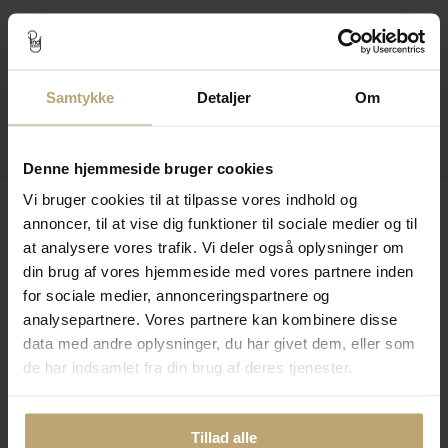
Kontakt
Åbningstider I Butikken
Samtykke
Detaljer
Om
Information
Praktiske Sider
Denne hjemmeside bruger cookies
Vi bruger cookies til at tilpasse vores indhold og
Leveringsmuligheder
annoncer, til at vise dig funktioner til sociale medier og til
at analysere vores trafik. Vi deler også oplysninger om
din brug af vores hjemmeside med vores partnere inden
Betalingsmuligheder
for sociale medier, annonceringspartnere og
analysepartnere. Vores partnere kan kombinere disse
data med andre oplysninger, du har givet dem, eller som
de har indsamlet fra din brug af deres tjenester.
Sikker Og Tryg E-Handel
Tillad alle