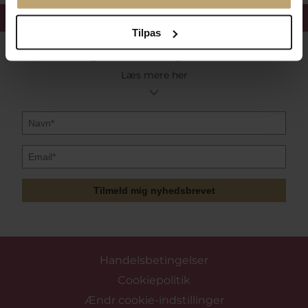
Få 15%
velkomstrabat
Tilpas
Følg med i vores nyhedsbrev
Læs mere her
Tilmeld mig nyhedsbrevet
Handelsbetingelser
Cookiepolitik
Ændr cookie-indstillinger