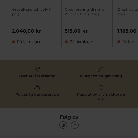
Ørestik sjækel i sølv (1
Creol ørering 1,5 mm.
Ørestik sjæk
par)
20 mm. 8kt. (1 stk.)
stk.)
2.040,00 kr
515,00 kr
1.165,00
På fjernlager
På fjernlager
På fjern
Over 40 års erfaring
Mulighed for gravering
Personlig kundeservice
Reparation af smykker og
ure
Følg os