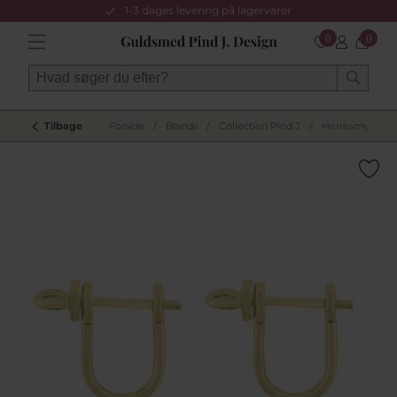
1-3 dages levering på lagervarer
0
0
Tilbage
Forside
/
Brands
/
Collection Pind J
/
Herresmykker