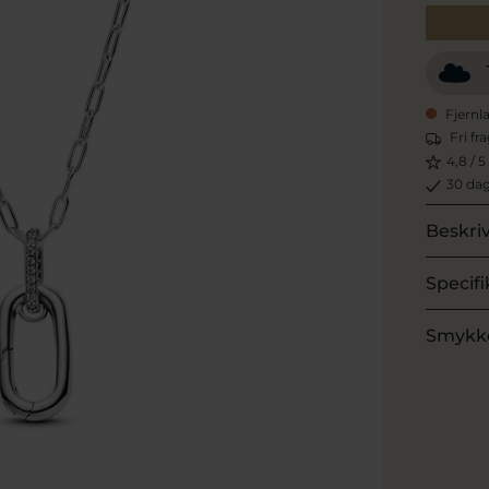
Fjernl
Fri fr
4,8 / 5
30 dag
Beskri
Specifi
Smykk