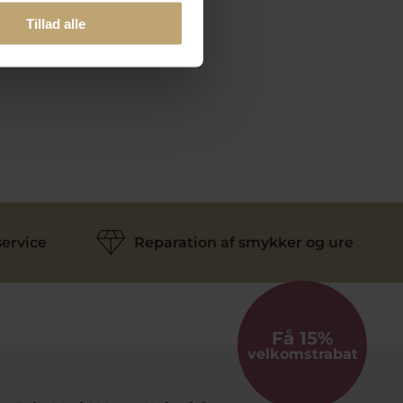
Tillad alle
ervice
Reparation af smykker og ure
Få 15%
velkomstrabat