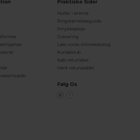
tion
Praktiske Sider
Huller i ørerne
Ringstørrelsesguide
Smykkepleje
sformer
Gravering
etingelser
Læs vores onlinekatalog
lsesret
Kundeklub
Køb returlabel
lkår
Hent returseddel
vekortsaldo
Følg Os