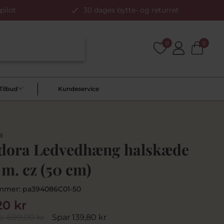
pilot
30 dages bytte- og returret
0
0
Tilbud
Kundeservice
a
dora Ledvedhæng halskæde
 m. cz (50 cm)
mmer:
pa394086C01-50
20 kr
s
699,00 kr
Spar 139,80 kr