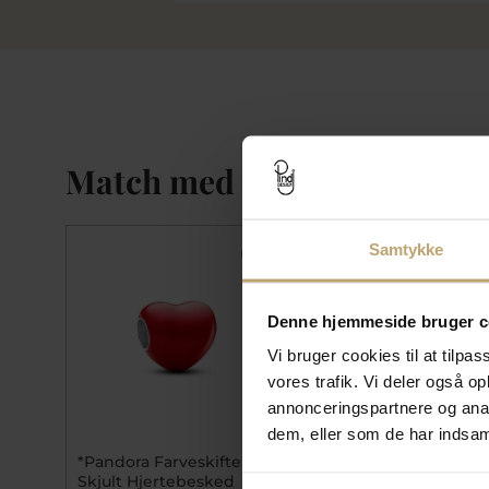
Match med
Samtykke
SALE
Denne hjemmeside bruger c
Vi bruger cookies til at tilpas
vores trafik. Vi deler også 
annonceringspartnere og anal
dem, eller som de har indsaml
*Pandora Farveskiftende
Pandora Moments
Skjult Hjertebesked
Slangehalskæde