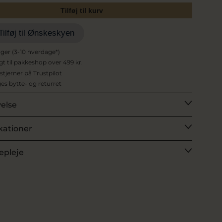
Tilføj til kurv
Tilføj til Ønskeskyen
ager (3-10 hverdage*)
agt til pakkeshop over 499 kr.
 stjerner på Trustpilot
es bytte- og returret
velse
kationer
epleje