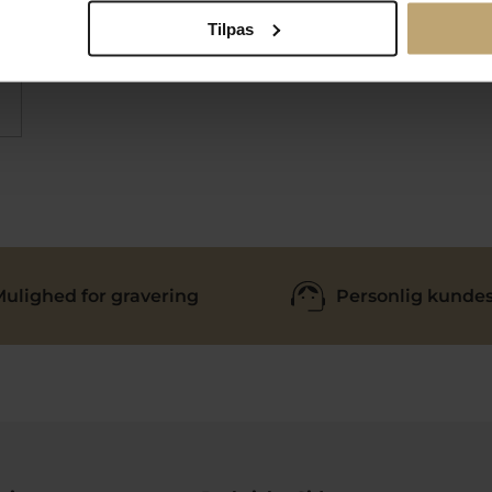
Tilpas
ulighed for gravering
Personlig kundes