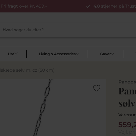
Fri fragt over kr. 499,-
4,8 stjerner på Trust
Ure
Living & Accessories
Gaver
skæde sølv m. cz (50 cm)
Pandor
Pan
sølv
Varenu
559,
Vejl. pri