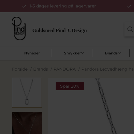
1-3 dages levering på lagervarer
Nyheder
Smykker
Brands
Forside
/
Brands
/
PANDORA
/
Pandora Ledvedhæng hal
Spar 20%