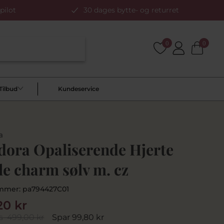
pilot
30 dages bytte- og returret
0
0
Tilbud
Kundeservice
a
dora Opaliserende Hjerte
e charm sølv m. cz
mmer:
pa794427C01
20 kr
s
499,00 kr
Spar 99,80 kr