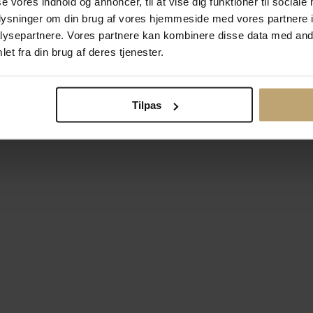
se vores indhold og annoncer, til at vise dig funktioner til sociale
oplysninger om din brug af vores hjemmeside med vores partnere i
ysepartnere. Vores partnere kan kombinere disse data med andr
Betalingsmuligheder
Si
et fra din brug af deres tjenester.
Tilpas
okiepolitik
Ændr cookie-indsti
right © 2026 Pind J. Design Guldsmedie. Alle rettigheder forbeh