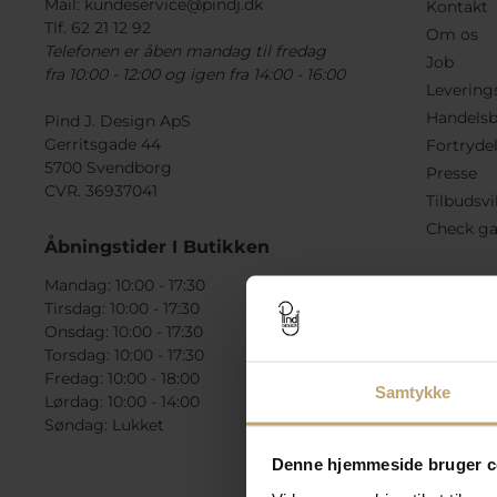
Mail:
kundeservice@pindj.dk
Kontakt
Tlf. 62 21 12 92
Om os
Telefonen er åben mandag til fredag
Job
fra 10:00 - 12:00 og igen fra 14:00 - 16:00
Levering
Handelsb
Pind J. Design ApS
Gerritsgade 44
Fortryde
5700 Svendborg
Presse
CVR. 36937041
Tilbudsvi
Check ga
Åbningstider I Butikken
Mandag: 10:00 - 17:30
Tirsdag: 10:00 - 17:30
Onsdag: 10:00 - 17:30
Torsdag: 10:00 - 17:30
Fredag: 10:00 - 18:00
Samtykke
Lørdag: 10:00 - 14:00
Søndag: Lukket
Denne hjemmeside bruger c