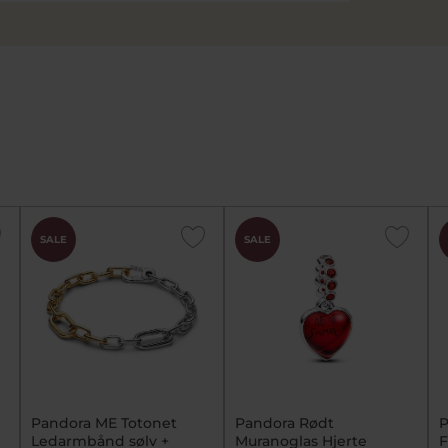
SALE
SALE
Pandora ME Totonet
Pandora Rødt
P
Ledarmbånd sølv +
Muranoglas Hjerte
F