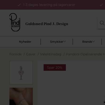
1-3 dages levering på lagervarer
Nyheder
Smykker
Brands
Forside
/
Gaver
/
Valentinsdag
/
Pandora Opaliserende H
Spar 20%