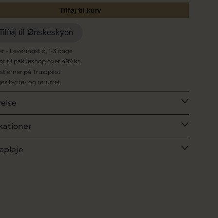
Tilføj til kurv
Tilføj til Ønskeskyen
er - Leveringstid, 1-3 dage
agt til pakkeshop over 499 kr.
 stjerner på Trustpilot
es bytte- og returret
velse
kationer
epleje