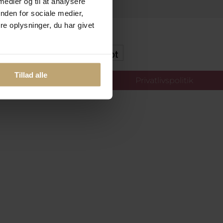
 medier og til at analysere
nden for sociale medier,
e oplysninger, du har givet
kker Og Tryg E-Handel
Tillad alle
llinger
Privatlivspolitik
oldt.