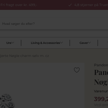
Fri fragt over kr. 499,-
4,8 stjerner på Trust
Ure
Living & Accessories
Gaver
jerte Nøgle charm sølv m. cz
Pandor
Pan
Nøgl
Varenu
399,
Vejl. pri