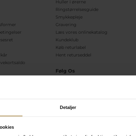
Huller i ørerne
Ringstørrelsesguide
Smykkepleje
sformer
Gravering
etingelser
Læs vores onlinekatalog
lsesret
Kundeklub
Køb returlabel
lkår
Hent returseddel
vekortsaldo
Følg Os
Detaljer
ookies