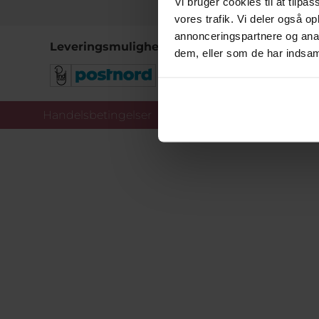
Vi bruger cookies til at tilpas
vores trafik. Vi deler også 
annonceringspartnere og anal
Leveringsmuligheder
dem, eller som de har indsaml
Handelsbetingelser
Co
Copy