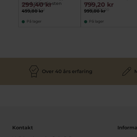
med zirkonia sten
cm)
299,40 kr
799,20 kr
pa182232C01
pa393377C00
499,00 kr
999,00 kr
På lager
På lager
Over 40 års erfaring
M
Kontakt
Informa