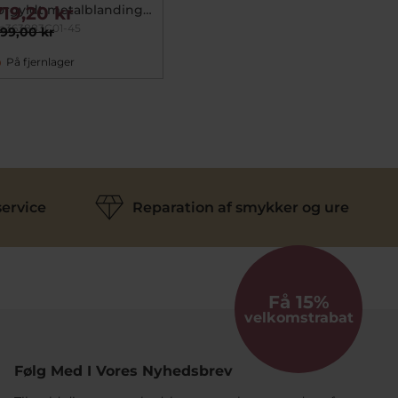
orgyldt metalblanding
719,20 kr
. perle (45 cm)
a363883C01-45
99,00 kr
På fjernlager
ervice
Reparation af smykker og ure
Få 15%
velkomstrabat
Følg Med I Vores Nyhedsbrev