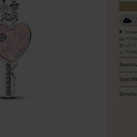
På lag
Fri fr
4,8 / 5
30 dag
Beskri
Specifi
Smykk