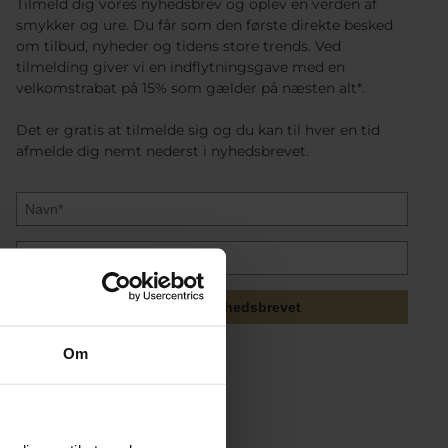
Tilmeld dig vores nyhedsbrev og oplev en verden af
smykker og ure. Du får som den første direkte besked
om tilbud, nyheder og tidens store trends. Ved
tilmelding giver vi en indflytningsgave med en
velkomstrabat på 15% som gælder på næsten alt*.
Det er gratis at tilmelde sig og du kan til hver en tid
afmelde dig nemt nederst i nyhedsbrevet.
Tilmeld mig nyhedsbrevet
Om