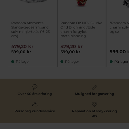
Pandora Moments
Pandora DISNEY Skurke
*Pandora 
Slangekædearmbånd
Ond Dronning Æble
charm sølv
sølv m. hjertelås (16-23
charm forgyldt
og cz
cm)
metalblanding
479,20 kr
479,20 kr
599,00 
599,00 kr
599,00 kr
På lager
På lager
På lager
Over 40 års erfaring
Mulighed for gravering
Personlig kundeservice
Reparation af smykker og
ure