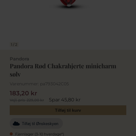
1
/
2
Pandora
Pandora Rød Chakrahjerte minicharm
sølv
Varenummer:
pa793042C05
183,20 kr
Spar 45,80 kr
Vejl. pris
229,00 kr
Tilføj til kurv
Tilføj til Ønskeskyen
Fjernlager (3-10 hverdage*)