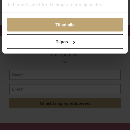
Sikker Og Tryg E-Handel
de har indsamlet fra din brug af deres tjenester.
Tillad alle
Få 15%
velkomstrabat
Tilpas
Følg med i vores nyhedsbrev
Læs mere her
Tilmeld mig nyhedsbrevet