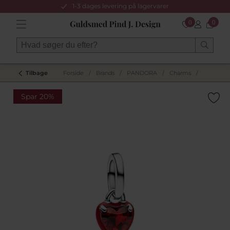
1-3 dages levering på lagervarer
0
0
Tilbage
Forside
/
Brands
/
PANDORA
/
Charms
/
Spar 20%