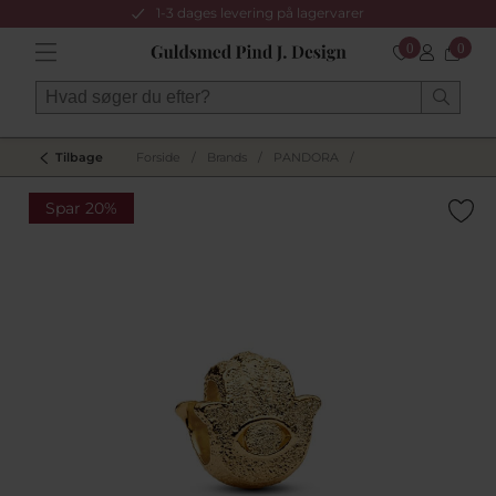
1-3 dages levering på lagervarer
0
0
Tilbage
Forside
/
Brands
/
PANDORA
/
Spar 20%