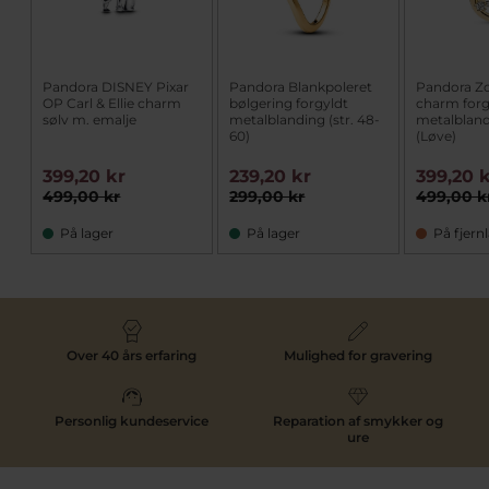
Pandora DISNEY Pixar
Pandora Blankpoleret
Pandora Z
OP Carl & Ellie charm
bølgering forgyldt
charm forg
sølv m. emalje
metalblanding (str. 48-
metalbland
60)
(Løve)
399,20 kr
239,20 kr
399,20 
499,00 kr
299,00 kr
499,00 k
På lager
På lager
På fjern
Over 40 års erfaring
Mulighed for gravering
Personlig kundeservice
Reparation af smykker og
ure