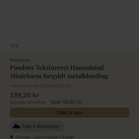
1
/
2
Pandora
Pandora Tekstureret Hamsahånd
Minicharm forgyldt metalblanding
Varenummer:
pa764042C00
239,20 kr
Spar 59,80 kr
Vejl. pris
299,00 kr
Tilføj til kurv
Tilføj til Ønskeskyen
På lager - Leveringstid, 1-3 dage