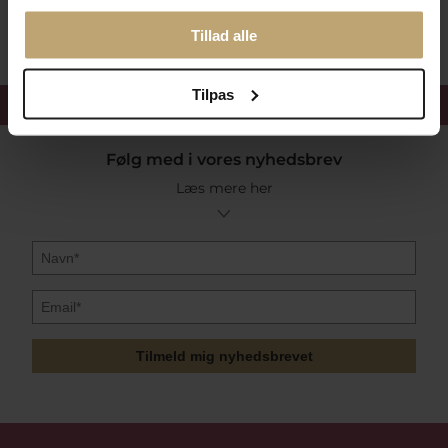
Sikker Og Tryg E-Handel
Tillad alle
Tilpas
Få 15%
velkomstrabat
Følg med i vores nyhedsbrev
Læs mere her
Tilmeld mig nyhedsbrevet