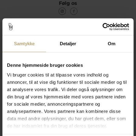
Følg os
Kontakt
Samtykke
Detaljer
Om
Åbningstider I Butikken
Information
Denne hjemmeside bruger cookies
Praktiske Sider
Vi bruger cookies til at tilpasse vores indhold og
annoncer, til at vise dig funktioner til sociale medier og til
Leveringsmuligheder
at analysere vores trafik. Vi deler også oplysninger om
din brug af vores hjemmeside med vores partnere inden
for sociale medier, annonceringspartnere og
analysepartnere. Vores partnere kan kombinere disse
Betalingsmuligheder
data med andre oplysninger, du har givet dem, eller som
de har indsamlet fra din brug af deres tjenester.