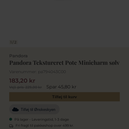
1
/
2
Pandora
Pandora Tekstureret Pote Minicharm sølv
Varenummer:
pa794043C00
183,20 kr
Spar 45,80 kr
Vejl. pris
229,00 kr
Tilføj til kurv
Tilføj til Ønskeskyen
På lager - Leveringstid, 1-3 dage
Fri fragt til pakkeshop over 499 kr.