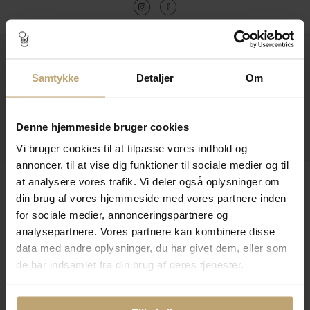
Kontakt
Samtykke
Detaljer
Om
Åbningstider I Butikken
Information
Denne hjemmeside bruger cookies
Praktiske Sider
Vi bruger cookies til at tilpasse vores indhold og
annoncer, til at vise dig funktioner til sociale medier og til
Leveringsmuligheder
at analysere vores trafik. Vi deler også oplysninger om
din brug af vores hjemmeside med vores partnere inden
for sociale medier, annonceringspartnere og
analysepartnere. Vores partnere kan kombinere disse
Betalingsmuligheder
data med andre oplysninger, du har givet dem, eller som
de har indsamlet fra din brug af deres tjenester.
Sikker Og Tryg E-Handel