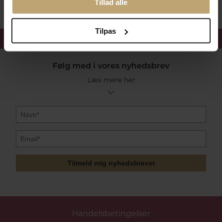
Tillad alle
Tilpas
Få 15%
velkomstrabat
Følg med i vores nyhedsbrev
Læs mere her
Tilmeld mig nyhedsbrevet
Handelsbetingelser