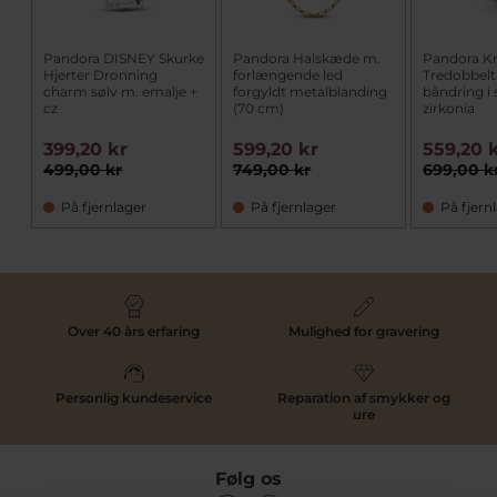
Pandora DISNEY Skurke
Pandora Halskæde m.
Pandora K
Hjerter Dronning
forlængende led
Tredobbelt
charm sølv m. emalje +
forgyldt metalblanding
båndring i 
cz
(70 cm)
zirkonia
399,20 kr
599,20 kr
559,20 
499,00 kr
749,00 kr
699,00 k
På fjernlager
På fjernlager
På fjern
Over 40 års erfaring
Mulighed for gravering
Personlig kundeservice
Reparation af smykker og
ure
Følg os