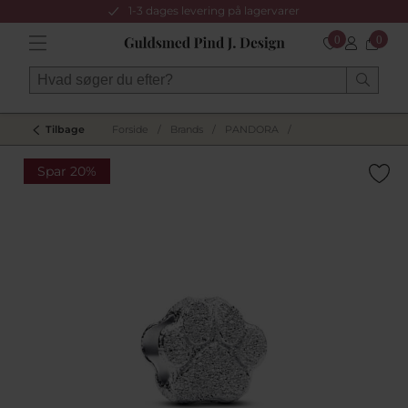
1-3 dages levering på lagervarer
0
0
Tilbage
Forside
/
Brands
/
PANDORA
/
Spar 20%