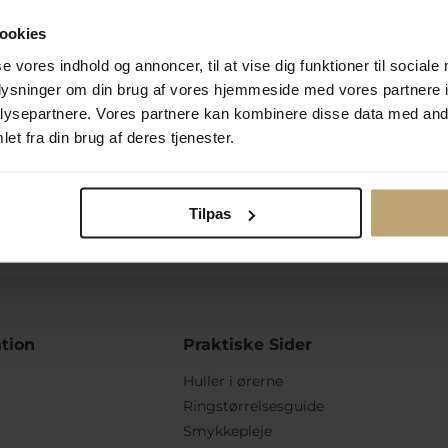
Ti
ookies
se vores indhold og annoncer, til at vise dig funktioner til sociale
oplysninger om din brug af vores hjemmeside med vores partnere i
ysepartnere. Vores partnere kan kombinere disse data med andr
et fra din brug af deres tjenester.
ulighed for gravering
Personlig kundes
Tilpas
tion
Praktiske Sider
Huller i ørerne
Ringstørrelsesguide
Smykkepleje