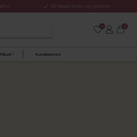
pilot
30 dages bytte- og returret
0
0
Tilbud
Kundeservice