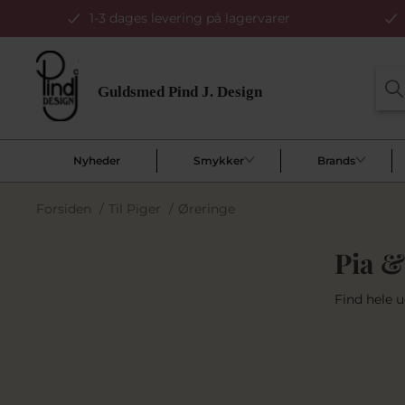
1-3 dages levering på lagervarer
Nyheder
Smykker
Brands
Forsiden
/
Til Piger
/
Øreringe
Pia &
Find hele u