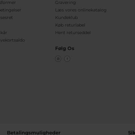
sformer
Gravering
etingelser
Læs vores onlinekatalog
lsesret
Kundeklub
Køb returlabel
lkår
Hent returseddel
vekortsaldo
Følg Os
Betalingsmuligheder
Si