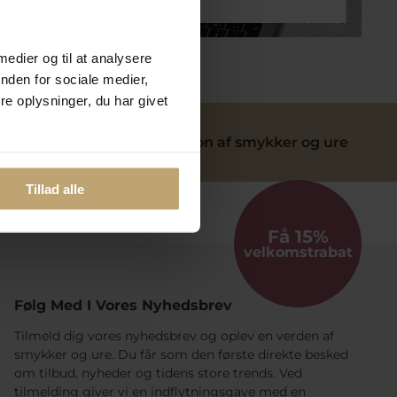
lmeld dig kundeklubben
 medier og til at analysere
nden for sociale medier,
e oplysninger, du har givet
ervice
Reparation af smykker og ure
Tillad alle
Få 15%
velkomstrabat
Følg Med I Vores Nyhedsbrev
Tilmeld dig vores nyhedsbrev og oplev en verden af
smykker og ure. Du får som den første direkte besked
om tilbud, nyheder og tidens store trends. Ved
tilmelding giver vi en indflytningsgave med en