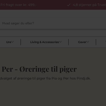
Fri fragt over kr. 499,-
4,8 stjerner på Trust
Ure
Living & Accessories
Gaver
 Per - Øreringe til piger
dvalget af øreringe til piger fra Pia og Per hos Pindj.dk.