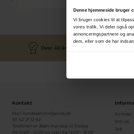
Smykkepleje
Denne hjemmeside bruger c
Vi bruger cookies til at tilpas
vores trafik. Vi deler også 
annonceringspartnere og anal
dem, eller som de har indsaml
Over 40 års erfaring
M
Kontakt
Informa
Mail:
kundeservice@pindj.dk
Kontakt
Tlf. 62 21 12 92
Om os
Telefonen er åben mandag til fredag
Job
fra 10:00 - 12:00 og igen fra 14:00 - 16:00