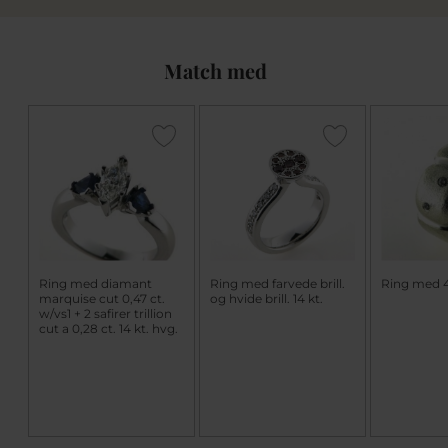
Match med
Ring med diamant
Ring med farvede brill.
Ring med 4 
marquise cut 0,47 ct.
og hvide brill. 14 kt.
w/vs1 + 2 safirer trillion
cut a 0,28 ct. 14 kt. hvg.