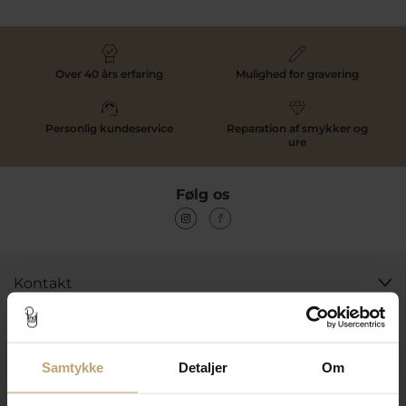
Over 40 års erfaring
Mulighed for gravering
Personlig kundeservice
Reparation af smykker og
ure
Følg os
Kontakt
Åbningstider I Butikken
Information
Samtykke
Detaljer
Om
Praktiske Sider