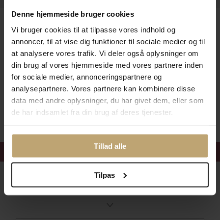
Denne hjemmeside bruger cookies
Leveringsmuligheder
Vi bruger cookies til at tilpasse vores indhold og
annoncer, til at vise dig funktioner til sociale medier og til
at analysere vores trafik. Vi deler også oplysninger om
Betalingsmuligheder
din brug af vores hjemmeside med vores partnere inden
for sociale medier, annonceringspartnere og
analysepartnere. Vores partnere kan kombinere disse
data med andre oplysninger, du har givet dem, eller som
Sikker Og Tryg E-Handel
de har indsamlet fra din brug af deres tjenester.
Tillad alle
Få 15%
velkomstrabat
Tilpas
Følg med i vores nyhedsbrev
Læs mere her