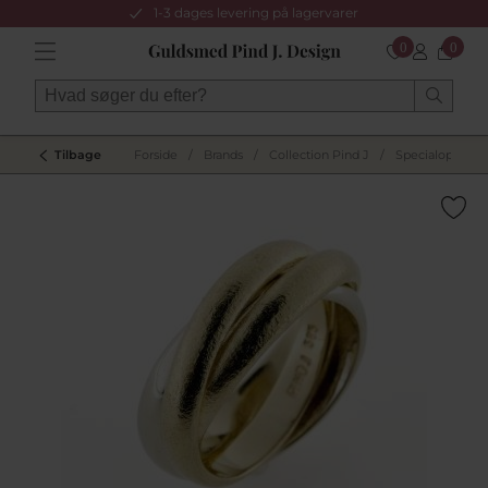
1-3 dages levering på lagervarer
0
0
Tilbage
Forside
/
Brands
/
Collection Pind J
/
Specialopgaver