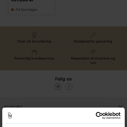
På fjernlager
Over 40 års erfaring
Mulighed for gravering
Personlig kundeservice
Reparation af smykker og
ure
Følg os
Kontakt
Åbningstider I Butikken