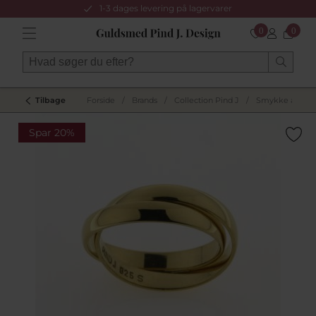
1-3 dages levering på lagervarer
0
0
Tilbage
Forside
/
Brands
/
Collection Pind J
/
Smykke af gam
Spar 20%