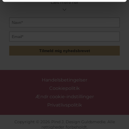
Læs mere her
Tilmeld mig nyhedsbrevet
Handelsbetingelser
Cookiepolitik
Ændr cookie-indstillinger
Privatlivspolitik
Copyright © 2026 Pind J. Design Guldsmedie. Alle
rettigheder forbeholdt.