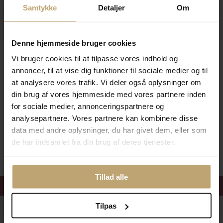
Information
Samtykke
Detaljer
Om
Praktiske Sider
Denne hjemmeside bruger cookies
Leveringsmuligheder
Vi bruger cookies til at tilpasse vores indhold og
annoncer, til at vise dig funktioner til sociale medier og til
at analysere vores trafik. Vi deler også oplysninger om
din brug af vores hjemmeside med vores partnere inden
Betalingsmuligheder
for sociale medier, annonceringspartnere og
analysepartnere. Vores partnere kan kombinere disse
data med andre oplysninger, du har givet dem, eller som
Sikker Og Tryg E-Handel
de har indsamlet fra din brug af deres tjenester.
Tillad alle
Få 15%
velkomstrabat
Tilpas
Følg med i vores nyhedsbrev