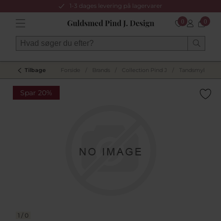
1-3 dages levering på lagervarer
0
0
Tilbage
Forside
/
Brands
/
Collection Pind J
/
Tandsmykker
Spar 20%
1
/
0