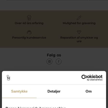
Over 40 års erfaring
Mulighed for gravering
Personlig kundeservice
Reparation af smykker og
ure
Følg os
Kontakt
Åbningstider I Butikken
Samtykke
Detaljer
Om
Information
Praktiske Sider