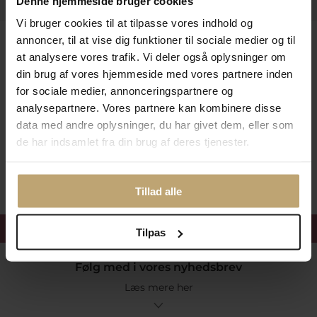
Denne hjemmeside bruger cookies
Vi bruger cookies til at tilpasse vores indhold og
Leveringsmuligheder
annoncer, til at vise dig funktioner til sociale medier og til
at analysere vores trafik. Vi deler også oplysninger om
din brug af vores hjemmeside med vores partnere inden
for sociale medier, annonceringspartnere og
Betalingsmuligheder
analysepartnere. Vores partnere kan kombinere disse
data med andre oplysninger, du har givet dem, eller som
de har indsamlet fra din brug af deres tjenester.
Sikker Og Tryg E-Handel
Tillad alle
Få 15%
velkomstrabat
Tilpas
Følg med i vores nyhedsbrev
Læs mere her