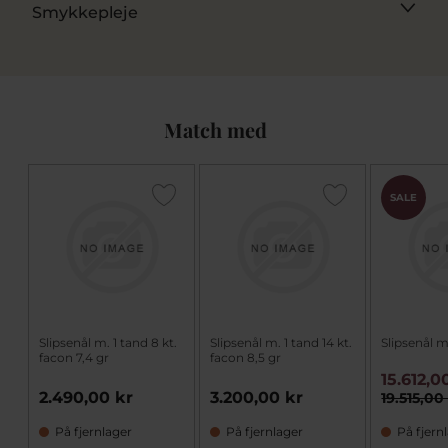
Smykkepleje
Match med
SALE
Slipsenål m. 1 tand 8 kt.
Slipsenål m. 1 tand 14 kt.
Slipsenål m
facon 7,4 gr
facon 8,5 gr
15.612,0
2.490,00 kr
3.200,00 kr
19.515,00
På fjernlager
På fjernlager
På fjern