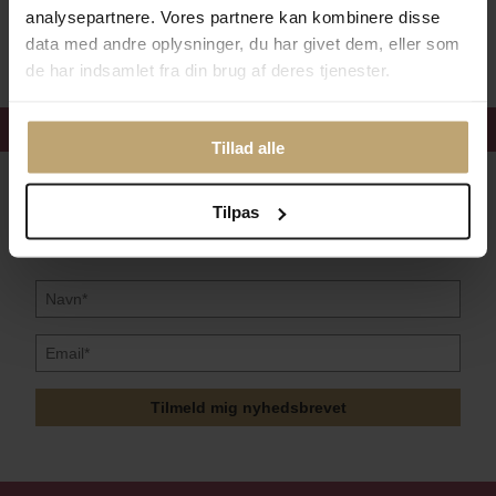
analysepartnere. Vores partnere kan kombinere disse
Sikker Og Tryg E-Handel
data med andre oplysninger, du har givet dem, eller som
de har indsamlet fra din brug af deres tjenester.
Få 15%
velkomstrabat
Tillad alle
Følg med i vores nyhedsbrev
Tilpas
Læs mere her
Tilmeld mig nyhedsbrevet