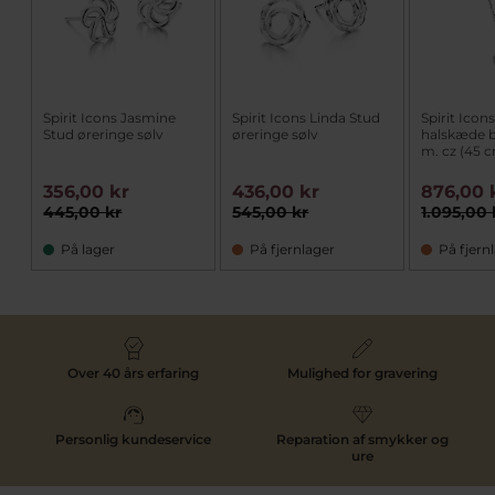
Spirit Icons Jasmine
Spirit Icons Linda Stud
Spirit Icon
Stud øreringe sølv
øreringe sølv
halskæde b
m. cz (45 
356,00 kr
436,00 kr
876,00 
445,00 kr
545,00 kr
1.095,00 
På lager
På fjernlager
På fjern
Over 40 års erfaring
Mulighed for gravering
Personlig kundeservice
Reparation af smykker og
ure