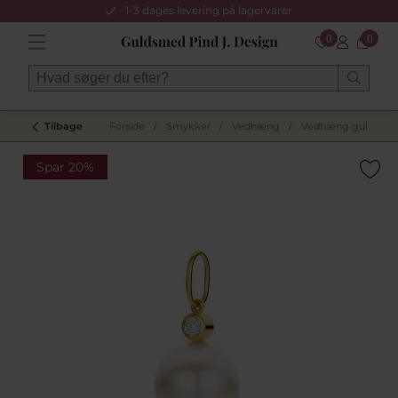
1-3 dages levering på lagervarer
0
0
Tilbage
Forside
/
Smykker
/
Vedhæng
/
Vedhæng guld med
Spar 20%