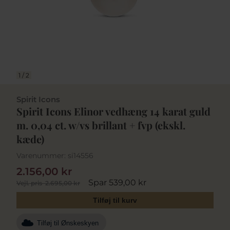
1
/
2
Spirit Icons
Spirit Icons Elinor vedhæng 14 karat guld
m. 0,04 ct. w/vs brillant + fvp (ekskl.
kæde)
Varenummer:
si14556
2.156,00 kr
Spar 539,00 kr
Vejl. pris
2.695,00 kr
Tilføj til kurv
Tilføj til Ønskeskyen