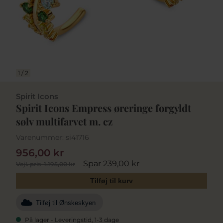
1
/
2
Spirit Icons
Spirit Icons Empress øreringe forgyldt
sølv multifarvet m. cz
Varenummer:
si41716
956,00 kr
Spar 239,00 kr
Vejl. pris
1.195,00 kr
Tilføj til kurv
Tilføj til Ønskeskyen
På lager - Leveringstid, 1-3 dage