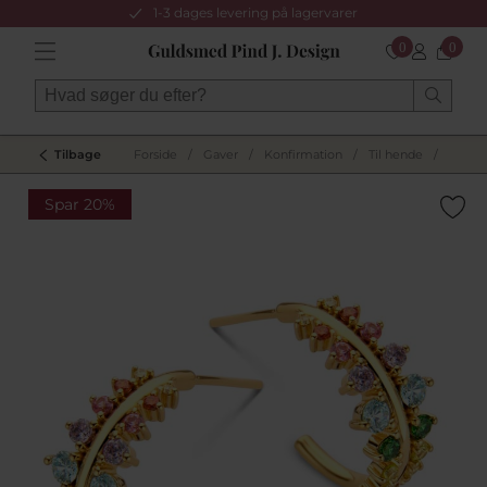
1-3 dages levering på lagervarer
0
0
Tilbage
Forside
/
Gaver
/
Konfirmation
/
Til hende
/
Spar 20%