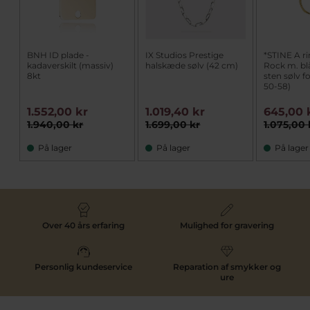
BNH ID plade -
IX Studios Prestige
*STINE A r
kadaverskilt (massiv)
halskæde sølv (42 cm)
Rock m. bl
8kt
sten sølv fo
50-58)
1.552,00 kr
1.019,40 kr
645,00 
1.940,00 kr
1.699,00 kr
1.075,00 
På lager
På lager
På lager
Over 40 års erfaring
Mulighed for gravering
Personlig kundeservice
Reparation af smykker og
ure