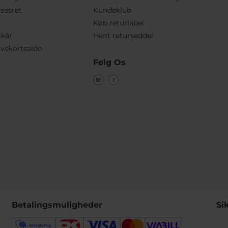
lsesret
Kundeklub
Køb returlabel
lkår
Hent returseddel
vekortsaldo
Følg Os
Betalingsmuligheder
Si