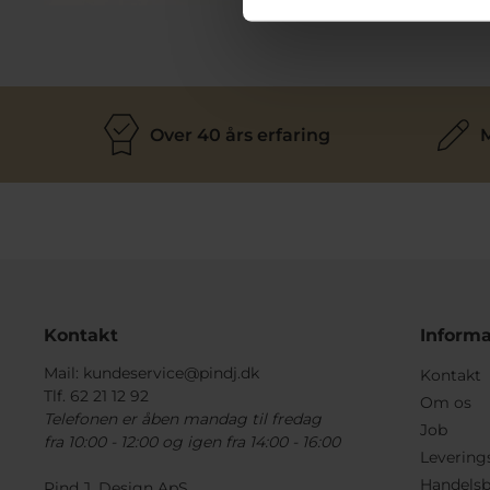
Over 40 års erfaring
M
Kontakt
Informa
Mail:
kundeservice@pindj.dk
Kontakt
Tlf. 62 21 12 92
Om os
Telefonen er åben mandag til fredag
Job
fra 10:00 - 12:00 og igen fra 14:00 - 16:00
Levering
Handelsb
Pind J. Design ApS