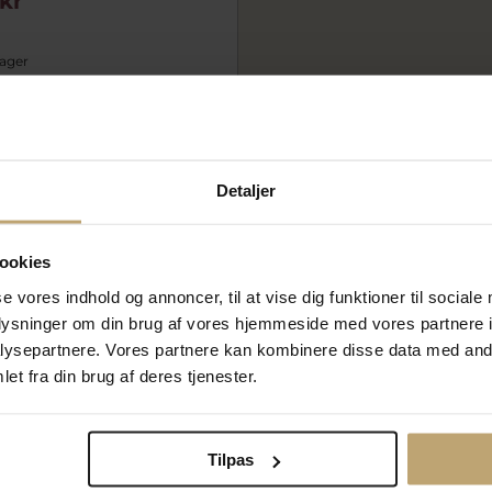
kr
lager
Måske er det her relevant for dig
Detaljer
ookies
se vores indhold og annoncer, til at vise dig funktioner til sociale
oplysninger om din brug af vores hjemmeside med vores partnere i
ysepartnere. Vores partnere kan kombinere disse data med andr
et fra din brug af deres tjenester.
Ti
Tilpas