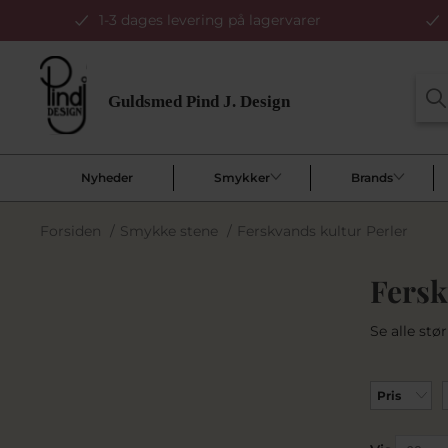
1-3 dages levering på lagervarer
Nyheder
Smykker
Brands
Forsiden
/
Smykke stene
/
Ferskvands kultur Perler
Fersk
Se alle st
Pris