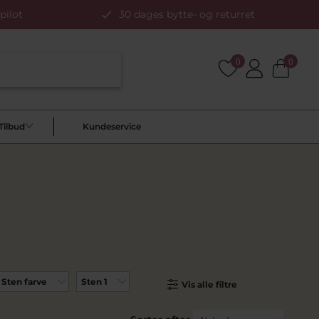
pilot
30 dages bytte- og returret
0
0
Tilbud
Kundeservice
Sten farve
Sten 1
Vis alle filtre