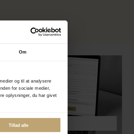
?
Om
 medier og til at analysere
nden for sociale medier,
e oplysninger, du har givet
lmeld dig kundeklubben
Tillad alle