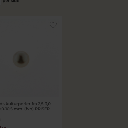
per side
r
lturperler fra 2,5-3,0
0,5 mm. (fvp) PRISER
1