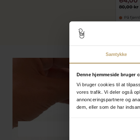
64,00 
80,00 kr
På fjern
Samtykke
Denne hjemmeside bruger c
Vi bruger cookies til at tilpas
vores trafik. Vi deler også 
annonceringspartnere og anal
dem, eller som de har indsaml
Smykkepleje