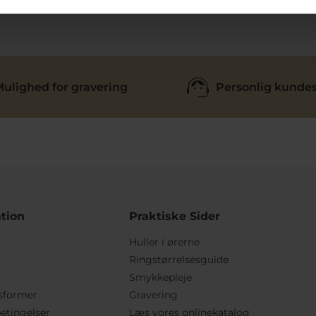
ulighed for gravering
Personlig kundes
tion
Praktiske Sider
Huller i ørerne
Ringstørrelsesguide
Smykkepleje
sformer
Gravering
etingelser
Læs vores onlinekatalog