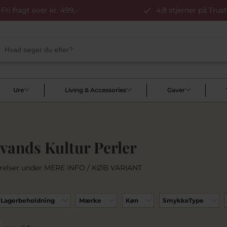
Fri fragt over kr. 499,-
4,8 stjerner på Trust
Ure
Living & Accessories
Gaver
vands Kultur Perler
ørrelser under MERE INFO / KØB VARIANT
Lagerbeholdning
Mærke
Køn
SmykkeType