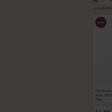
Vis
1 produkte
SALE
Ferskvands ku
mm. til 10,0-1
FRA
1600-093-0