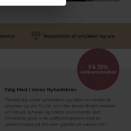
ervice
Reparation af smykker og ure
Få 15%
velkomstrabat
Følg Med I Vores Nyhedsbrev
Tilmeld dig vores nyhedsbrev og oplev en verden af
smykker og ure. Du får som den første direkte besked
om tilbud, nyheder og tidens store trends. Ved
tilmelding giver vi en indflytningsgave med en
velkomstrabat på 15% som gælder på næsten alt*.