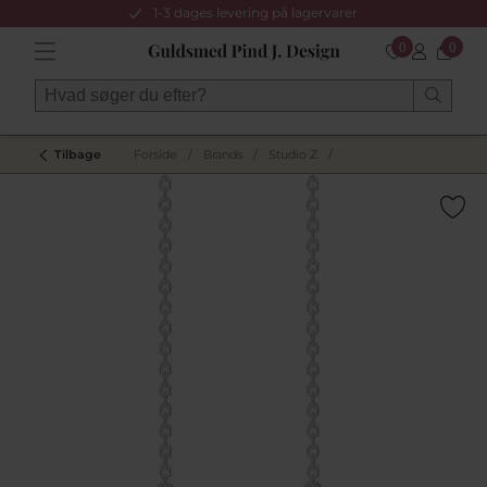
1-3 dages levering på lagervarer
0
0
Tilbage
Forside
/
Brands
/
Studio Z
/