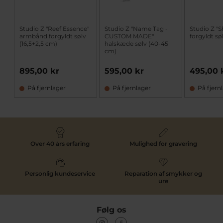
Studio Z "Reef Essence"
Studio Z "Name Tag -
Studio Z "S
armbånd forgyldt sølv
CUSTOM MADE"
forgyldt sø
(16,5+2,5 cm)
halskæde sølv (40-45
cm)
895,00 kr
595,00 kr
495,00 
På fjernlager
På fjernlager
På fjern
Over 40 års erfaring
Mulighed for gravering
Personlig kundeservice
Reparation af smykker og
ure
Følg os