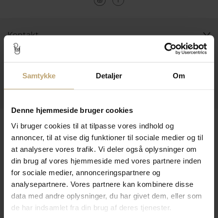
Kontakt
Åbningstider I Butikken
Information
Samtykke
Detaljer
Om
Praktiske Sider
Denne hjemmeside bruger cookies
Leveringsmuligheder
Vi bruger cookies til at tilpasse vores indhold og
annoncer, til at vise dig funktioner til sociale medier og til
at analysere vores trafik. Vi deler også oplysninger om
din brug af vores hjemmeside med vores partnere inden
Betalingsmuligheder
for sociale medier, annonceringspartnere og
analysepartnere. Vores partnere kan kombinere disse
data med andre oplysninger, du har givet dem, eller som
Sikker Og Tryg E-Handel
de har indsamlet fra din brug af deres tjenester.