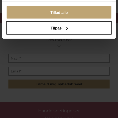
Tillad alle
Få 15%
velkomstrabat
Tilpas
Følg med i vores nyhedsbrev
Læs mere her
Tilmeld mig nyhedsbrevet
Handelsbetingelser