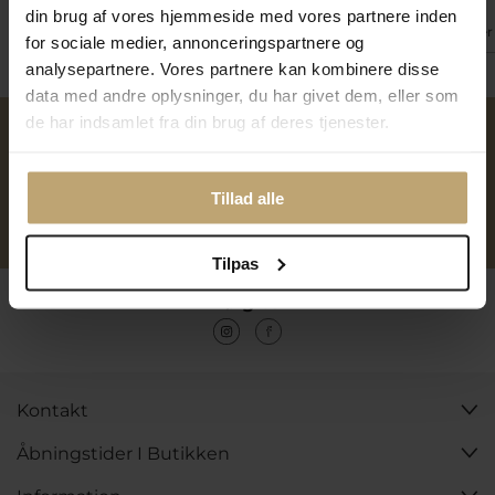
din brug af vores hjemmeside med vores partnere inden
På lager
På fjernlager
På lager
for sociale medier, annonceringspartnere og
analysepartnere. Vores partnere kan kombinere disse
data med andre oplysninger, du har givet dem, eller som
de har indsamlet fra din brug af deres tjenester.
Over 40 års erfaring
Mulighed for gravering
Tillad alle
Personlig kundeservice
Reparation af smykker og
ure
Tilpas
Følg os
Kontakt
Åbningstider I Butikken