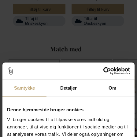
Tilføj til kurv
Tilføj til kurv
Tilføj til
Tilføj til
Ønskeskyen
Ønskeskyen
Match med
OUTLET
OUTLET
Samtykke
Detaljer
Om
Denne hjemmeside bruger cookies
*Studio Z "Shell"
Studio Z "Wild Cliff"
*Studio Z "
øreringe forgyldt sølv
halskæde sølv m. blå cz
øreringe fo
Vi bruger cookies til at tilpasse vores indhold og
m. cz
(40-45 cm)
m. blå cz
annoncer, til at vise dig funktioner til sociale medier og til
486,50 kr
346,50 
at analysere vores trafik. Vi deler også oplysninger om
895,00 kr
695,00 kr
495,00 k