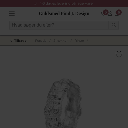
1-3 dages levering på lagervarer
0
0
Tilbage
Forside
/
Smykker
/
Ringe
/