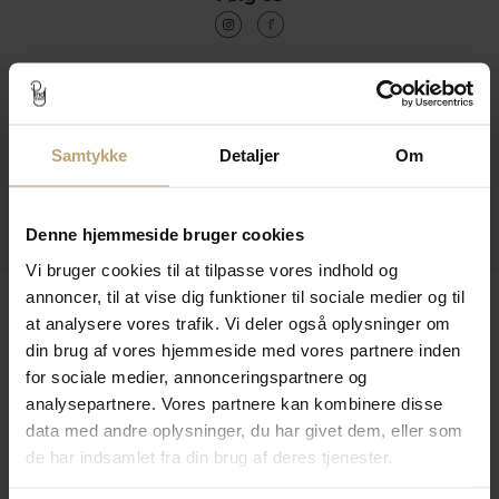
Kontakt
Åbningstider I Butikken
Samtykke
Detaljer
Om
Information
Praktiske Sider
Denne hjemmeside bruger cookies
Vi bruger cookies til at tilpasse vores indhold og
annoncer, til at vise dig funktioner til sociale medier og til
Leveringsmuligheder
at analysere vores trafik. Vi deler også oplysninger om
din brug af vores hjemmeside med vores partnere inden
for sociale medier, annonceringspartnere og
Betalingsmuligheder
analysepartnere. Vores partnere kan kombinere disse
data med andre oplysninger, du har givet dem, eller som
de har indsamlet fra din brug af deres tjenester.
Sikker Og Tryg E-Handel