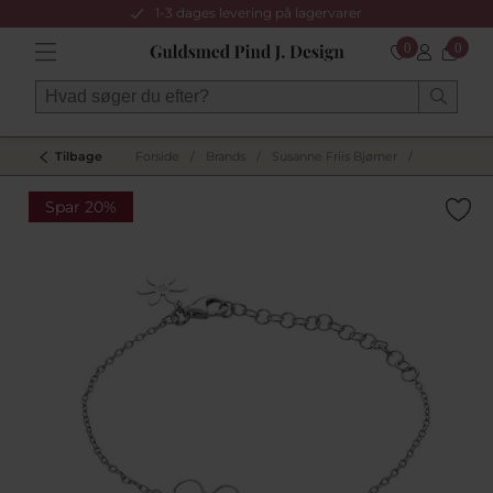
1-3 dages levering på lagervarer
0
0
Tilbage
Forside
/
Brands
/
Susanne Friis Bjørner
/
Spar 20%