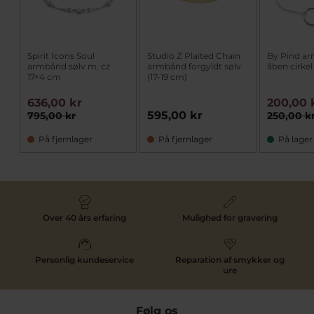
Spirit Icons Soul
Studio Z Plaited Chain
By Pind a
armbånd sølv m. cz
armbånd forgyldt sølv
åben cirke
17+4 cm
(17-19 cm)
636,00 kr
200,00 
595,00 kr
795,00 kr
250,00 k
På fjernlager
På fjernlager
På lager
Over 40 års erfaring
Mulighed for gravering
Personlig kundeservice
Reparation af smykker og
ure
Følg os