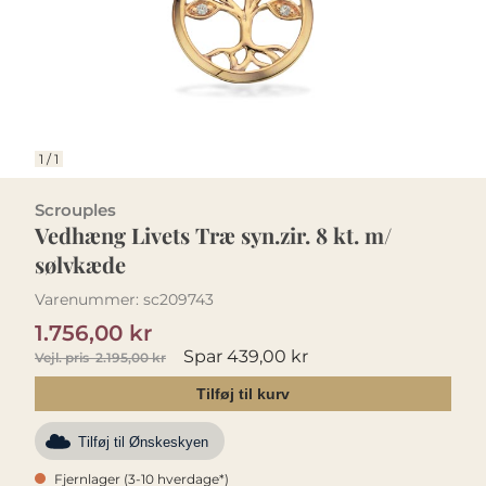
1
/
1
Scrouples
Vedhæng Livets Træ syn.zir. 8 kt. m/
sølvkæde
Varenummer:
sc209743
1.756,00 kr
Spar 439,00 kr
Vejl. pris
2.195,00 kr
Tilføj til kurv
Tilføj til Ønskeskyen
Fjernlager (3-10 hverdage*)