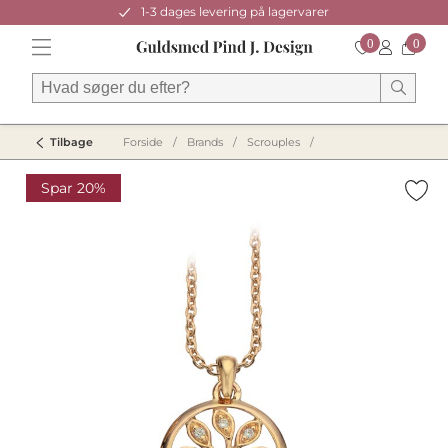
1-3 dages levering på lagervarer
0
0
Tilbage
Forside
/
Brands
/
Scrouples
/
Spar 20%