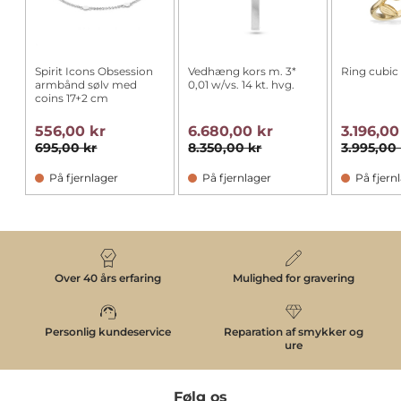
Spirit Icons Obsession
Vedhæng kors m. 3*
Ring cubic z
armbånd sølv med
0,01 w/vs. 14 kt. hvg.
coins 17+2 cm
556,00 kr
6.680,00 kr
3.196,00
695,00 kr
8.350,00 kr
3.995,00 
På fjernlager
På fjernlager
På fjern
Over 40 års erfaring
Mulighed for gravering
Personlig kundeservice
Reparation af smykker og
ure
Følg os