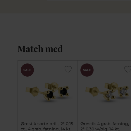
Match med
SALE
SALE
Ørestik sorte brill., 2* 0,15
Ørestik 4 grab. fatning,
ct., 4 grab. fatning, 14 kt.
2* 0,30 w/piq. 14 kt.