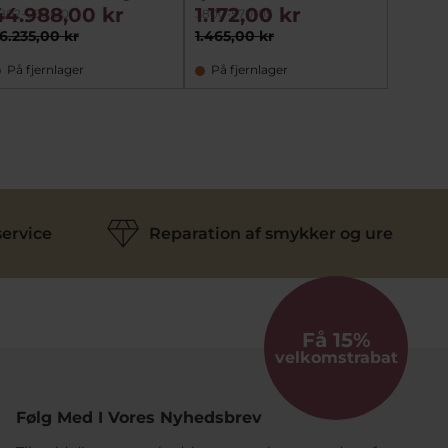
ct. 14 
44.988,00 kr
1.172,00 kr
10.4
802-090-20
3800-570-05
3801-75
6.235,00 kr
1.465,00 kr
13.015,
På fjernlager
På fjernlager
På fj
ervice
Reparation af smykker og ure
Få 15%
velkomstrabat
Følg Med I Vores Nyhedsbrev