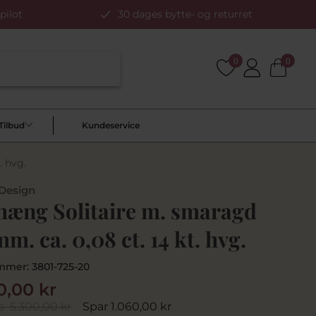
pilot
30 dages bytte- og returret
0
0
Tilbud
Kundeservice
. hvg.
 Design
hæng Solitaire m. smaragd
mm. ca. 0,08 ct. 14 kt. hvg.
mmer:
3801-725-20
0,00 kr
s
5.300,00 kr
Spar 1.060,00 kr