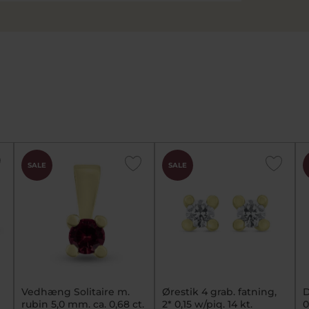
SALE
SALE
Vedhæng Solitaire m.
Ørestik 4 grab. fatning,
D
rubin 5,0 mm. ca. 0,68 ct.
2* 0,15 w/piq. 14 kt.
0