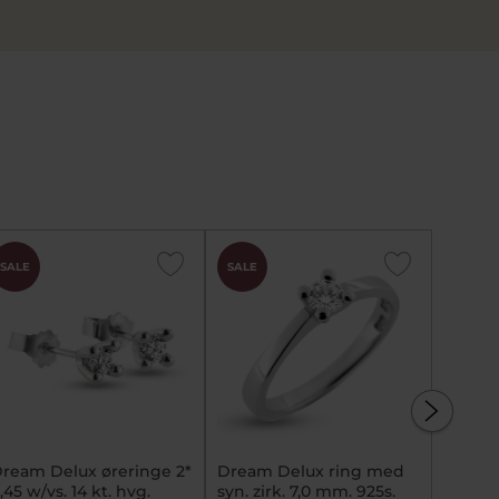
SALE
SALE
SALE
ream Delux øreringe 2*
Dream Delux ring med
Vedhæn
,45 w/vs. 14 kt. hvg.
syn. zirk. 7,0 mm. 925s.
smarag