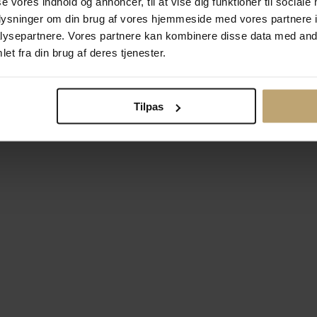
se vores indhold og annoncer, til at vise dig funktioner til sociale
oplysninger om din brug af vores hjemmeside med vores partnere i
ysepartnere. Vores partnere kan kombinere disse data med andr
Betalingsmuligheder
Si
et fra din brug af deres tjenester.
Tilpas
okiepolitik
Ændr cookie-indsti
right © 2026 Pind J. Design Guldsmedie. Alle rettigheder forbeh