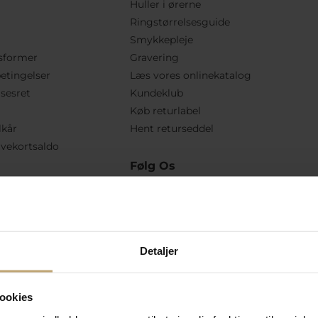
Huller i ørerne
Ringstørrelsesguide
Smykkepleje
sformer
Gravering
etingelser
Læs vores onlinekatalog
lsesret
Kundeklub
Køb returlabel
lkår
Hent returseddel
vekortsaldo
Følg Os
Detaljer
ookies