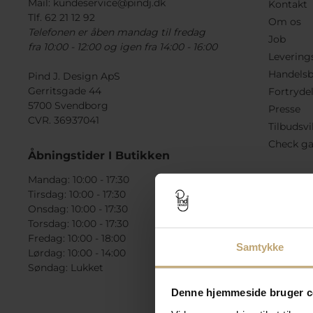
Mail:
kundeservice@pindj.dk
Kontakt
Tlf. 62 21 12 92
Om os
Telefonen er åben mandag til fredag
Job
fra 10:00 - 12:00 og igen fra 14:00 - 16:00
Levering
Handelsb
Pind J. Design ApS
Gerritsgade 44
Fortryde
5700 Svendborg
Presse
CVR. 36937041
Tilbudsvi
Check ga
Åbningstider I Butikken
Mandag: 10:00 - 17:30
Tirsdag: 10:00 - 17:30
Onsdag: 10:00 - 17:30
Torsdag: 10:00 - 17:30
Fredag: 10:00 - 18:00
Samtykke
Lørdag: 10:00 - 14:00
Søndag: Lukket
Denne hjemmeside bruger c