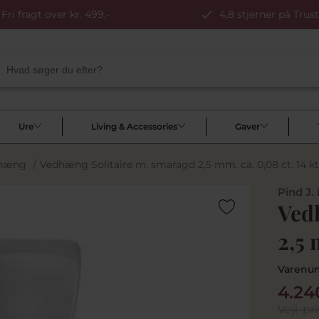
Fri fragt over kr. 499,-
4,8 stjerner på Trust
Ure
Living & Accessories
Gaver
dhæng
/
Vedhæng Solitaire m. smaragd 2,5 mm. ca. 0,08 ct. 14 kt
Pind J.
Ved
2,5 
Varenu
4.24
Vejl. pri