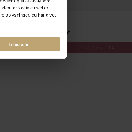
 medier og til at analysere
nden for sociale medier,
e oplysninger, du har givet
kker Og Tryg E-Handel
Tillad alle
llinger
Privatlivspolitik
oldt.