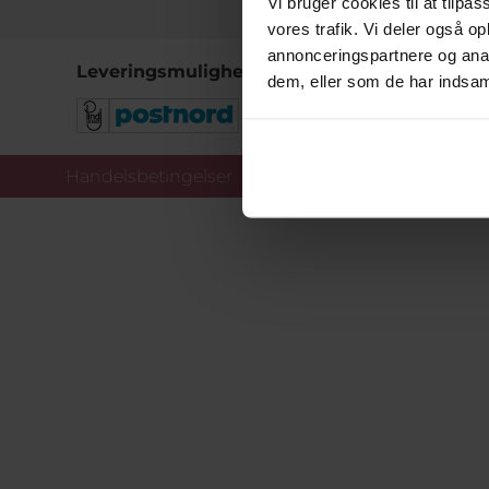
Vi bruger cookies til at tilpas
vores trafik. Vi deler også 
annonceringspartnere og anal
Leveringsmuligheder
dem, eller som de har indsaml
Handelsbetingelser
Co
Copy