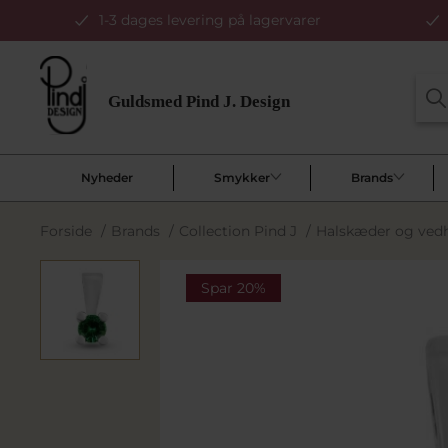
1-3 dages levering på lagervarer
Nyheder
Smykker
Brands
Forside
/
Brands
/
Collection Pind J
/
Halskæder og ve
Spar 20%