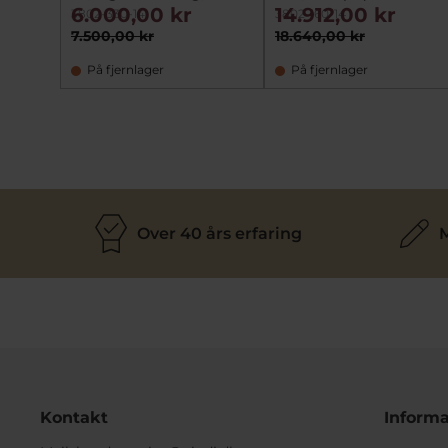
6.000,00 kr
14.912,00 kr
3802-330-14
3802-160-14
7.500,00 kr
18.640,00 kr
På fjernlager
På fjernlager
Over 40 års erfaring
M
Kontakt
Informa