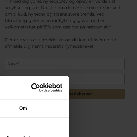
Tilmeld dig vores nyhedsbrev og oplev en verden af
smykker og ure. Du får som den første direkte besked
om tilbud, nyheder og tidens store trends. Ved
tilmelding giver vi en indflytningsgave med en
velkomstrabat på 15% som gælder på næsten alt*.
Det er gratis at tilmelde sig og du kan til hver en tid
afmelde dig nemt nederst i nyhedsbrevet.
Tilmeld mig nyhedsbrevet
Om