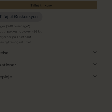
Tilføj til kurv
Tilføj til Ønskeskyen
ager (3-10 hverdage*)
agt til pakkeshop over 499 kr.
 stjerner på Trustpilot
es bytte- og returret
velse
kationer
epleje