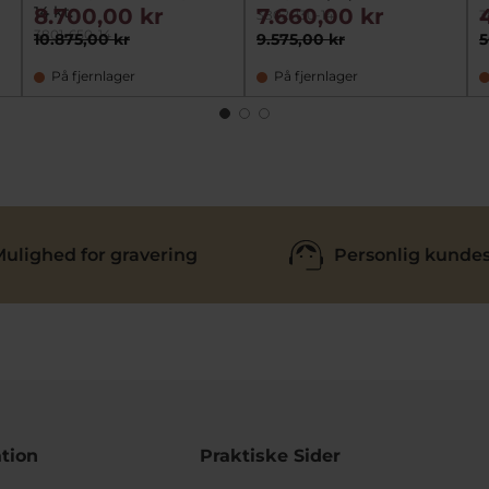
14 kt.
8.700,00 kr
7.660,00 kr
3802-130-14
3
3801-650-14
10.875,00 kr
9.575,00 kr
5
På fjernlager
På fjernlager
ulighed for gravering
Personlig kundes
tion
Praktiske Sider