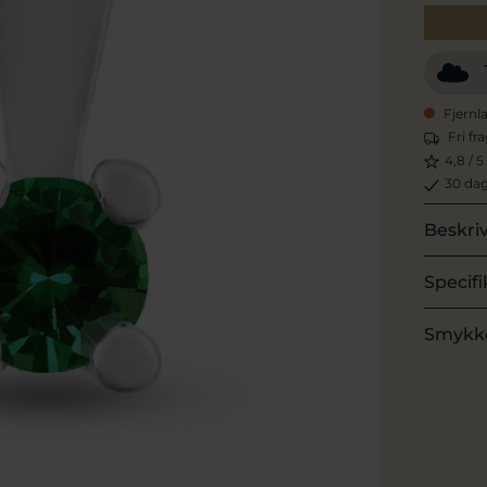
Fjernl
Fri fr
4,8 / 5
30 dag
Beskri
Specifi
Smykk