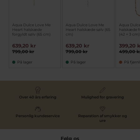
Aqua Dulce Love Me
Aqua Dulce Love Me
Aqua Dulce
Heart halskæde
Heart halskæde sølv (65
halskæde f
forgyldt sølv (65 cm)
cm)
(42 + 3 cm)
639,20 kr
639,20 kr
399,20 
799,00 kr
799,00 kr
499,00 k
På lager
På lager
På fjern
Over 40 års erfaring
Mulighed for gravering
Personlig kundeservice
Reparation af smykker og
ure
Følg os