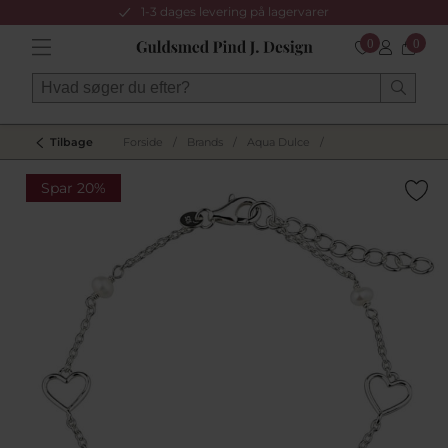
1-3 dages levering på lagervarer
0
0
Tilbage
Forside
/
Brands
/
Aqua Dulce
/
Spar 20%