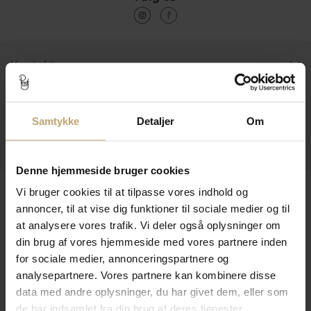
Kontakt
Åbningstider I Butikken
Information
Samtykke
Detaljer
Om
Praktiske Sider
Denne hjemmeside bruger cookies
Leveringsmuligheder
Vi bruger cookies til at tilpasse vores indhold og
annoncer, til at vise dig funktioner til sociale medier og til
at analysere vores trafik. Vi deler også oplysninger om
din brug af vores hjemmeside med vores partnere inden
Betalingsmuligheder
for sociale medier, annonceringspartnere og
analysepartnere. Vores partnere kan kombinere disse
data med andre oplysninger, du har givet dem, eller som
Sikker Og Tryg E-Handel
de har indsamlet fra din brug af deres tjenester.