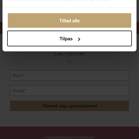
Tillad alle
Få 15%
velkomstrabat
Tilpas
Følg med i vores nyhedsbrev
Læs mere her
Tilmeld mig nyhedsbrevet
Handelsbetingelser