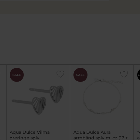
SALE
SALE
O
p
Aqua Dulce Vilma
Aqua Dulce Aura
*
.
øreringe sølv
armbånd sølv m. cz (17 +
a