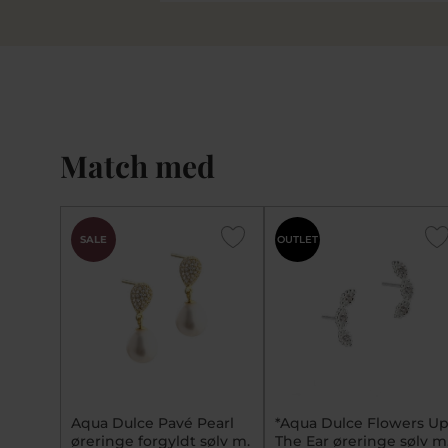
Match med
SALE
OUTLET
Aqua Dulce Pavé Pearl
*Aqua Dulce Flowers U
øreringe forgyldt sølv m.
The Ear øreringe sølv m