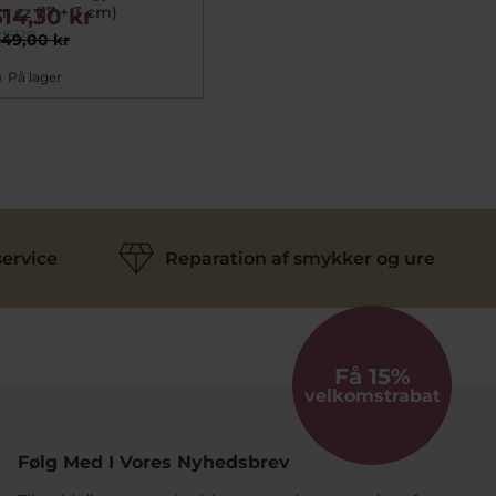
. cz (17 + 3 cm)
314,30 kr
d6120
49,00 kr
På lager
ervice
Reparation af smykker og ure
Få 15%
velkomstrabat
Følg Med I Vores Nyhedsbrev