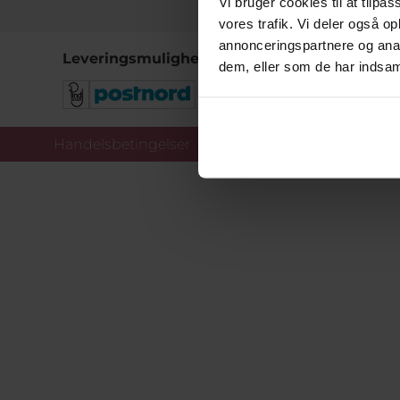
Vi bruger cookies til at tilpas
vores trafik. Vi deler også 
annonceringspartnere og anal
Leveringsmuligheder
dem, eller som de har indsaml
Handelsbetingelser
Co
Copy