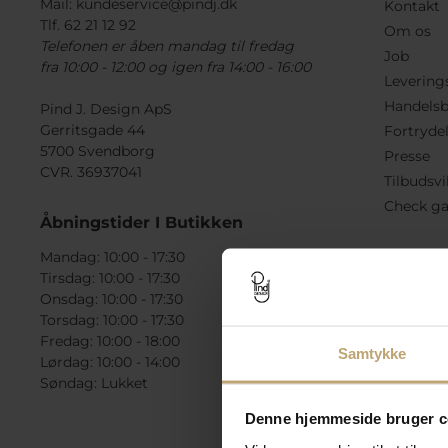
Mail:
kundeservice@pindj.dk
Kontakt
Tlf. 62 21 12 92
Om os
Telefonen er åben mandag til fredag
Job
fra 10:00 - 12:00 og igen fra 14:00 - 16:00
Levering
Handelsb
Pind J. Design ApS
Gerritsgade 44
Fortryde
5700 Svendborg
Presse
CVR. 36937041
Tilbudsvi
Check ga
Åbningstider I Butikken
Mandag: 10:00 - 17:30
Tirsdag: 10:00 - 17:30
Onsdag: 10:00 - 17:30
Torsdag: 10:00 - 17:30
Fredag: 10:00 - 18:00
Samtykke
Lørdag: 10:00 - 14:00
Søndag: Lukket
Denne hjemmeside bruger c