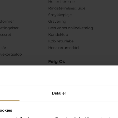
Huller i ørerne
Ringstørrelsesguide
Smykkepleje
sformer
Gravering
etingelser
Læs vores onlinekatalog
lsesret
Kundeklub
Køb returlabel
lkår
Hent returseddel
vekortsaldo
Følg Os
Detaljer
ookies