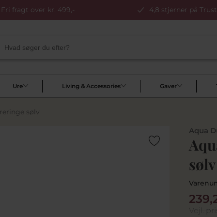
Fri fragt over kr. 499,-
4,8 stjerner på Trust
Ure
Living & Accessories
Gaver
reringe sølv
Aqua D
Aqu
sølv
Varenu
239,
Vejl. pri