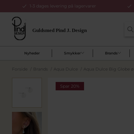
1-3 dages levering på lagervarer
Nyheder
Smykker
Brands
Forside
/
Brands
/
Aqua Dulce
/
Aqua Dulce Big Globe ø
Spar 20%