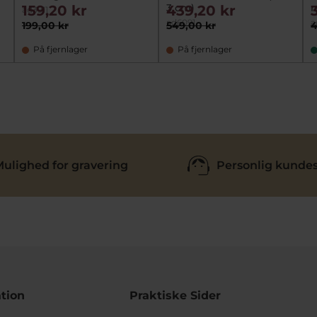
3 cm)
m
159,20 kr
439,20 kr
ad3911
ad6091
a
199,00 kr
549,00 kr
4
På fjernlager
På fjernlager
ulighed for gravering
Personlig kundes
tion
Praktiske Sider