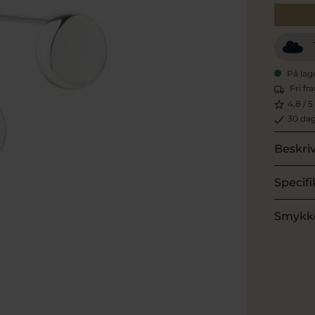
På lag
Fri fr
4,8 / 5
30 dag
Beskri
Specifi
Smykk