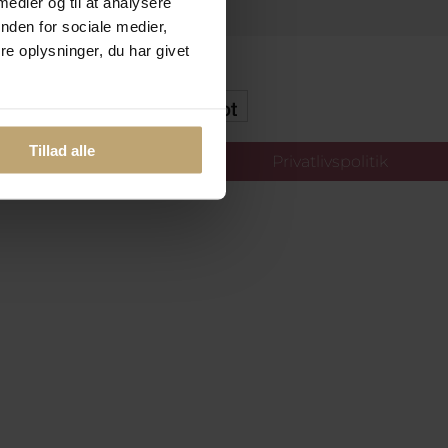
 medier og til at analysere
nden for sociale medier,
e oplysninger, du har givet
kker Og Tryg E-Handel
Tillad alle
llinger
Privatlivspolitik
oldt.