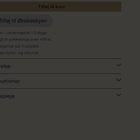
Tilføj til kurv
Tilføj til Ønskeskyen
er - Leveringstid, 1-3 dage
agt til pakkeshop over 499 kr.
 stjerner på Trustpilot
es bytte- og returret
velse
kationer
epleje