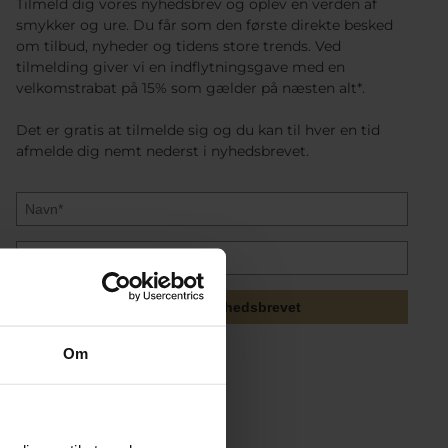
Tilmeld dig vores nyhedsbrev og oplev en verden af
smykker og ure. Du får som den første direkte besked
om tilbud, nyheder og tidens store trends. Ved
tilmelding giver vi en indflytningsgave med en
velkomstrabat på 15% som gælder på næsten alt*.
Det er gratis at tilmelde sig og du kan til hver en tid
afmelde dig nemt nederst i nyhedsbrevet.
Tilmeld mig nyhedsbrevet
Om