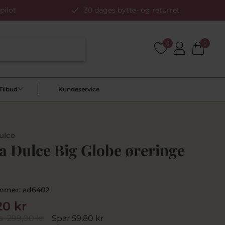
pilot
30 dages bytte- og returret
0
0
Tilbud
Kundeservice
ulce
a Dulce Big Globe øreringe
mmer:
ad6402
20 kr
s
299,00 kr
Spar 59,80 kr