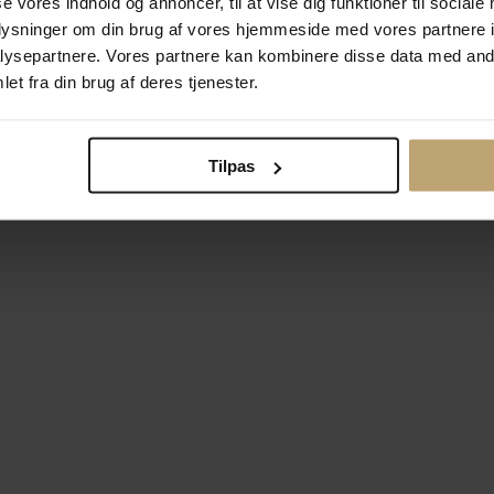
se vores indhold og annoncer, til at vise dig funktioner til sociale
oplysninger om din brug af vores hjemmeside med vores partnere i
ysepartnere. Vores partnere kan kombinere disse data med andr
Betalingsmuligheder
Si
et fra din brug af deres tjenester.
Tilpas
okiepolitik
Ændr cookie-indsti
right © 2026 Pind J. Design Guldsmedie. Alle rettigheder forbeh