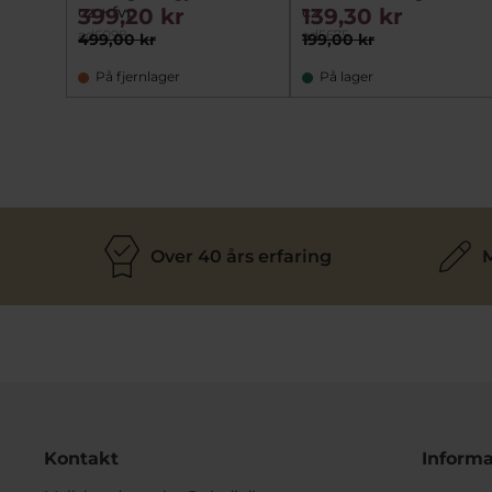
cz + fvp
cz
399,20 kr
139,30 kr
ad6098
ad5675
499,00 kr
199,00 kr
På fjernlager
På lager
Over 40 års erfaring
M
Kontakt
Informa