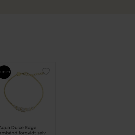
UTLET
Aqua Dulce Edge
rmbånd forgyldt sølv