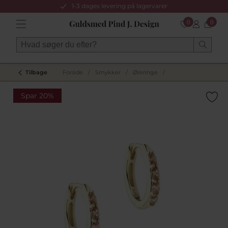
1-3 dages levering på lagervarer
0
0
Tilbage
Forside
/
Smykker
/
Øreringe
/
Spar 20%