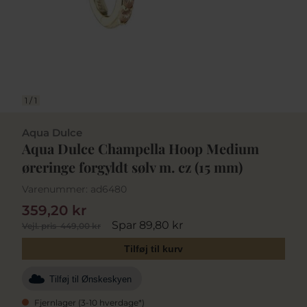
1
/
1
Aqua Dulce
Aqua Dulce Champella Hoop Medium
øreringe forgyldt sølv m. cz (15 mm)
Varenummer:
ad6480
359,20 kr
Spar 89,80 kr
Vejl. pris
449,00 kr
Tilføj til kurv
Tilføj til Ønskeskyen
Fjernlager (3-10 hverdage*)