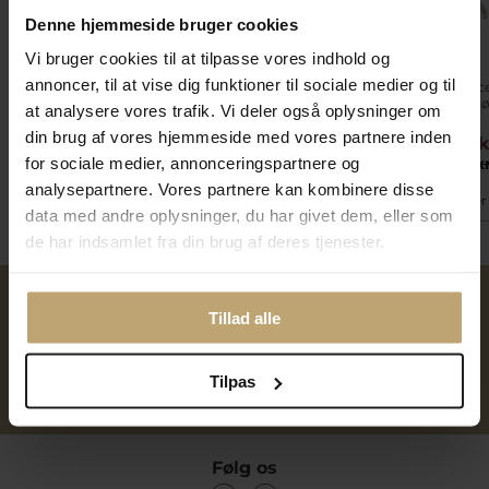
Denne hjemmeside bruger cookies
Vi bruger cookies til at tilpasse vores indhold og
annoncer, til at vise dig funktioner til sociale medier og til
Aqua Dulce Love Me
Aqua Dulce Shiny Drop
Aqua Dulce
Heart Big øreringe
Earthread øreringe
øreringe sø
at analysere vores trafik. Vi deler også oplysninger om
forgyldt sølv
forgyldt sølv
din brug af vores hjemmeside med vores partnere inden
519,20 kr
399,20 kr
239,20 
for sociale medier, annonceringspartnere og
649,00 kr
499,00 kr
299,00 k
analysepartnere. Vores partnere kan kombinere disse
På lager
På fjernlager
På lager
data med andre oplysninger, du har givet dem, eller som
de har indsamlet fra din brug af deres tjenester.
Tillad alle
Over 40 års erfaring
Mulighed for gravering
Tilpas
Personlig kundeservice
Reparation af smykker og
ure
Følg os