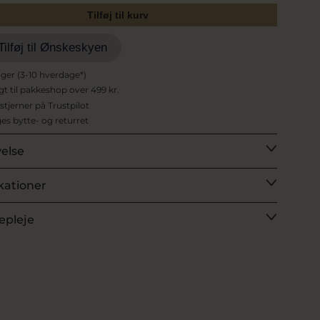
Tilføj til kurv
Tilføj til Ønskeskyen
ager (3-10 hverdage*)
agt til pakkeshop over 499 kr.
 stjerner på Trustpilot
es bytte- og returret
velse
kationer
epleje