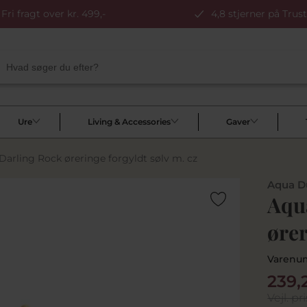
Fri fragt over kr. 499,-
4,8 stjerner på Trust
Ure
Living & Accessories
Gaver
arling Rock øreringe forgyldt sølv m. cz
Aqua D
Aqu
ører
Varenu
239,
Vejl. pri