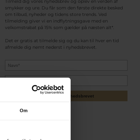
Tilmeld dig vores nyhedsbrev og oplev en verden af
smykker og ure. Du får som den første direkte besked
om tilbud, nyheder og tidens store trends. Ved
tilmelding giver vi en indflytningsgave med en
velkomstrabat på 15% som gælder på næsten alt*.
Det er gratis at tilmelde sig og du kan til hver en tid
afmelde dig nemt nederst i nyhedsbrevet.
Tilmeld mig nyhedsbrevet
Om