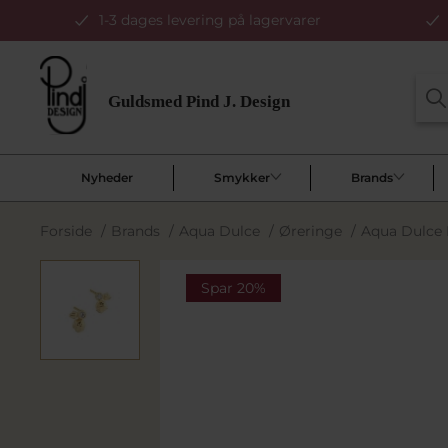
1-3 dages levering på lagervarer
Nyheder
Smykker
Brands
Forside
/
Brands
/
Aqua Dulce
/
Øreringe
/
Aqua Dulce D
Spar 20%