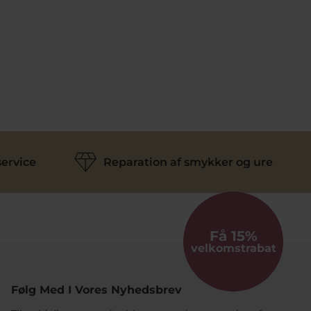
ervice
Reparation af smykker og ure
Få 15%
velkomstrabat
Følg Med I Vores Nyhedsbrev