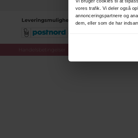
Vi bruger cookies til at tilpas
vores trafik. Vi deler også 
annonceringspartnere og anal
Leveringsmuligheder
dem, eller som de har indsaml
Handelsbetingelser
Co
Copy