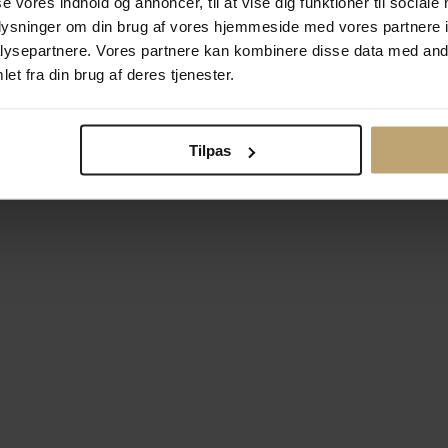
se vores indhold og annoncer, til at vise dig funktioner til sociale
oplysninger om din brug af vores hjemmeside med vores partnere i
ysepartnere. Vores partnere kan kombinere disse data med andr
Betalingsmuligheder
Si
et fra din brug af deres tjenester.
Tilpas
okiepolitik
Ændr cookie-indsti
right © 2026 Pind J. Design Guldsmedie. Alle rettigheder forbeh