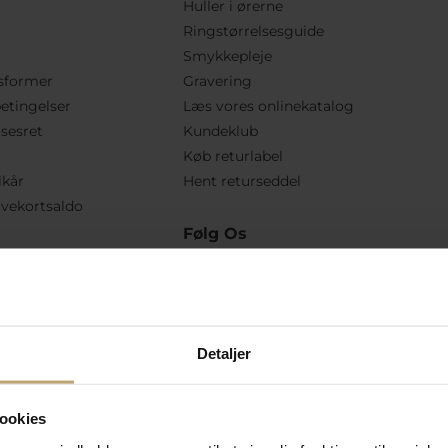
Huller i ørerne
Ringstørrelsesguide
Smykkepleje
sformer
Gravering
etingelser
Læs vores onlinekatalog
lsesret
Kundeklub
Køb returlabel
lkår
Hent returseddel
vekortsaldo
Følg Os
Detaljer
ookies