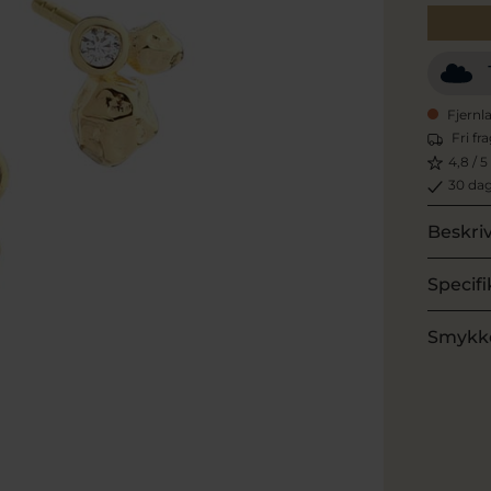
Fjernl
Fri fr
4,8 / 5
30 dag
Beskri
Specifi
Smykk