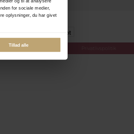
 medier og til at analysere
nden for sociale medier,
e oplysninger, du har givet
kker Og Tryg E-Handel
Tillad alle
llinger
Privatlivspolitik
oldt.