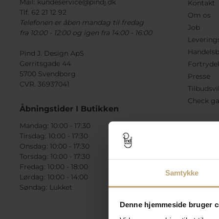
Mail:
kundeservice@pindj.dk
Kontakt
Tlf. 62 21 12 92
Om os
Telefonen er åben mandag til fredag
Job
fra 10:00 - 12:00 og igen fra 14:00 - 16:00
Levering
Handelsb
Pind J. Design ApS
Gerritsgade 44
Fortryde
5700 Svendborg
Presse
CVR. 36937041
Tilbudsvi
Check ga
Åbningstider I Butikken
Mandag: 10:00 - 17:30
Tirsdag: 10:00 - 17:30
Onsdag: 10:00 - 17:30
Torsdag: 10:00 - 17:30
Fredag: 10:00 - 18:00
Samtykke
Lørdag: 10:00 - 14:00
Søndag: Lukket
Denne hjemmeside bruger c