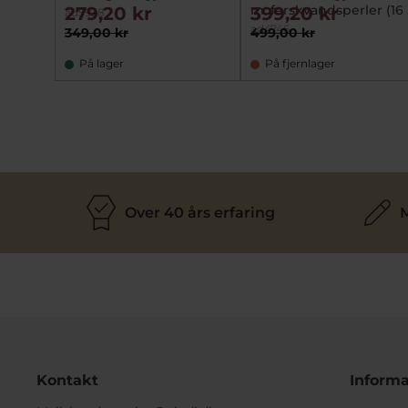
m. ferskvandsperler (16 
279,20 kr
399,20 kr
ad5928
3 cm)
ad4746
349,00 kr
499,00 kr
På lager
På fjernlager
Over 40 års erfaring
M
Kontakt
Informa