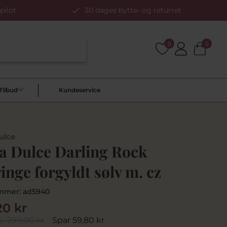
pilot
30 dages bytte- og returret
0
0
Tilbud
Kundeservice
ulce
a Dulce Darling Rock
inge forgyldt sølv m. cz
mmer:
ad5940
20 kr
s
299,00 kr
Spar 59,80 kr