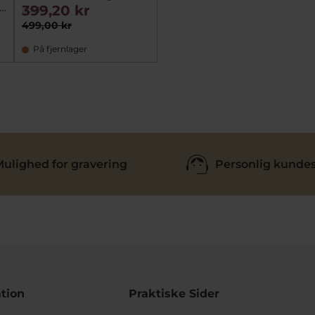
+
399,20 kr
ad6171
499,00 kr
På fjernlager
ulighed for gravering
Personlig kundes
tion
Praktiske Sider