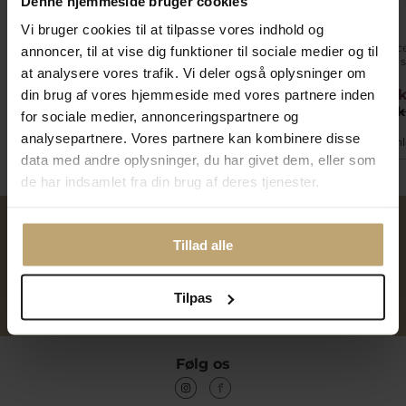
Denne hjemmeside bruger cookies
Vi bruger cookies til at tilpasse vores indhold og
Aqua Dulce Pearl Sela
Aqua Dulce Rhumba
Aqua Dulc
annoncer, til at vise dig funktioner til sociale medier og til
Hoop øreringe forgyldt
Earthread øreringe
halskæde s
at analysere vores trafik. Vi deler også oplysninger om
sølv m. fvp
forgyldt sølv m. fvp
+ 4 cm)
359,20 kr
399,20 kr
359,20 
din brug af vores hjemmeside med vores partnere inden
449,00 kr
397,00 kr
449,00 k
for sociale medier, annonceringspartnere og
analysepartnere. Vores partnere kan kombinere disse
På fjernlager
På lager
På fjern
data med andre oplysninger, du har givet dem, eller som
de har indsamlet fra din brug af deres tjenester.
Over 40 års erfaring
Mulighed for gravering
Tillad alle
Tilpas
Personlig kundeservice
Reparation af smykker og
ure
Følg os