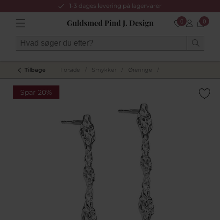
1-3 dages levering på lagervarer
0
0
Tilbage
Forside
/
Smykker
/
Øreringe
/
Spar 20%