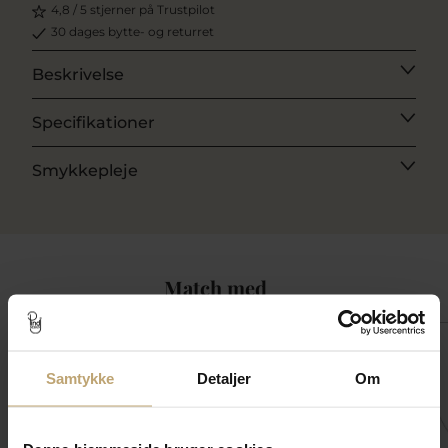
4,8 / 5 stjerner på Trustpilot
30 dages bytte- og returret
Beskrivelse
Specifikationer
Smykkepleje
Match med
CHOK
SALE
SALE
SALE
PRIS
Samtykke
Detaljer
Om