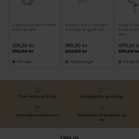
Aqua Dulce New Fanny
Aqua Dulce Curve Bow
Aqua Dul
øreringe sølv
øreringe forgyldt sølv
Long øreri
sølv
319,20 kr
199,20 kr
479,20 
399,00 kr
249,00 kr
599,00 k
På lager
På fjernlager
På fjern
Over 40 års erfaring
Mulighed for gravering
Personlig kundeservice
Reparation af smykker og
ure
Følg os