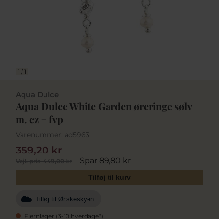
1
/
1
Aqua Dulce
Aqua Dulce White Garden øreringe sølv
m. cz + fvp
Varenummer:
ad5963
359,20 kr
Spar 89,80 kr
Vejl. pris
449,00 kr
Tilføj til kurv
Tilføj til Ønskeskyen
Fjernlager (3-10 hverdage*)