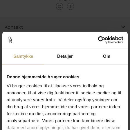
Kontakt
Åbningstider I Butikken
Information
Samtykke
Detaljer
Om
Praktiske Sider
Denne hjemmeside bruger cookies
Leveringsmuligheder
Vi bruger cookies til at tilpasse vores indhold og
annoncer, til at vise dig funktioner til sociale medier og til
at analysere vores trafik. Vi deler også oplysninger om
Betalingsmuligheder
din brug af vores hjemmeside med vores partnere inden
for sociale medier, annonceringspartnere og
analysepartnere. Vores partnere kan kombinere disse
data med andre oplysninger, du har givet dem, eller som
Sikker Og Tryg E-Handel