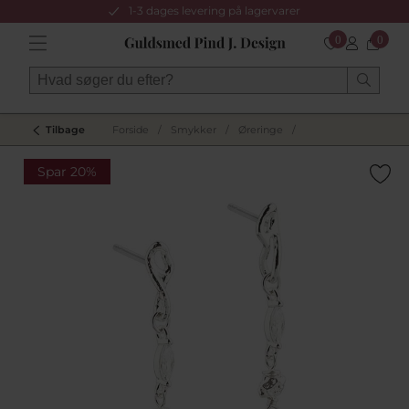
1-3 dages levering på lagervarer
0
0
Tilbage
Forside
/
Smykker
/
Øreringe
/
Spar 20%