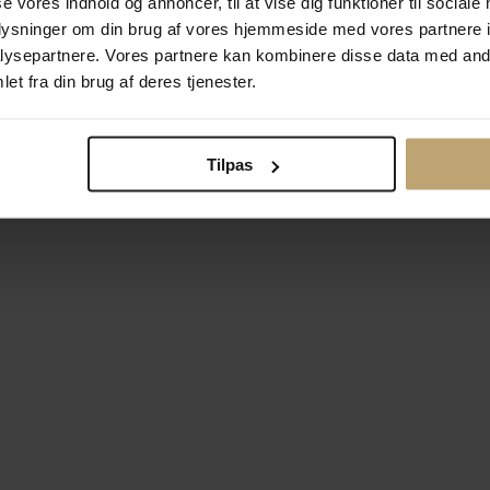
se vores indhold og annoncer, til at vise dig funktioner til sociale
oplysninger om din brug af vores hjemmeside med vores partnere i
ysepartnere. Vores partnere kan kombinere disse data med andr
Betalingsmuligheder
Si
et fra din brug af deres tjenester.
Tilpas
okiepolitik
Ændr cookie-indsti
right © 2026 Pind J. Design Guldsmedie. Alle rettigheder forbeh