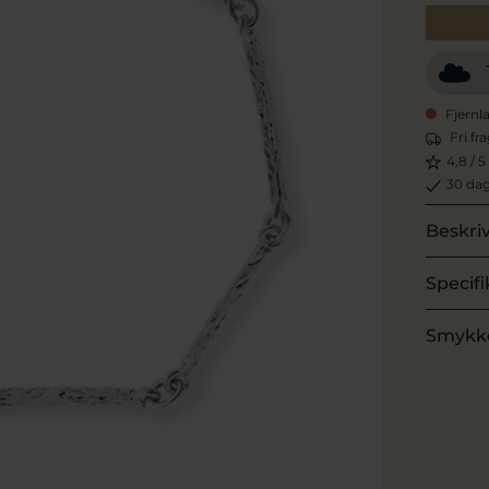
Fjernl
Fri fr
4,8 / 5
30 dag
Beskri
Specifi
Smykk