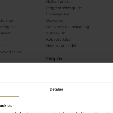
Huller i ørerne
Ringstørrelsesguide
Smykkepleje
sformer
Gravering
etingelser
Læs vores onlinekatalog
lsesret
Kundeklub
Køb returlabel
lkår
Hent returseddel
vekortsaldo
Følg Os
Detaljer
ookies