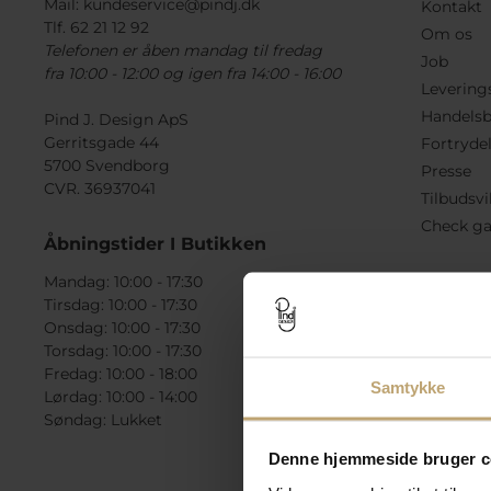
Mail:
kundeservice@pindj.dk
Kontakt
Tlf. 62 21 12 92
Om os
Telefonen er åben mandag til fredag
Job
fra 10:00 - 12:00 og igen fra 14:00 - 16:00
Levering
Handelsb
Pind J. Design ApS
Gerritsgade 44
Fortryde
5700 Svendborg
Presse
CVR. 36937041
Tilbudsvi
Check ga
Åbningstider I Butikken
Mandag: 10:00 - 17:30
Tirsdag: 10:00 - 17:30
Onsdag: 10:00 - 17:30
Torsdag: 10:00 - 17:30
Fredag: 10:00 - 18:00
Samtykke
Lørdag: 10:00 - 14:00
Søndag: Lukket
Denne hjemmeside bruger c