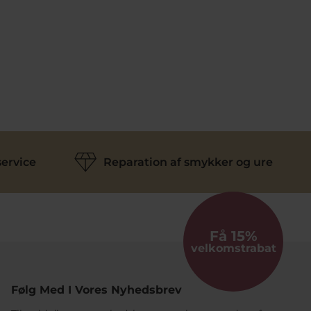
ervice
Reparation af smykker og ure
Få 15%
velkomstrabat
Følg Med I Vores Nyhedsbrev