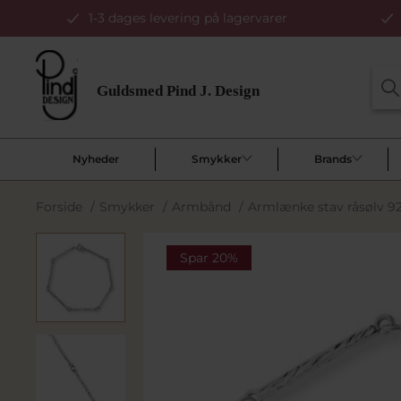
1-3 dages levering på lagervarer
Nyheder
Smykker
Brands
Forside
/
Smykker
/
Armbånd
/
Armlænke stav råsølv 92
Spar 20%