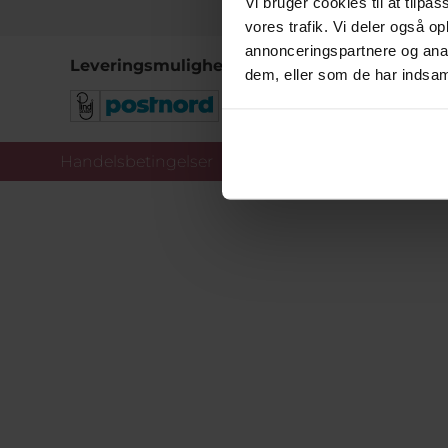
Vi bruger cookies til at tilpas
vores trafik. Vi deler også 
annonceringspartnere og anal
Leveringsmuligheder
dem, eller som de har indsaml
Handelsbetingelser
Co
Copy