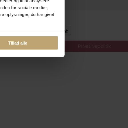
 medier og til at analysere
nden for sociale medier,
e oplysninger, du har givet
kker Og Tryg E-Handel
Tillad alle
llinger
Privatlivspolitik
oldt.