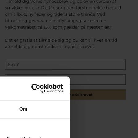
Tilmeld dig vores nyhedsbrev og oplev en verden af
smykker og ure. Du får som den første direkte besked
om tilbud, nyheder og tidens store trends. Ved
tilmelding giver vi en indflytningsgave med en
velkomstrabat på 15% som gælder på næsten alt*.
Det er gratis at tilmelde sig og du kan til hver en tid
afmelde dig nemt nederst i nyhedsbrevet.
Tilmeld mig nyhedsbrevet
Om