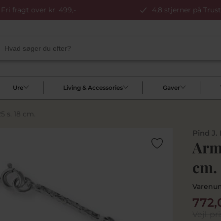
Fri fragt over kr. 499,-
4,8 stjerner på Trust
Ure
Living & Accessories
Gaver
5 s. 18 cm.
Pind J.
Arml
cm.
Varenu
772,
Vejl. pri