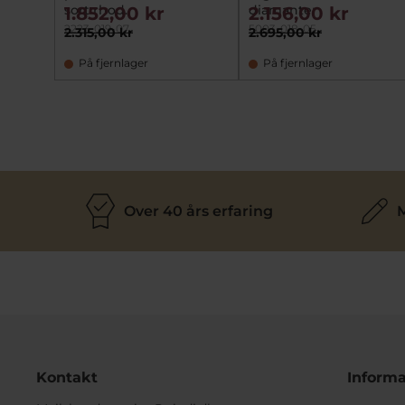
sort rhod.
diamanter
1.852,00 kr
2.156,00 kr
2223-019-07
5003-018-05
2.315,00 kr
2.695,00 kr
På fjernlager
På fjernlager
Over 40 års erfaring
M
Kontakt
Informa