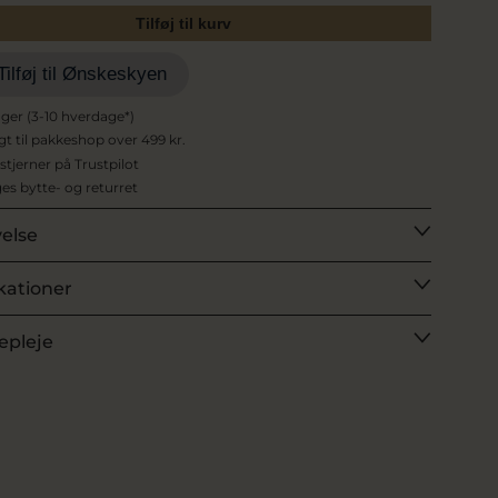
Tilføj til kurv
Tilføj til Ønskeskyen
ager (3-10 hverdage*)
agt til pakkeshop over 499 kr.
 stjerner på Trustpilot
es bytte- og returret
velse
kationer
epleje