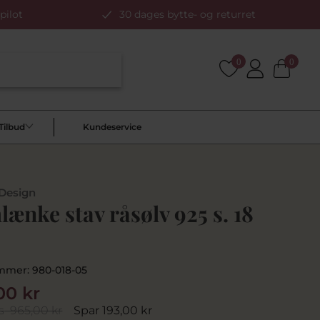
pilot
30 dages bytte- og returret
0
0
Tilbud
Kundeservice
 Design
ænke stav råsølv 925 s. 18
mmer:
980-018-05
00 kr
s
965,00 kr
Spar 193,00 kr