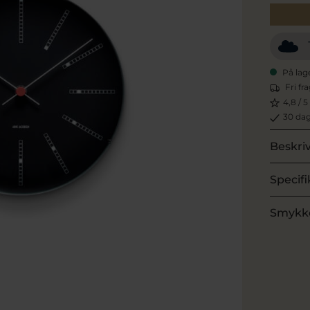
På lag
Fri fr
4,8 / 5
30 dag
Beskri
Specifi
Smykk