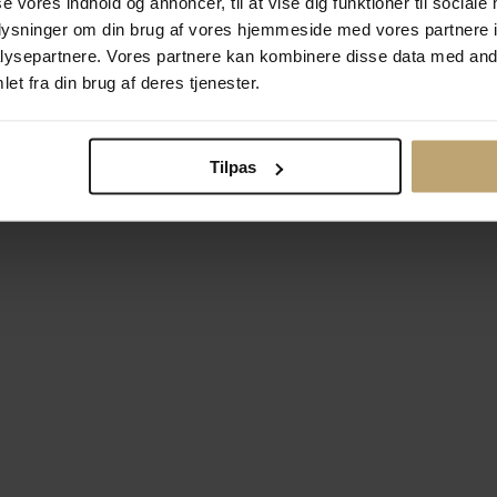
se vores indhold og annoncer, til at vise dig funktioner til sociale
oplysninger om din brug af vores hjemmeside med vores partnere i
ysepartnere. Vores partnere kan kombinere disse data med andr
Betalingsmuligheder
Si
et fra din brug af deres tjenester.
Tilpas
okiepolitik
Ændr cookie-indsti
right © 2026 Pind J. Design Guldsmedie. Alle rettigheder forbeh