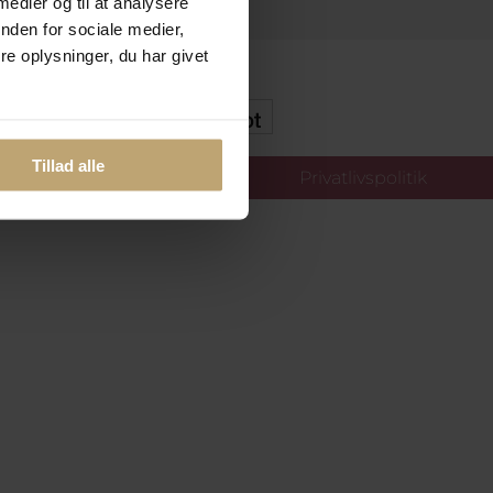
 medier og til at analysere
nden for sociale medier,
e oplysninger, du har givet
kker Og Tryg E-Handel
Tillad alle
llinger
Privatlivspolitik
oldt.