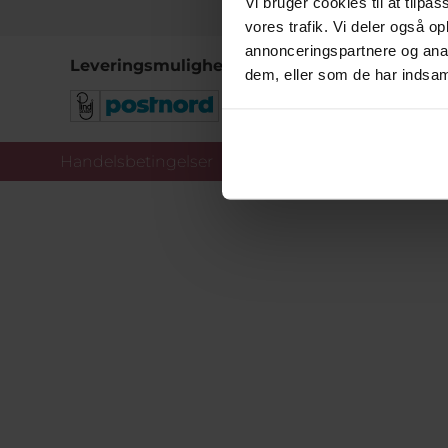
Vi bruger cookies til at tilpas
vores trafik. Vi deler også 
annonceringspartnere og anal
Leveringsmuligheder
dem, eller som de har indsaml
Handelsbetingelser
Co
Copy