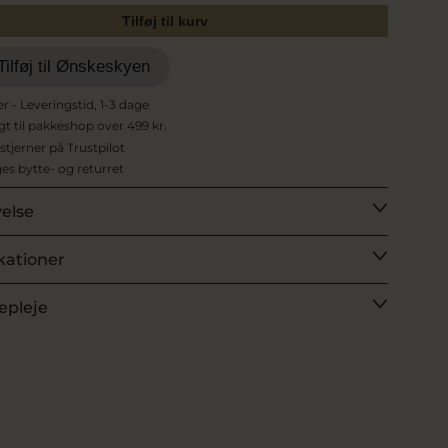
Tilføj til kurv
Tilføj til Ønskeskyen
er - Leveringstid, 1-3 dage
agt til pakkeshop over 499 kr.
 stjerner på Trustpilot
es bytte- og returret
velse
kationer
epleje