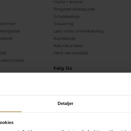
Huller i ørerne
Ringstørrelsesguide
Smykkepleje
sformer
Gravering
etingelser
Læs vores onlinekatalog
lsesret
Kundeklub
Køb returlabel
lkår
Hent returseddel
vekortsaldo
Følg Os
Detaljer
ookies