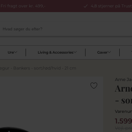
Fri fragt over kr. 499,-
4,8 stjerner på Trust
Ure
Living & Accessories
Gaver
gur - Bankers - sort/rød/hvid - 21 cm
Arne J
Arn
- so
Varenu
1.59
Vejl. pri