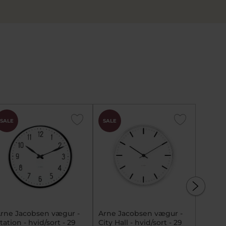
SALE
SALE
SALE
rne Jacobsen vægur -
Arne Jacobsen vægur -
Arne J
tation - hvid/sort - 29
City Hall - hvid/sort - 29
Roman 