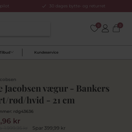
pilot
30 dages bytte- og returret
0
0
Tilbud
Kundeservice
acobsen
e Jacobsen vægur - Bankers
rt/rød/hvid - 21 cm
mmer:
rdg43636
9,96 kr
s
1.999,95 kr
Spar 399,99 kr