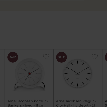
SALE
SALE
Arne Jacobsen bordur -
Arne Jacobsen vægur -
A
-
Bankers - hvid - 11 cm
City Hall - hvid/sort - 21
S