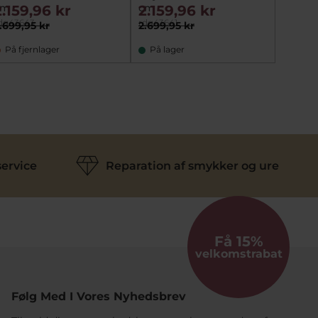
cm
cm
cm
2.159,96 kr
2.159,96 kr
1.83
dg43643
rdg43641
rdg436
.699,95 kr
2.699,95 kr
2.299,
På fjernlager
På lager
På fj
ervice
Reparation af smykker og ure
Få 15%
velkomstrabat
Følg Med I Vores Nyhedsbrev