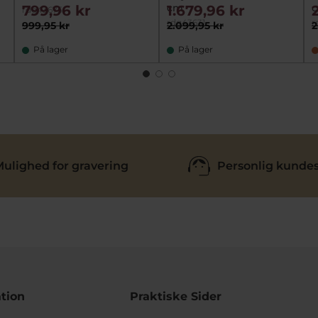
cm
799,96 kr
1.679,96 kr
rdg43675
rdg43631
r
999,95 kr
2.099,95 kr
2
På lager
På lager
ulighed for gravering
Personlig kundes
tion
Praktiske Sider