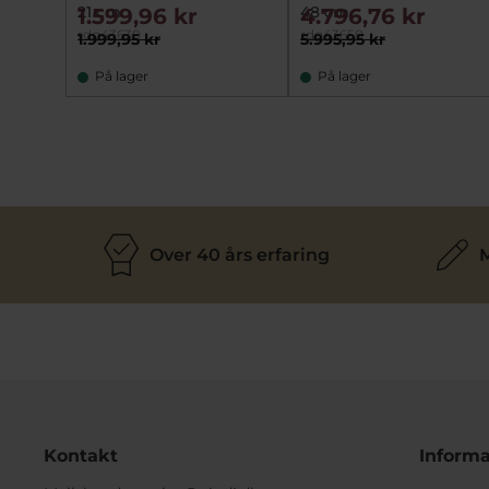
21 cm
48 cm
1.599,96 kr
4.796,76 kr
rdg43630
rdg43650
1.999,95 kr
5.995,95 kr
På lager
På lager
Over 40 års erfaring
M
Kontakt
Informa