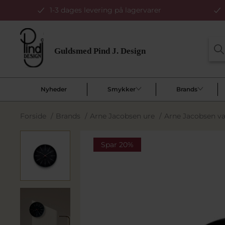
1-3 dages levering på lagervarer
Nyheder
Smykker
Brands
Forside
/
Brands
/
Arne Jacobsen ure
/
Arne Jacobsen væ
Spar 20%