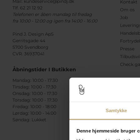
Mail:
kundeservice@pindj.dk
Kontakt
Tlf. 62 21 12 92
Om os
Telefonen er åben mandag til fredag
Job
fra 10:00 - 12:00 og igen fra 14:00 - 16:00
Levering
Handelsb
Pind J. Design ApS
Gerritsgade 44
Fortryde
5700 Svendborg
Presse
CVR. 36937041
Tilbudsvi
Check ga
Åbningstider I Butikken
Mandag: 10:00 - 17:30
Tirsdag: 10:00 - 17:30
Onsdag: 10:00 - 17:30
Torsdag: 10:00 - 17:30
Fredag: 10:00 - 18:00
Samtykke
Lørdag: 10:00 - 14:00
Søndag: Lukket
Denne hjemmeside bruger c