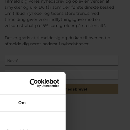
Tilmeld dig vores nyhedsbrev og oplev en verden af
smykker og ure. Du får som den første direkte besked
om tilbud, nyheder og tidens store trends. Ved
tilmelding giver vi en indflytningsgave med en
velkomstrabat på 15% som gælder på næsten alt*.
Det er gratis at tilmelde sig og du kan til hver en tid
afmelde dig nemt nederst i nyhedsbrevet.
Tilmeld mig nyhedsbrevet
Om