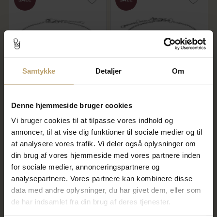
Samtykke
Detaljer
Om
Nordahl Andersen
Nordahl Andersen
dagmarkors armbånd m. 3
dagmarkors armbånd sølv
kors sølv 16+3cm
16+3cm
Denne hjemmeside bruger cookies
280,00 kr
236,00 kr
Vi bruger cookies til at tilpasse vores indhold og
350,00 kr
295,00 kr
annoncer, til at vise dig funktioner til sociale medier og til
På fjernlager
På lager
at analysere vores trafik. Vi deler også oplysninger om
din brug af vores hjemmeside med vores partnere inden
for sociale medier, annonceringspartnere og
SALE
SALE
analysepartnere. Vores partnere kan kombinere disse
data med andre oplysninger, du har givet dem, eller som
de har indsamlet fra din brug af deres tjenester.