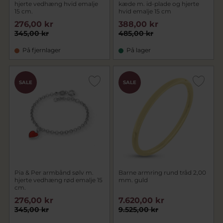
hjerte vedhæng hvid emalje
kæde m. id-plade og hjerte
15 cm.
hvid emalje 15 cm
276,00 kr
388,00 kr
345,00 kr
485,00 kr
På fjernlager
På lager
SALE
SALE
Pia & Per armbånd sølv m.
Barne armring rund tråd 2,00
hjerte vedhæng rød emalje 15
mm. guld
cm.
276,00 kr
7.620,00 kr
345,00 kr
9.525,00 kr