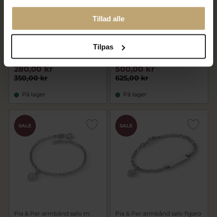
Tillad alle
Bella & Valdemar by
BNH Dagmarkors De 5 sølv
Tilpas
Pind,armring åben sølv m
forgyldt Priser fra
plade (kan graveres)
280,00 kr
500,00 kr
350,00 kr
625,00 kr
På lager
På lager
SALE
SALE
Pia & Per armbånd sølv m.
Pia & Per armbånd sølv figaro