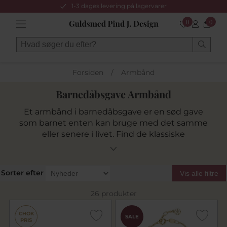
1-3 dages levering på lagervarer
0
0
Forsiden
/
Armbånd
Barnedåbsgave Armbånd
Et armbånd i barnedåbsgave er en sød gave
som barnet enten kan bruge med det samme
eller senere i livet. Find de klassiske
dagmarkorsarmbånd eller find et armbånd
med søde motiver såsom bjørne eller andre
søde motiver der betyder noget for den nye
Sorter efter
Vis alle filtre
familie. Vi har samlet et inspirerende udvalg til
barnedåbsgaven lige her.
26 produkter
CHOK
SALE
PRIS