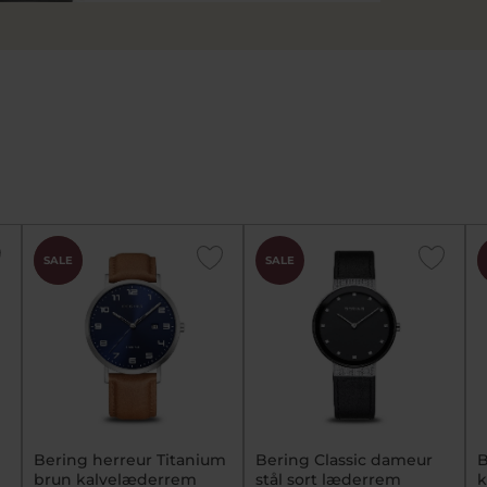
CHOK
SALE
SALE
PRIS
Bering herreur Titanium
Bering Classic dameur
B
brun kalvelæderrem
stål sort læderrem
k