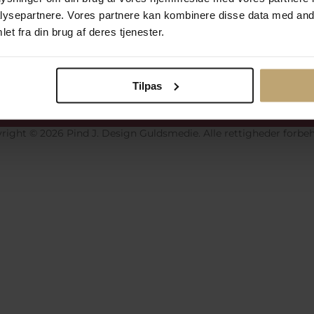
ysepartnere. Vores partnere kan kombinere disse data med andr
et fra din brug af deres tjenester.
Betalingsmuligheder
Si
Tilpas
okiepolitik
Ændr cookie-indsti
right © 2026 Pind J. Design Guldsmedie. Alle rettigheder forbeh