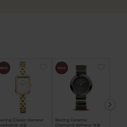
CHOK
CHOK
SALE
SALE
SALE
PRIS
PRIS
ering Classic dameur
Bering Ceramic
Bering
vadratisk stål
Diamond dameur stål
dameur