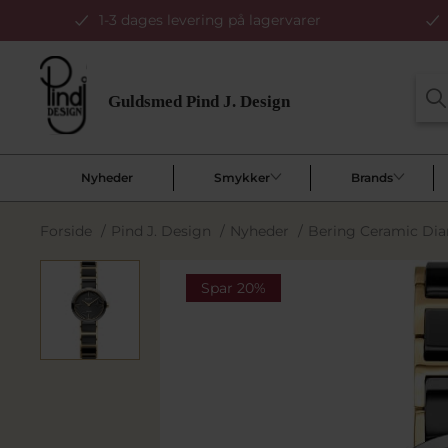
1-3 dages levering på lagervarer
Nyheder
Smykker
Brands
Forside
/
Pind J. Design
/
Nyheder
/
Bering Ceramic Di
Spar 20%