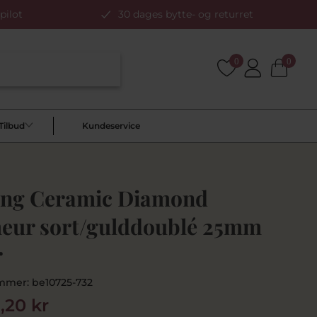
pilot
30 dages bytte- og returret
0
0
Tilbud
Kundeservice
ing Ceramic Diamond
eur sort/gulddoublé 25mm
r
mmer:
be10725-732
9,20 kr