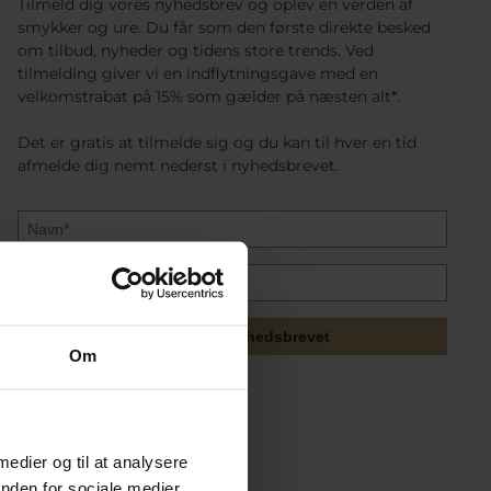
Tilmeld dig vores nyhedsbrev og oplev en verden af
smykker og ure. Du får som den første direkte besked
om tilbud, nyheder og tidens store trends. Ved
tilmelding giver vi en indflytningsgave med en
velkomstrabat på 15% som gælder på næsten alt*.
Det er gratis at tilmelde sig og du kan til hver en tid
afmelde dig nemt nederst i nyhedsbrevet.
Tilmeld mig nyhedsbrevet
Om
 medier og til at analysere
nden for sociale medier,