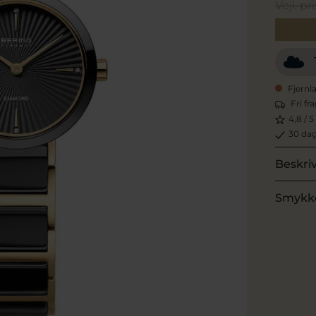
Vejl. pri
Fjernl
Fri fr
4,8 / 5
30 dag
Beskri
Smykk