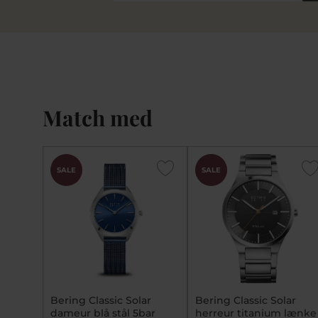
Match med
CHOK
SALE
SALE
PRIS
Bering Classic Solar
Bering Classic Solar
dameur blå stål 5bar
herreur titanium lænke