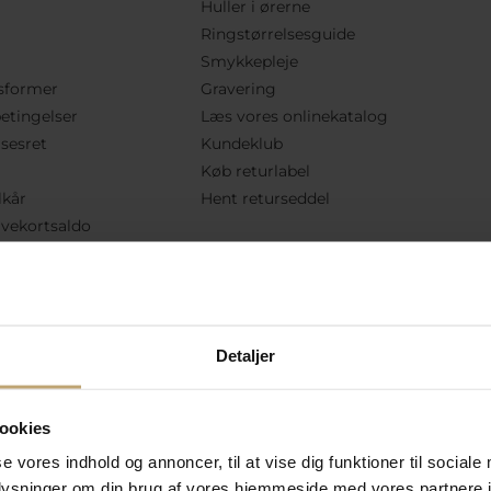
Huller i ørerne
Ringstørrelsesguide
Smykkepleje
sformer
Gravering
etingelser
Læs vores onlinekatalog
lsesret
Kundeklub
Køb returlabel
lkår
Hent returseddel
vekortsaldo
Følg Os
Detaljer
ookies
se vores indhold og annoncer, til at vise dig funktioner til sociale
oplysninger om din brug af vores hjemmeside med vores partnere i