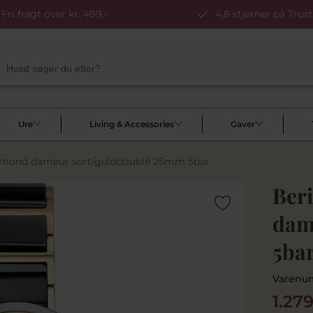
Fri fragt over kr. 499,-
4,8 stjerner på Trust
Ure
Living & Accessories
Gaver
amond dameur sort/gulddoublé 25mm 5bar
Ber
dam
5ba
Varenu
1.27