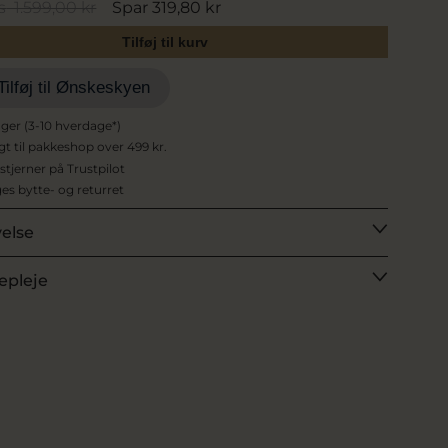
s
1.599,00 kr
Spar 319,80 kr
Tilføj til kurv
Tilføj til Ønskeskyen
ager (3-10 hverdage*)
agt til pakkeshop over 499 kr.
 stjerner på Trustpilot
es bytte- og returret
velse
epleje