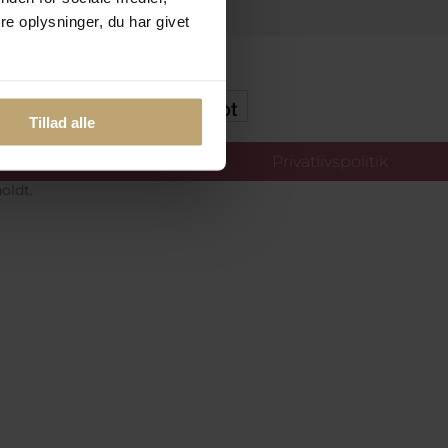
e oplysninger, du har givet
kker Og Tryg E-Handel
Tillad alle
llinger
Privatlivspolitik
oldt.