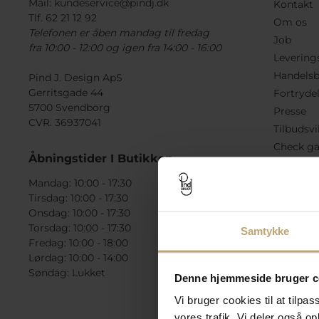
Mail:
kundeservice@pindj.dk
Kontakt
Tlf. 62 21 12 92
Om os
Telefonen er åben mandag til fredag
Job
fra 10:00 - 12:00 og igen fra 14:00 - 16:00
Levering
Handelsb
Pind J. Design ApS
Gerritsgade 44
Fortryde
5700 Svendborg
Presse
CVR. 36937041
Tilbudsvi
Check ga
Åbningstider I Butikken
Mandag: 10:00 - 17:30
Tirsdag: 10:00 - 17:30
Onsdag: 10:00 - 17:30
Torsdag: 10:00 - 17:30
Samtykke
Fredag: 10:00 - 18:00
Lørdag: 10:00 - 14:00
Søndag: Lukket
Denne hjemmeside bruger c
Vi bruger cookies til at tilpas
vores trafik. Vi deler også 