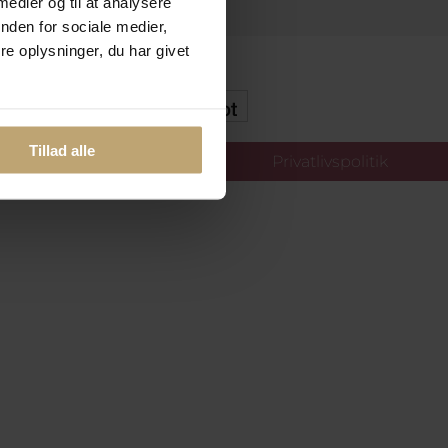
 medier og til at analysere
nden for sociale medier,
e oplysninger, du har givet
kker Og Tryg E-Handel
Tillad alle
llinger
Privatlivspolitik
oldt.