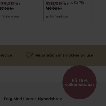
poleret stål (str. 50-75)
239,20 kr
120,00 kr
e708-27-05
be551-10-X1
37,00 kr
150,00 kr
På fjernlager
På fjernlager
ervice
Reparation af smykker og ure
Få 15%
velkomstrabat
Følg Med I Vores Nyhedsbrev