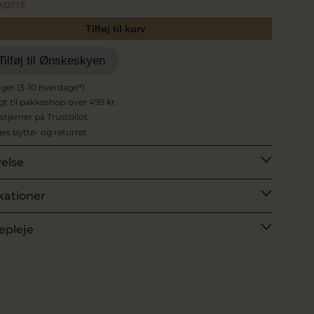
pris
Tilføj til kurv
Tilføj til Ønskeskyen
ager (3-10 hverdage*)
agt til pakkeshop over 499 kr.
 stjerner på Trustpilot
es bytte- og returret
velse
kationer
epleje