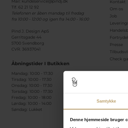
Mail:
kundeservice@pindj.dk
Kontakt
Tlf. 62 21 12 92
Om os
Telefonen er åben mandag til fredag
Job
fra 10:00 - 12:00 og igen fra 14:00 - 16:00
Levering
Handelsb
Pind J. Design ApS
Gerritsgade 44
Fortryde
5700 Svendborg
Presse
CVR. 36937041
Tilbudsvi
Check ga
Åbningstider I Butikken
Mandag: 10:00 - 17:30
Tirsdag: 10:00 - 17:30
Onsdag: 10:00 - 17:30
Torsdag: 10:00 - 17:30
Fredag: 10:00 - 18:00
Samtykke
Lørdag: 10:00 - 14:00
Søndag: Lukket
Denne hjemmeside bruger c