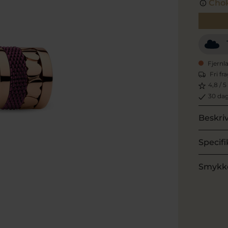
Chok
Fjernl
Fri fr
4,8 / 5
30 dag
Beskri
Specifi
Smykk