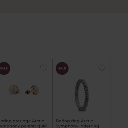
CHOK
SALE
SALE
PRIS
ering øreringe Arctic
Bering ring Arctic
ymphony poleret guld
Symphony inderring