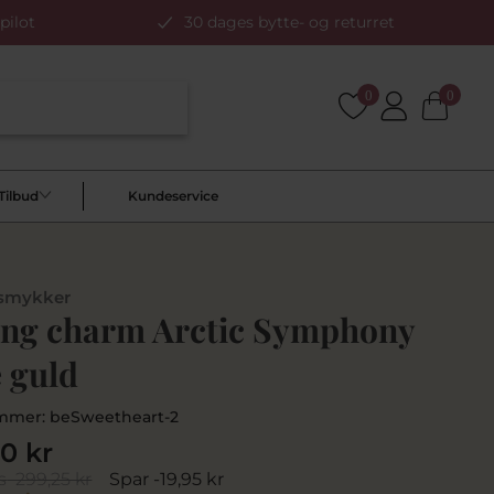
pilot
30 dages bytte- og returret
0
0
Tilbud
Kundeservice
 smykker
ing charm Arctic Symphony
 guld
mmer:
beSweetheart-2
20 kr
s
299,25 kr
Spar -19,95 kr