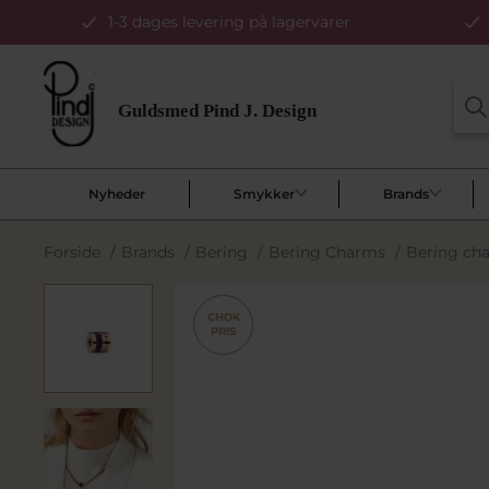
1-3 dages levering på lagervarer
Nyheder
Smykker
Brands
Forside
/
Brands
/
Bering
/
Bering Charms
/
Bering ch
CHOK
PRIS