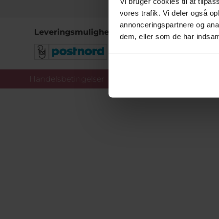
Vi bruger cookies til at tilpas
vores trafik. Vi deler også 
annonceringspartnere og anal
Leveringsmuligheder
dem, eller som de har indsaml
Handelsbetingelser
Co
Copy