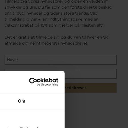
Tilmeld dig vores nyhedsbrev og oplev en verden af
smykker og ure. Du får som den første direkte besked
om tilbud, nyheder og tidens store trends. Ved
tilmelding giver vi en indflytningsgave med en
velkomstrabat på 15% som gælder på næsten alt*.
Det er gratis at tilmelde sig og du kan til hver en tid
afmelde dig nemt nederst i nyhedsbrevet.
Tilmeld mig nyhedsbrevet
Om