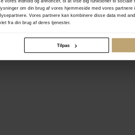
se vores indhold og annoncer, til at vise dig funktioner til sociale
oplysninger om din brug af vores hjemmeside med vores partnere i
ysepartnere. Vores partnere kan kombinere disse data med andr
Betalingsmuligheder
Si
et fra din brug af deres tjenester.
Tilpas
okiepolitik
Ændr cookie-indsti
right © 2026 Pind J. Design Guldsmedie. Alle rettigheder forbeh