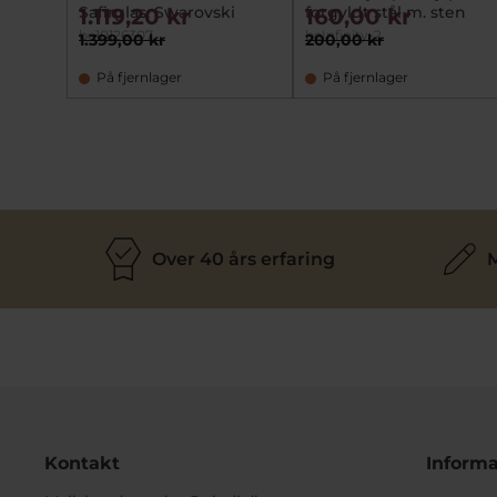
Safirglas, Swarovski
forgyldt stål m. sten
1.119,20 kr
160,00 kr
be10126307
beInfinity-2
1.399,00 kr
200,00 kr
På fjernlager
På fjernlager
Over 40 års erfaring
M
Kontakt
Informa