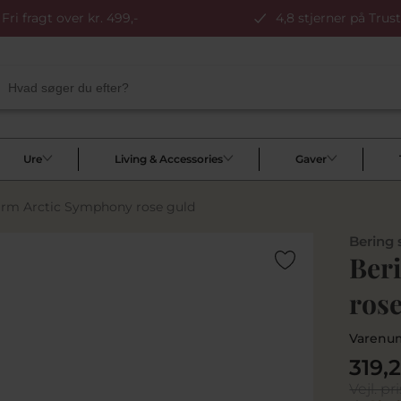
Fri fragt over kr. 499,-
4,8 stjerner på Trust
Ure
Living & Accessories
Gaver
arm Arctic Symphony rose guld
Bering
Ber
rose
Varenu
319,
Vejl. pri