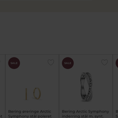
SALE
SALE
Bering øreringe Arctic
Bering Arctic Symphony
B
et
Symphony stål poleret
inderring stål m. synt.
S