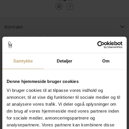
Kontakt
Åbningstider I Butikken
Information
Praktiske Sider
Samtykke
Detaljer
Om
Leveringsmuligheder
Denne hjemmeside bruger cookies
Vi bruger cookies til at tilpasse vores indhold og
annoncer, til at vise dig funktioner til sociale medier og til
Betalingsmuligheder
at analysere vores trafik. Vi deler også oplysninger om
din brug af vores hjemmeside med vores partnere inden
for sociale medier, annonceringspartnere og
analysepartnere. Vores partnere kan kombinere disse
Sikker Og Tryg E-Handel