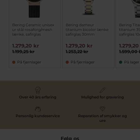
Bering Ceramic unisex
Bering dameur
Bering Tit
ur stål rosaforg/mesh
titanium bicolor lænke
titanium 
lænke, safirglas
safirglas 30mm
safirglas 
1.279,20 kr
1.279,20 kr
1.279,20
1.199,25 kr
1.253,22 kr
1.599,00 
På fjernlager
På fjernlager
På lager
Over 40 års erfaring
Mulighed for gravering
Personlig kundeservice
Reparation af smykker og
ure
Følg os