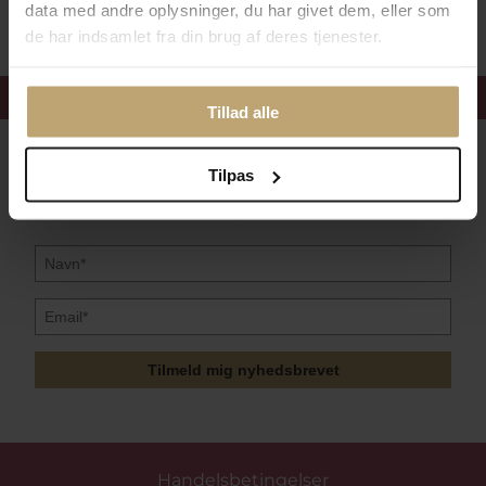
data med andre oplysninger, du har givet dem, eller som
de har indsamlet fra din brug af deres tjenester.
Få 15%
velkomstrabat
Tillad alle
Følg med i vores nyhedsbrev
Tilpas
Læs mere her
Tilmeld mig nyhedsbrevet
Handelsbetingelser