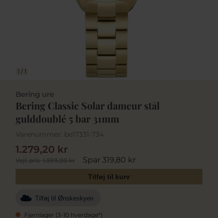
1
/
1
Bering ure
Bering Classic Solar dameur stål
gulddoublé 5 bar 31mm
Varenummer:
be17331-734
1.279,20 kr
Spar 319,80 kr
Vejl. pris
1.599,00 kr
Tilføj til kurv
Tilføj til Ønskeskyen
Fjernlager (3-10 hverdage*)