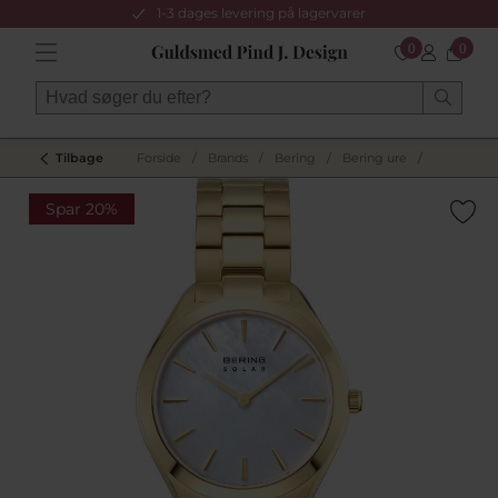
1-3 dages levering på lagervarer
0
0
Tilbage
Forside
/
Brands
/
Bering
/
Bering ure
/
Spar 20%