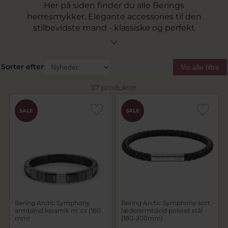
Her på siden finder du alle Berings
herresmykker. Elegante accessories til den
stilbevidste mand - klassiske og perfekt
afstemt med BERINGs herreure. Se også de
mange ringe der kan kombineres med en
yderring. Ved ringkombinationer med en
Sorter efter
Vis alle filtre
yderring og én eller flere inderinge skal det
amerikanske mål på ringene matche
37 produkter
(nummeret i parentes i beskrivelsen eller
nummeret inden det sidste tal i
SALE
SALE
varenummeret)
Bering Arctic Symphony
Bering Arctic Symphony sort
armbånd keramik m. cz (180
læderarmbånd poleret stål
mm)
(180-200mm)