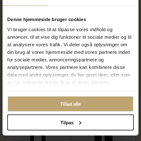
SALE
SALE
Denne hjemmeside bruger cookies
Vi bruger cookies til at tilpasse vores indhold og
annoncer, til at vise dig funktioner til sociale medier og til
at analysere vores trafik. Vi deler også oplysninger om
din brug af vores hjemmeside med vores partnere inden
Bering ring Arctic Symphony
Bering ring Arctic Symphony
for sociale medier, annonceringspartnere og
inderring smal sort keramik
inderring blå stål (str. 52-68)
analysepartnere. Vores partnere kan kombinere disse
(str. 50-75)
data med andre oplysninger, du har givet dem, eller som
160,00 kr
160,00 kr
200,00 kr
200,00 kr
de har indsamlet fra din brug af deres tjenester.
På lager
På lager
Tillad alle
SALE
SALE
Tilpas