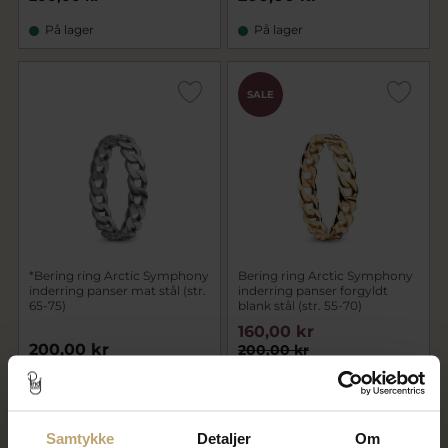
På lager
På lager
SALE
*Bering ring Arctic Symphony
Bering ring Arctic Symphony
inderring panser mat stål (str.
inderring panser forgyldt
65-75)
blank stål (str. 55-70)
160,00 kr
200,00 kr
200,00 kr
På lager
På fjernlager
Samtykke
Detaljer
Om