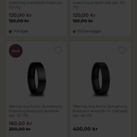
inderring mørkeblå mesh (str.
inderring poleret stål (str. 50-
50-75)
75)
120,00 kr
120,00 kr
150,00 kr
150,00 kr
På lager
På fjernlager
SALE
Bering ring Arctic Symphony
*Bering ring Arctic Symphony
inderring bred sort keramik
bred sort keramik m. mønster
(str. 50-75)
(str. 63-75)
160,00 kr
400,00 kr
200,00 kr