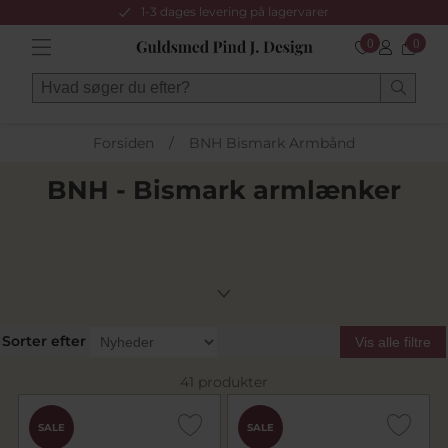
1-3 dages levering på lagervarer
0
0
Forsiden
/
BNH Bismark Armbånd
BNH - Bismark armlænker
Sorter efter
Vis alle filtre
41 produkter
SALE
SALE