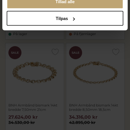
Tillad alle
BNH Armbånd bismark 14kt
BNH Armbånd bismark 14kt
bredde 7,10mm 21cm
bredde 7,50mm 18,5cm
kasselås
Tilpas
23.744,00 kr
24.404,00 kr
29.680,00 kr
30.505,00 kr
På lager
På fjernlager
SALE
SALE
BNH Armbånd bismark 14kt
BNH Armbånd bismark 14kt
bredde 7,50mm 21cm
bredde 8,50mm 18,5cm
27.624,00 kr
34.316,00 kr
34.530,00 kr
42.895,00 kr