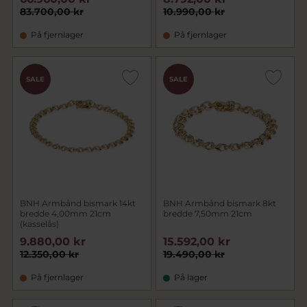
83.700,00 kr
10.990,00 kr
På fjernlager
På fjernlager
SALE
SALE
BNH Armbånd bismark 14kt
BNH Armbånd bismark 8kt
bredde 4,00mm 21cm
bredde 7,50mm 21cm
(kasselås)
9.880,00 kr
15.592,00 kr
12.350,00 kr
19.490,00 kr
På fjernlager
På lager