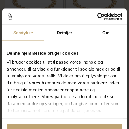
Samtykke
Detaljer
Om
BNH Armbånd bismark 14kt
BNH Armbånd bismark 14kt
bredde 9,50mm 18,5cm
bredde 7,10mm 18,5cm
44.476,00 kr
20.708,00 kr
55.595,00 kr
25.885,00 kr
Denne hjemmeside bruger cookies
På fjernlager
På fjernlager
Vi bruger cookies til at tilpasse vores indhold og
annoncer, til at vise dig funktioner til sociale medier og til
at analysere vores trafik. Vi deler også oplysninger om
SALE
SALE
din brug af vores hjemmeside med vores partnere inden
for sociale medier, annonceringspartnere og
analysepartnere. Vores partnere kan kombinere disse
data med andre oplysninger, du har givet dem, eller som
de har indsamlet fra din brug af deres tjenester.