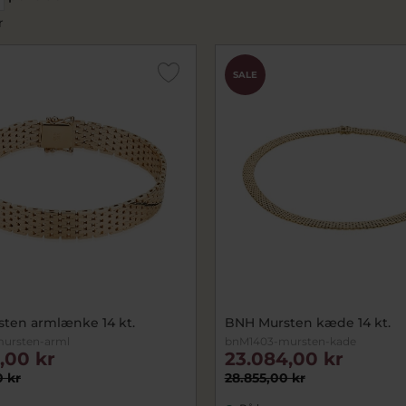
r
SALE
ten armlænke 14 kt.
BNH Mursten kæde 14 kt.
ursten-arml
bnM1403-mursten-kade
,00 kr
23.084,00 kr
0 kr
28.855,00 kr