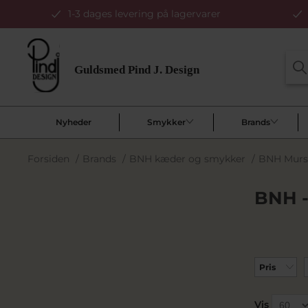
1-3 dages levering på lagervarer
Nyheder
Smykker
Brands
Forsiden
/
Brands
/
BNH kæder og smykker
/
BNH Murs
BNH -
Pris
Vis