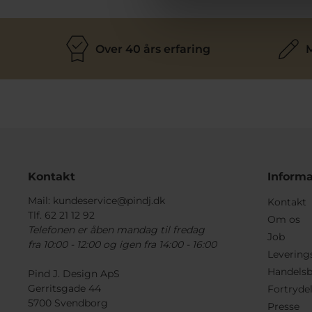
Over 40 års erfaring
M
Kontakt
Informa
Mail:
kundeservice@pindj.dk
Kontakt
Tlf. 62 21 12 92
Om os
Telefonen er åben mandag til fredag
Job
fra 10:00 - 12:00 og igen fra 14:00 - 16:00
Levering
Handelsb
Pind J. Design ApS
Gerritsgade 44
Fortryde
5700 Svendborg
Presse