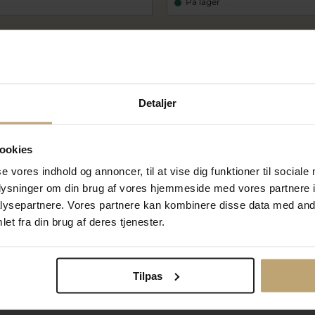
På lager
Måske er det her relevant for dig
Detaljer
ookies
se vores indhold og annoncer, til at vise dig funktioner til sociale
oplysninger om din brug af vores hjemmeside med vores partnere i
ysepartnere. Vores partnere kan kombinere disse data med andr
et fra din brug af deres tjenester.
Ti
Tilpas