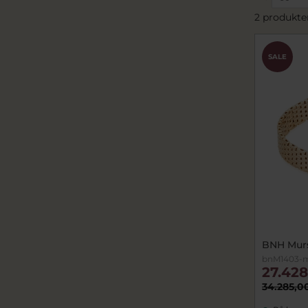
2 produkte
SALE
BNH Murs
bnM1403-m
27.428
34.285,0