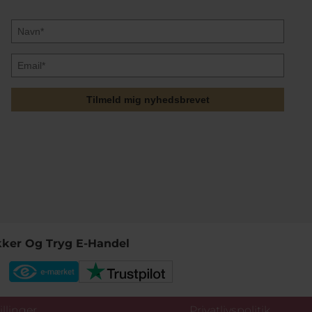
Tilmeld mig nyhedsbrevet
kker Og Tryg E-Handel
llinger
Privatlivspolitik