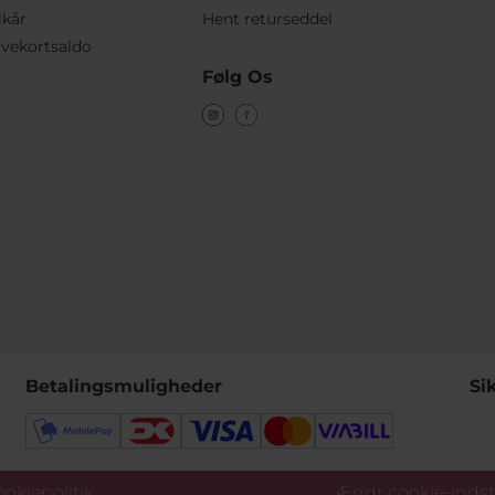
lkår
Hent returseddel
vekortsaldo
Følg Os
Betalingsmuligheder
Si
okiepolitik
Ændr cookie-indsti