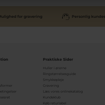
ulighed for gravering
Personlig kundes
tion
Praktiske Sider
Huller i ørerne
Ringstørrelsesguide
Smykkepleje
sformer
Gravering
etingelser
Læs vores onlinekatalog
lsesret
Kundeklub
Køb returlabel