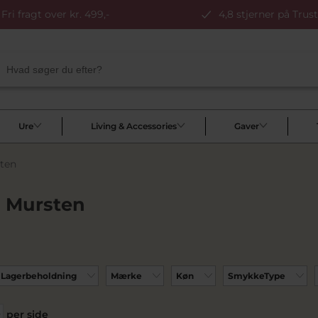
Fri fragt over kr. 499,-
4,8 stjerner på Trust
Ure
Living & Accessories
Gaver
ten
 Mursten
Lagerbeholdning
Mærke
Køn
SmykkeType
per side