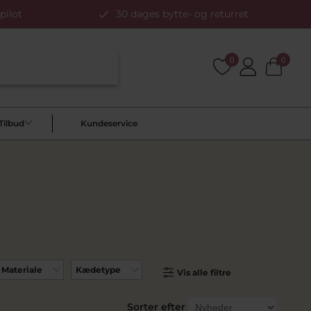
pilot
30 dages bytte- og returret
0
0
Tilbud
Kundeservice
Materiale
Kædetype
Vis alle filtre
Sorter efter