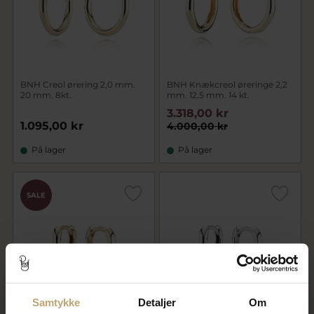
BNH Creol ørering 2,0 mm.
BNH Knækcreol øreringe 2,2
20 mm. 8kt.
mm. 12,5 mm. 14 kt.
3.318,00 kr
1.095,00 kr
4.000,00 kr
På lager
På lager
SALE
Samtykke
Detaljer
Om