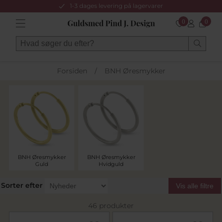
1-3 dages levering på lagervarer
0
0
Forsiden
/
BNH Øresmykker
BNH Øresmykker
BNH Øresmykker
Guld
Hvidguld
Sorter efter
Vis alle filtre
46 produkter