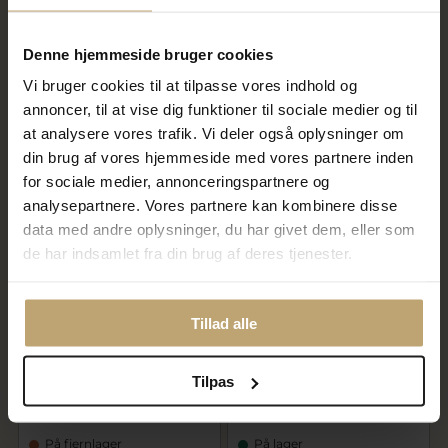
BNH Knækcreol øreringe 2,2
BNH Knæk creol øreringe 2,2
mm. 10,5 mm. 14 kt.
mm. 10,5 mm. 925s
2.558,00 kr
Denne hjemmeside bruger cookies
375,00 kr
3.075,00 kr
Vi bruger cookies til at tilpasse vores indhold og
På fjernlager
På lager
annoncer, til at vise dig funktioner til sociale medier og til
at analysere vores trafik. Vi deler også oplysninger om
din brug af vores hjemmeside med vores partnere inden
for sociale medier, annonceringspartnere og
analysepartnere. Vores partnere kan kombinere disse
data med andre oplysninger, du har givet dem, eller som
de har indsamlet fra din brug af deres tjenester.
Tillad alle
BNH Knæk creol øreringe 2,2
BNH Knæk creol øreringe 2,2
mm. 12,5 mm. 925s
mm. 15 mm. 925s
Tilpas
420,00 kr
450,00 kr
På fjernlager
På lager