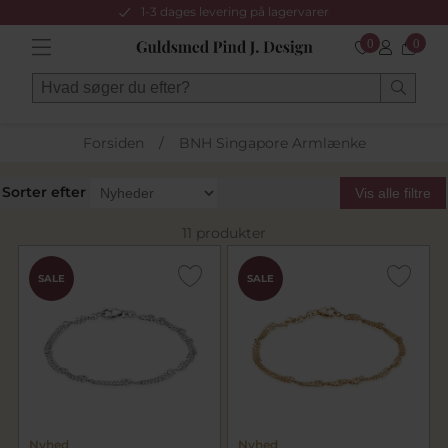
1-3 dages levering på lagervarer
0
0
Forsiden
/
BNH Singapore Armlænke
Sorter efter
Vis alle filtre
11 produkter
SALE
SALE
Nyhed
Nyhed