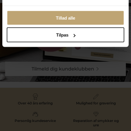
Tillad alle
Tilpas
Tilmeld dig kundeklubben
Over 40 års erfaring
Mulighed for gravering
Personlig kundeservice
Reparation af smykker og
ure