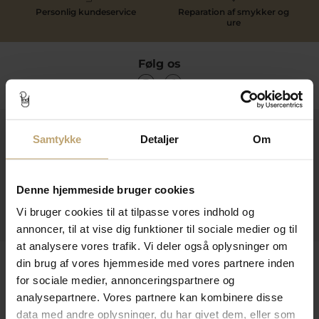
Personlig kundeservice
Reparation af smykker og
ure
Følg os
Kontakt
Samtykke
Detaljer
Om
Åbningstider I Butikken
Information
Denne hjemmeside bruger cookies
Vi bruger cookies til at tilpasse vores indhold og
Praktiske Sider
annoncer, til at vise dig funktioner til sociale medier og til
at analysere vores trafik. Vi deler også oplysninger om
Leveringsmuligheder
din brug af vores hjemmeside med vores partnere inden
for sociale medier, annonceringspartnere og
analysepartnere. Vores partnere kan kombinere disse
data med andre oplysninger, du har givet dem, eller som