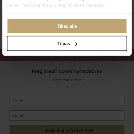
Betalingsmuligheder
de har indsamlet fra din brug af deres tjenester.
Sikker Og Tryg E-Handel
Tillad alle
Tilpas
Få 15%
velkomstrabat
Følg med i vores nyhedsbrev
Læs mere her
Tilmeld mig nyhedsbrevet