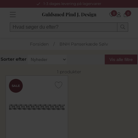
1-3 dages levering på lagervarer
0
0
Forsiden
/
BNH Panserkæde Sølv
Sorter efter
Vis alle filtre
1 produkter
SALE