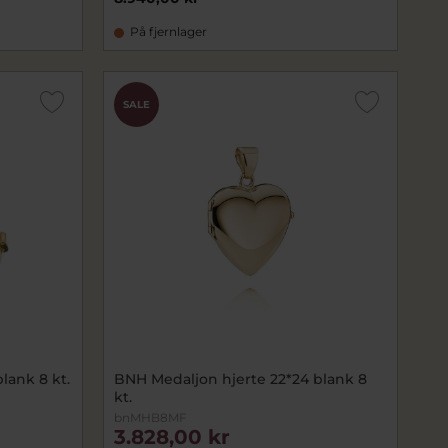
På fjernlager
SALE
lank 8 kt.
BNH Medaljon hjerte 22*24 blank 8
kt.
bnMHB8MF
3.828,00 kr