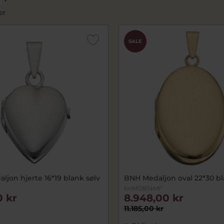
er
SALE
jon hjerte 16*19 blank sølv
BNH Medaljon oval 22*30 bla
F
bnMOB14MF
0 kr
8.948,00 kr
11.185,00 kr