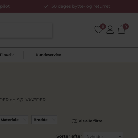
pilot
30 dages bytte- og returret
0
0
Tilbud
Kundeservice
DER
og
SØLVKÆDER
Materiale
Bredde
Vis alle filtre
Sorter efter