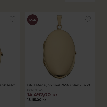
SALE
nk 14 kt.
BNH Medaljon oval 26*40 blank 14 kt.
bnMOB14SF
14.492,00 kr
18.115,00 kr