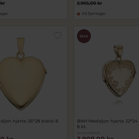
 kr
2.965,00 kr
lager
På fjernlager
SALE
ljon hjerte 26*28 blank 8
BNH Medaljon hjerte 22*24
8 kt.
F
bnMHM8MF