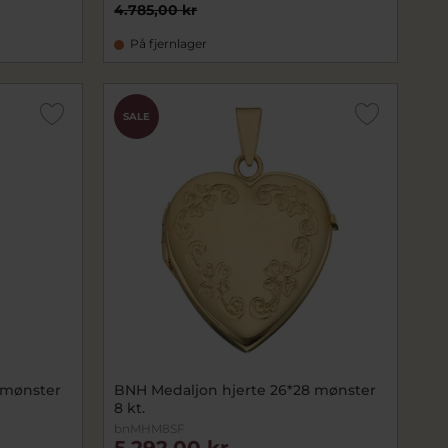
4.785,00 kr
På fjernlager
SALE
 mønster
BNH Medaljon hjerte 26*28 mønster
8 kt.
bnMHM8SF