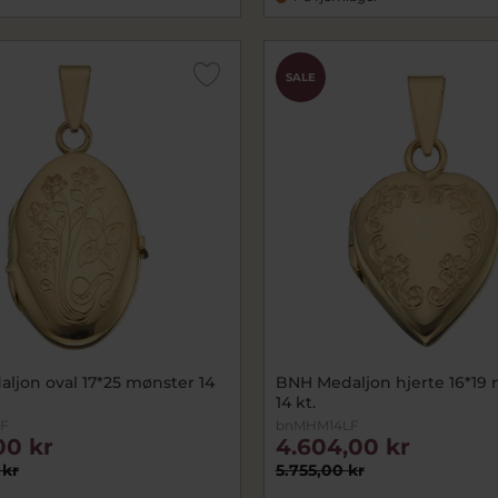
SALE
ljon oval 17*25 mønster 14
BNH Medaljon hjerte 16*19
14 kt.
F
bnMHM14LF
00 kr
4.604,00 kr
 kr
5.755,00 kr