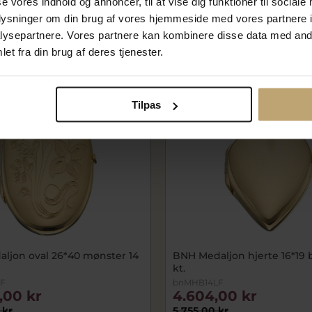
se vores indhold og annoncer, til at vise dig funktioner til sociale
lager
På fjernlager
oplysninger om din brug af vores hjemmeside med vores partnere i
ysepartnere. Vores partnere kan kombinere disse data med andr
et fra din brug af deres tjenester.
SALE
Tilpas
ljon oval 26*40 mønster 14
BNH Medaljon hjerte 16*19 
kt.
F
bnMHB14LF
,00 kr
4.604,00 kr
 kr
5.755,00 kr