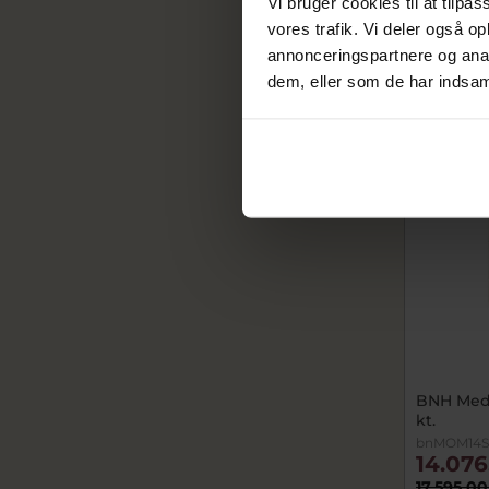
Vi bruger cookies til at tilpas
På fjern
vores trafik. Vi deler også 
annonceringspartnere og anal
dem, eller som de har indsaml
SALE
BNH Meda
kt.
bnMOM14S
14.076
17.595,00