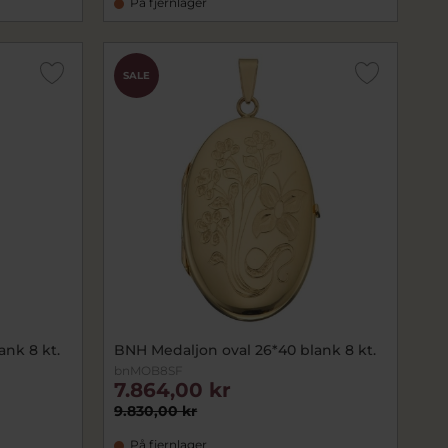
På fjernlager
SALE
ank 8 kt.
BNH Medaljon oval 26*40 blank 8 kt.
bnMOB8SF
7.864,00 kr
9.830,00 kr
På fjernlager