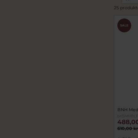
25 produkt
SALE
BNH Medal
bnSMHBL
488,0
610,00 kr