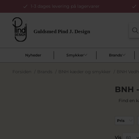
1-3 dages levering på lagervarer
Nyheder
Smykker
Brands
Forsiden
/
Brands
/
BNH kæder og smykker
/
BNH Ved
BNH -
Find en k
Pris
Vis