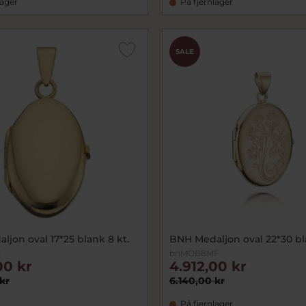
lager
På fjernlager
SALE
jon oval 17*25 blank 8 kt.
BNH Medaljon oval 22*30 bl
F
bnMOB8MF
00 kr
4.912,00 kr
kr
6.140,00 kr
På fjernlager