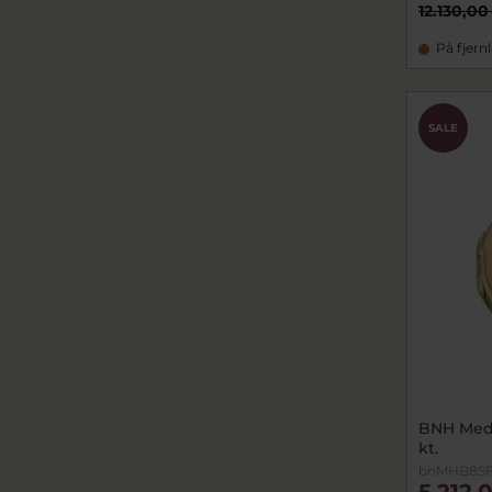
12.130,00
På fjern
SALE
BNH Meda
kt.
bnMHB8S