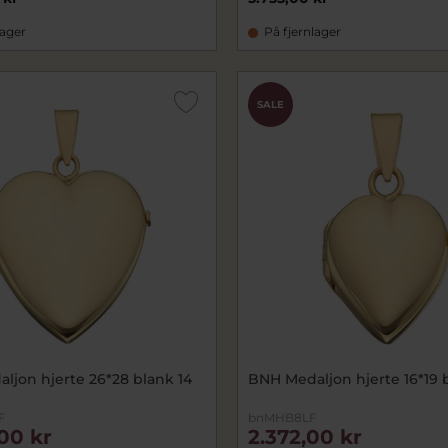
lager
På fjernlager
SALE
ljon hjerte 26*28 blank 14
BNH Medaljon hjerte 16*19 b
F
bnMHB8LF
00 kr
2.372,00 kr