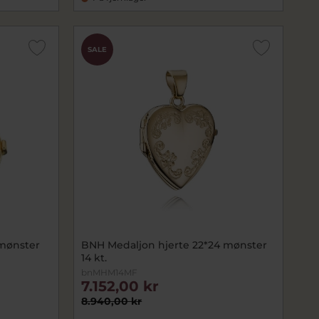
SALE
 mønster
BNH Medaljon hjerte 22*24 mønster
14 kt.
bnMHM14MF
7.152,00 kr
8.940,00 kr