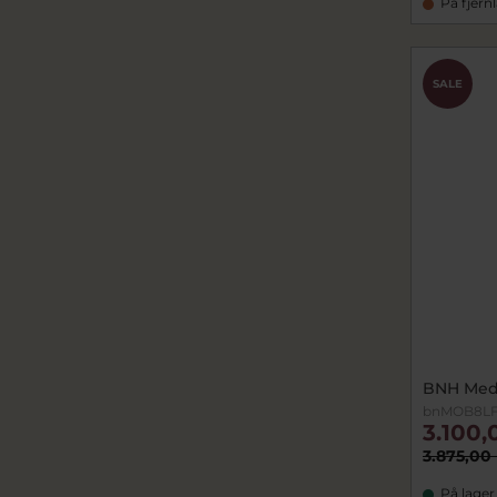
På fjern
SALE
BNH Medal
bnMOB8L
3.100,
3.875,00 
På lager