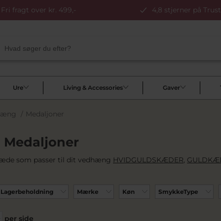
Fri fragt over kr. 499,-
4,8 stjerner på Trust
Ure
Living & Accessories
Gaver
hæng
/
Medaljoner
 Medaljoner
æde som passer til dit vedhæng
HVIDGULDSKÆDER
,
GULDKÆ
Lagerbeholdning
Mærke
Køn
SmykkeType
per side