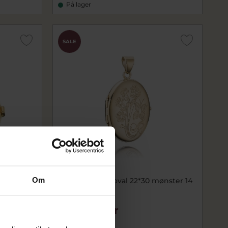
På lager
SALE
Om
mønster 8
BNH Medaljon oval 22*30 mønster 14
kt.
bnMOM14MF
8.948,00 kr
11.185,00 kr