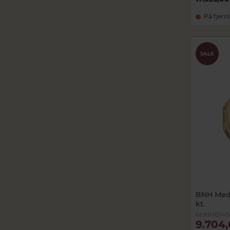
På fjern
SALE
BNH Meda
kt.
bnMHB14S
9.704,