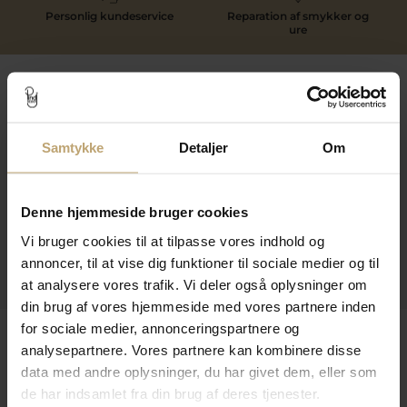
Personlig kundeservice
Reparation af smykker og
ure
Følg os
Samtykke
Detaljer
Om
Kontakt
Åbningstider I Butikken
Denne hjemmeside bruger cookies
Vi bruger cookies til at tilpasse vores indhold og
Information
annoncer, til at vise dig funktioner til sociale medier og til
Praktiske Sider
at analysere vores trafik. Vi deler også oplysninger om
din brug af vores hjemmeside med vores partnere inden
for sociale medier, annonceringspartnere og
Leveringsmuligheder
analysepartnere. Vores partnere kan kombinere disse
data med andre oplysninger, du har givet dem, eller som
de har indsamlet fra din brug af deres tjenester.