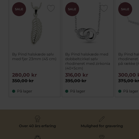
SALE
SALE
SALE
By Pind halskæde sølv
By Pind halskæde med
By Pind ha
med fjer 23mm (45 cm)
dobbeltcirkel sølv
rhodineret
rhodineret med zirkonia
på række 
(40+5cm)
280,00 kr
316,00 kr
300,00 
350,00 kr
395,00 kr
375,00 k
På lager
På lager
På lager
Over 40 års erfaring
Mulighed for gravering