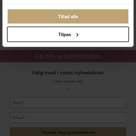
Betalingsmuligheder
Tillad alle
Sikker Og Tryg E-Handel
Tilpas
Få 15%
velkomstrabat
Følg med i vores nyhedsbrev
Læs mere her
Tilmeld mig nyhedsbrevet