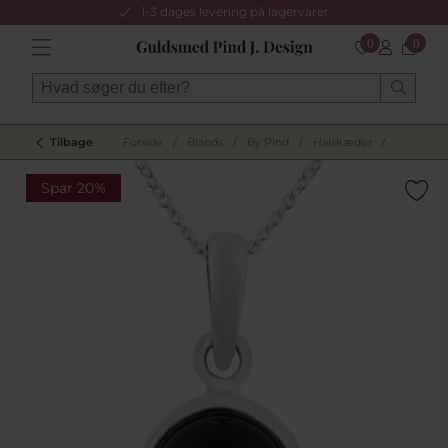
1-3 dages levering på lagervarer
0
0
Tilbage
Forside
/
Brands
/
By Pind
/
Halskæder
/
Spar 20%