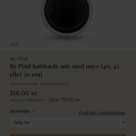
1
/
2
By Pind
By Pind halskæde sølv med onyx (40, 45
eller 50 cm)
Varenummer:
sp9410816602
316,00 kr
Spar 79,00 kr
Vejl. pris
395,00 kr
Storrelse :
*
Find din ringstørrelse