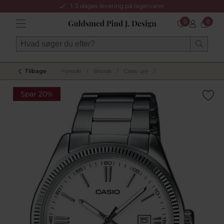
1-3 dages levering på lagervarer
0
0
Tilbage
Forside
/
Brands
/
Casio ure
/
Spar 20%