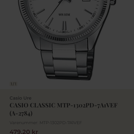
1
/
1
Casio Ure
CASIO CLASSIC MTP-1302PD-7A1VEF
(A-2784)
Varenummer:
MTP-1302PD-7A1VEF
479,20 kr