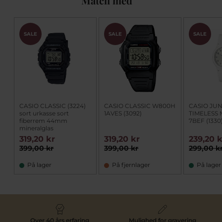
Match med
SALE
SALE
SALE
CASIO CLASSIC (3224)
CASIO CLASSIC W800H
CASIO JU
sort urkasse sort
1AVES (3092)
TIMELESS 
fiberrem 44mm
7BEF (1330
mineralglas
319,20 kr
319,20 kr
239,20 
399,00 kr
399,00 kr
299,00 k
På lager
På fjernlager
På lager
Over 40 års erfaring
Mulighed for gravering