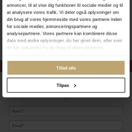
annoncer, til at vise dig funktioner til sociale medier og til
Betalingsmuligheder
at analysere vores trafik. Vi deler også oplysninger om
din brug af vores hjemmeside med vores partnere inden
for sociale medier, annonceringspartnere og
analysepartnere. Vores partnere kan kombinere disse
Sikker Og Tryg E-Handel
data med andre oplysninger, du har givet dem, eller som
de har indsamlet fra din brug af deres tjenester.
Få 15%
velkomstrabat
Tillad alle
Følg med i vores nyhedsbrev
Tilpas
Læs mere her