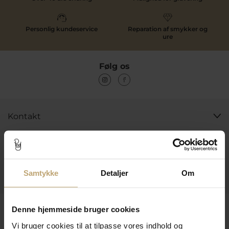
Personlig kundeservice
Reparation af smykker og
ure
Følg os
Kontakt
Åbningstider I Butikken
Information
Samtykke
Detaljer
Om
Praktiske Sider
Leveringsmuligheder
Denne hjemmeside bruger cookies
Vi bruger cookies til at tilpasse vores indhold og