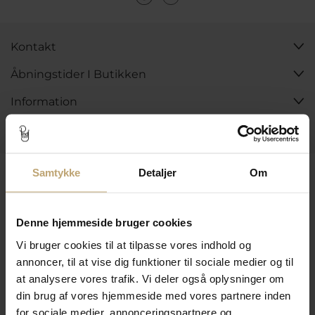
Kontakt
Åbningstider I Butikken
Information
Praktiske Sider
Leveringsmuligheder
Samtykke
Detaljer
Om
Denne hjemmeside bruger cookies
Betalingsmuligheder
Vi bruger cookies til at tilpasse vores indhold og
annoncer, til at vise dig funktioner til sociale medier og til
at analysere vores trafik. Vi deler også oplysninger om
Sikker Og Tryg E-Handel
din brug af vores hjemmeside med vores partnere inden
for sociale medier, annonceringspartnere og