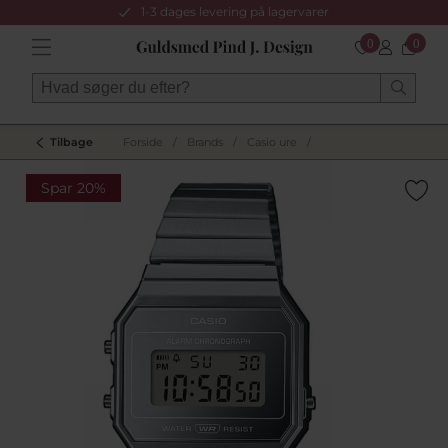
1-3 dages levering på lagervarer
0
0
Tilbage
Forside
/
Brands
/
Casio ure
/
Spar 20%