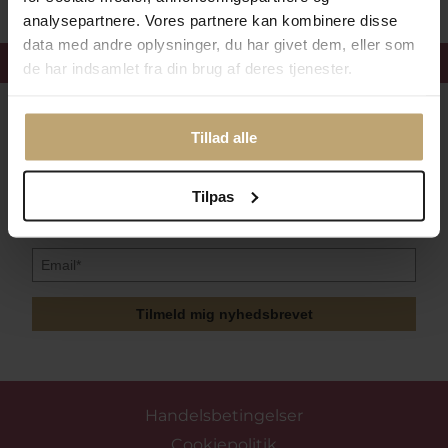
analysepartnere. Vores partnere kan kombinere disse
data med andre oplysninger, du har givet dem, eller som
Få 15%
velkomstrabat
de har indsamlet fra din brug af deres tjenester.
Følg med i vores nyhedsbrev
Tillad alle
Læs mere her
Tilpas
Tilmeld mig nyhedsbrevet
Handelsbetingelser
Cookiepolitik