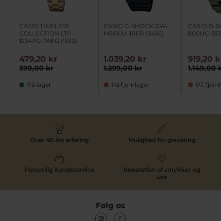
CASIO TIMELESS
CASIO G-SHOCK GW-
CASIO G-
COLLECTION LTP-
M5610U-1BER (3495)
800UC-5ER
1234PG-7AEG (1330)
479,20 kr
1.039,20 kr
919,20 k
599,00 kr
1.299,00 kr
1.149,00 
På lager
På fjernlager
På fjern
Over 40 års erfaring
Mulighed for gravering
Personlig kundeservice
Reparation af smykker og
ure
Følg os