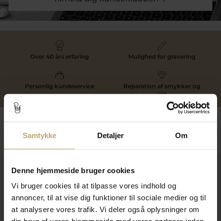
Over 40 års erfaring
Mulighed for gravering
Personlig kundeservice
Reparation af smykker og
ure
Følg os
Samtykke
Detaljer
Om
Kontakt
Denne hjemmeside bruger cookies
Vi bruger cookies til at tilpasse vores indhold og
Åbningstider I Butikken
annoncer, til at vise dig funktioner til sociale medier og til
Information
at analysere vores trafik. Vi deler også oplysninger om