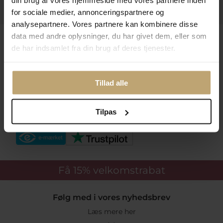
din brug af vores hjemmeside med vores partnere inden
Praktiske Sider
for sociale medier, annonceringspartnere og
analysepartnere. Vores partnere kan kombinere disse
data med andre oplysninger, du har givet dem, eller som
Leveringsmuligheder
de har indsamlet fra din brug af deres tjenester.
Betalingsmuligheder
Tillad alle
Tilpas
Sikker Og Tryg E-Handel
Få 15%
velkomstrabat
Følg med i vores nyhedsbrev
Læs mere her