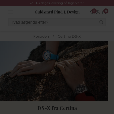
1-3 dages levering på lagervarer
0
0
Forsiden
/
Certina DS-X
DS-X fra Certina