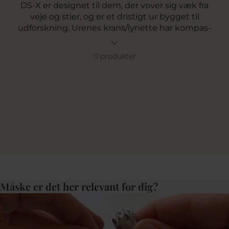
DS-X er designet til dem, der vover sig væk fra
veje og stier, og er et dristigt ur bygget til
udforskning. Urenes krans/lynette har kompas-
indikationer, og deres GMT-værk guider dig på
din rejse og sikrer at du kan følge med i flere
0 produkter
tidszoner på én gang. Det perfekte ur til den
stilbevidste globetrotter.
Måske er det her relevant for dig?