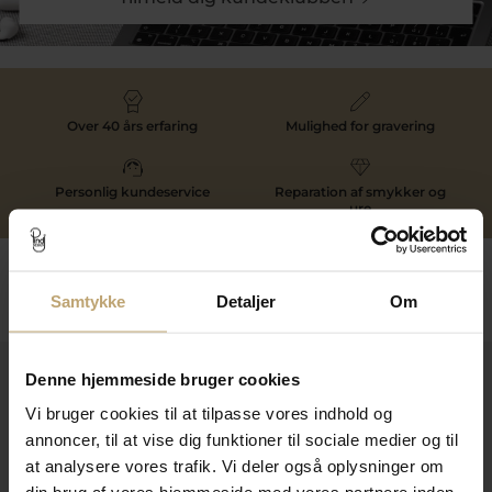
Over 40 års erfaring
Mulighed for gravering
Personlig kundeservice
Reparation af smykker og
ure
Følg os
Samtykke
Detaljer
Om
Kontakt
Denne hjemmeside bruger cookies
Vi bruger cookies til at tilpasse vores indhold og
Åbningstider I Butikken
annoncer, til at vise dig funktioner til sociale medier og til
Information
at analysere vores trafik. Vi deler også oplysninger om