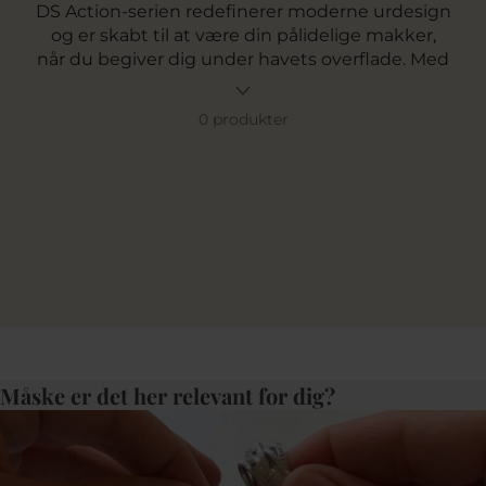
DS Action-serien redefinerer moderne urdesign
og er skabt til at være din pålidelige makker,
når du begiver dig under havets overflade. Med
imponerende præcision, exceptionel
vandtæthed og et stilfuldt, dynamisk udtryk er
0 produkter
disse ure til både mænd og kvinder perfekte til
alle eventyr – både over og under vandet.
Måske er det her relevant for dig?