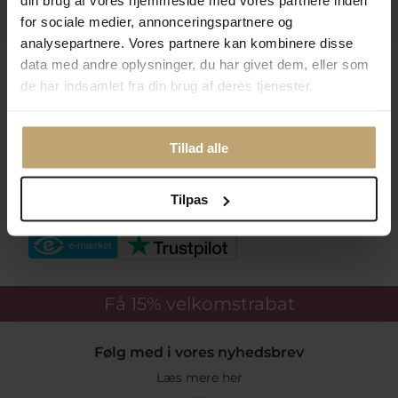
din brug af vores hjemmeside med vores partnere inden
Praktiske Sider
for sociale medier, annonceringspartnere og
analysepartnere. Vores partnere kan kombinere disse
data med andre oplysninger, du har givet dem, eller som
Leveringsmuligheder
de har indsamlet fra din brug af deres tjenester.
Betalingsmuligheder
Tillad alle
Tilpas
Sikker Og Tryg E-Handel
Få 15%
velkomstrabat
Følg med i vores nyhedsbrev
Læs mere her