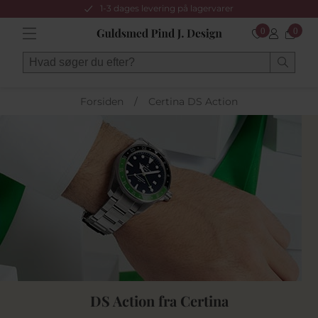
1-3 dages levering på lagervarer
0
0
Forsiden
/
Certina DS Action
DS Action fra Certina