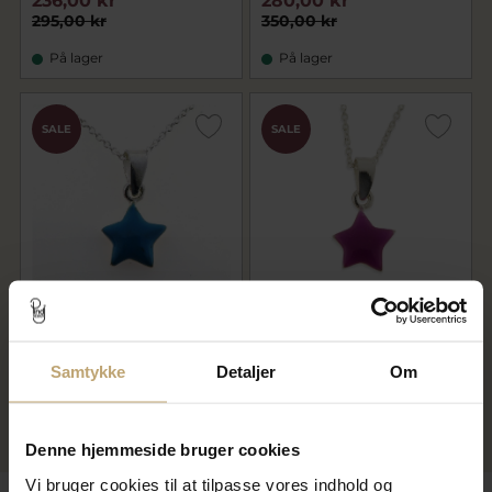
236,00 kr
280,00 kr
295,00 kr
350,00 kr
På lager
På lager
SALE
SALE
Bella & Valdemar by Pind
Bella & Valdemar by Pind
halskæde med stjerne sølv
halskæde med stjerne sølv
Samtykke
Detaljer
Om
236,00 kr
236,00 kr
295,00 kr
295,00 kr
På lager
På lager
Denne hjemmeside bruger cookies
Vi bruger cookies til at tilpasse vores indhold og