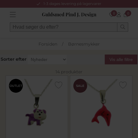
1-3 dages levering på lagervarer
0
0
Forsiden
/
Børnesmykker
Sorter efter
Vis alle filtre
14 produkter
OUTLET
SALE