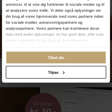
annoncer, til at vise dig funktioner til sociale medier og til
Måske er det her relevant for dig?
at analysere vores trafik. Vi deler også oplysninger om
din brug af vores hjemmeside med vores partnere inden
for sociale medier, annonceringspartnere og
analysepartnere. Vores partnere kan kombinere disse
data med andre oplysninger, du har givet dem, eller som
de har indsamlet fra din brug af deres tjenester.
Tillad alle
Smykkepleje
Tilpas