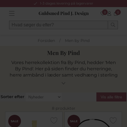
1-3 dages levering på lagervarer
0
0
Forsiden
/
Men by Pind
Men By Pind
Vores herrekollektion fra By Pind, hedder 'Men
By Pind'. Her på siden finder du herreringe,
herre armbånd i læder samt vedhæng i sterling
sølv.
Sorter efter
Vis alle filtre
8 produkter
SALE
SALE