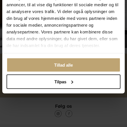
annoncer, til at vise dig funktioner til sociale medier og til
at analysere vores trafik. Vi deler også oplysninger om
din brug af vores hjemmeside med vores partnere inden
for sociale medier, annonceringspartnere og
analysepartnere. Vores partnere kan kombinere disse
Tilmeld dig kundeklubben
data med andre oplysninger, du har givet dem, eller som
de har indsamlet fra din brug af deres tjenester.
Tillad alle
Over 40 års erfaring
Mulighed for gravering
Tilpas
Personlig kundeservice
Reparation af smykker og
ure
Følg os