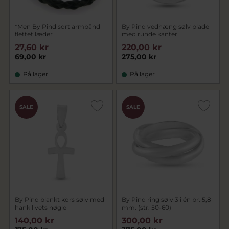
*Men By Pind sort armbånd
By Pind vedhæng sølv plade
flettet læder
med runde kanter
27,60 kr
220,00 kr
69,00 kr
275,00 kr
På lager
På lager
SALE
SALE
By Pind blankt kors sølv med
By Pind ring sølv 3 i én br. 5,8
hank livets nøgle
mm. (str. 50-60)
140,00 kr
300,00 kr