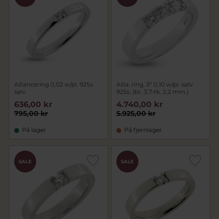
Alliancering 0,02 w/pi. 925s
Allia. ring, 3* 0,10 w/pi. sølv
sølv
925s. (br. 3,7-tk. 2,2 mm.)
636,00 kr
4.740,00 kr
795,00 kr
5.925,00 kr
På lager
På fjernlager
SALE
SALE