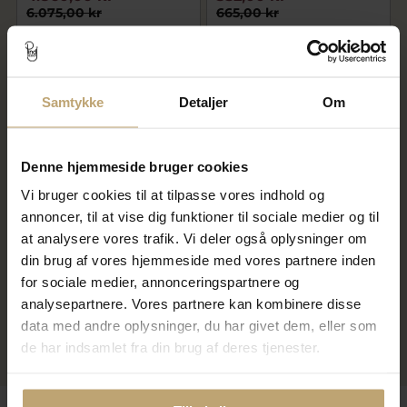
6.075,00 kr
665,00 kr
På fjernlager
På lager
Samtykke
Detaljer
Om
SALE
Denne hjemmeside bruger cookies
Vi bruger cookies til at tilpasse vores indhold og
annoncer, til at vise dig funktioner til sociale medier og til
at analysere vores trafik. Vi deler også oplysninger om
din brug af vores hjemmeside med vores partnere inden
Garderring,bredde 1,6 mm.,
tyk. 1,8 mm. 925s.
for sociale medier, annonceringspartnere og
580,00 kr
analysepartnere. Vores partnere kan kombinere disse
725,00 kr
data med andre oplysninger, du har givet dem, eller som
de har indsamlet fra din brug af deres tjenester.
På lager