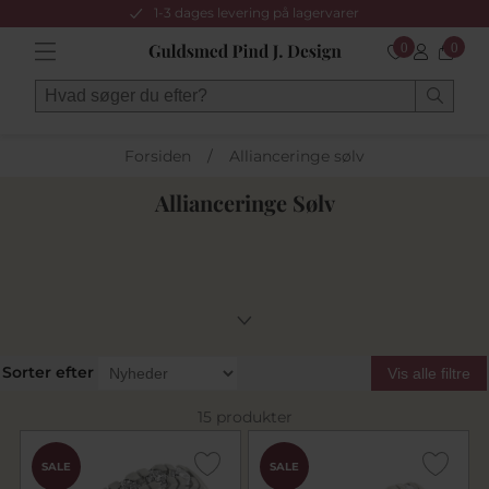
1-3 dages levering på lagervarer
0
0
Forsiden
/
Allianceringe sølv
Allianceringe Sølv
Sorter efter
Vis alle filtre
15 produkter
SALE
SALE