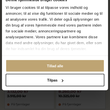
Sølv+14 kt.
Vi bruger cookies til at tilpasse vores indhold og
2.912,00 kr
460,00 kr
3.640,00 kr
575,00 kr
annoncer, til at vise dig funktioner til sociale medier og til
at analysere vores trafik. Vi deler også oplysninger om
På fjernlager
På fjernlager
din brug af vores hjemmeside med vores partnere inden
for sociale medier, annonceringspartnere og
analysepartnere. Vores partnere kan kombinere disse
SALE
SALE
data med andre oplysninger, du har givet dem, eller som
de har indsamlet fra din brug af deres tjenester.
Tillad alle
Tilpas
Vedhæng frisørsaks og kam
Vedhæng frisørsaks (hj. 56
(hj. 16 mm.) 14 kt. hvg.
mm.) Priser FRA
3.132,00 kr
8.260,00 kr
3.915,00 kr
10.325,00 kr
På fjernlager
På fjernlager