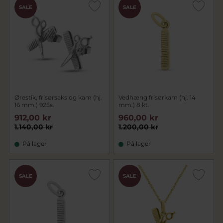
SALE
SALE
Ørestik, frisørsaks og kam (hj.
Vedhæng frisørkam (hj. 14
16 mm.) 925s.
mm.) 8 kt.
912,00 kr
960,00 kr
1.140,00 kr
1.200,00 kr
På lager
På lager
SALE
SALE