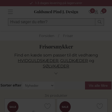
1-3 dages levering på lagervarer
0
0
Forsiden
/
Frisør
Frisørsmykker
Find en kæde som passer til dit vedhæng
HVIDGULDSKÆDER
,
GULDKÆDER
og
SØLVKÆDER
Sorter efter
Vis alle filtre
34 produkter
SALE
SALE