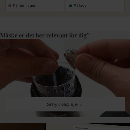
På fjernlager
På lager
Måske er det her relevant for dig?
Smykkepleje