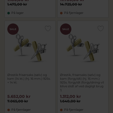
1.475,00 kr
14.725,00 kr
På lager
På fjernlager
SALE
SALE
Ørestik frisørsaks (sølv) og
Ørestik, frisørsaks (sølv) og
kam (14 kt.) (hj. 16 mm.) 925s.
kam (forgyldt) (hj. 16 mm.)
+ 14 kt.
925s. forgyldt (forgyldning vil
blive slidt af ved dagligt brug
!)
5.652,00 kr
1.312,00 kr
7.065,00 kr
1.640,00 kr
På fjernlager
På fjernlager