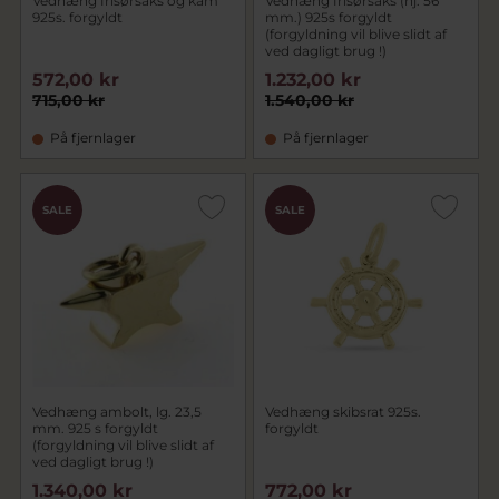
Vedhæng frisørsaks og kam
Vedhæng frisørsaks (hj. 56
925s. forgyldt
mm.) 925s forgyldt
(forgyldning vil blive slidt af
ved dagligt brug !)
572,00 kr
1.232,00 kr
715,00 kr
1.540,00 kr
På fjernlager
På fjernlager
SALE
SALE
Vedhæng ambolt, lg. 23,5
Vedhæng skibsrat 925s.
mm. 925 s forgyldt
forgyldt
(forgyldning vil blive slidt af
ved dagligt brug !)
1.340,00 kr
772,00 kr