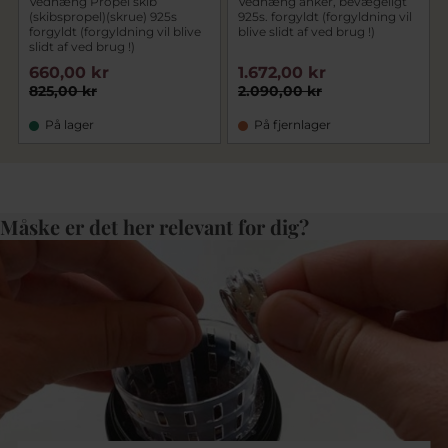
Vedhæng Propel skib
Vedhæng anker, bevægeligt
(skibspropel)(skrue) 925s
925s. forgyldt (forgyldning vil
forgyldt (forgyldning vil blive
blive slidt af ved brug !)
slidt af ved brug !)
660,00 kr
1.672,00 kr
825,00 kr
2.090,00 kr
På lager
På fjernlager
Måske er det her relevant for dig?