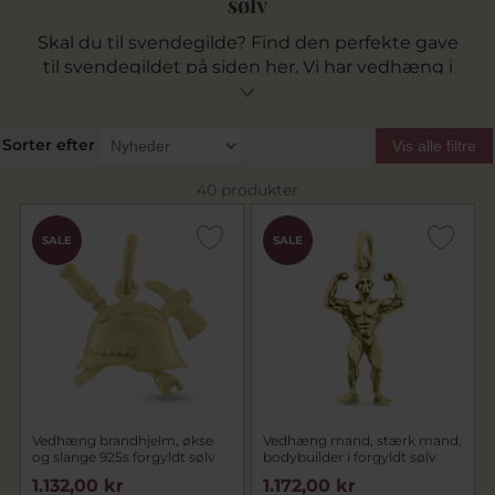
sølv
Skal du til svendegilde? Find den perfekte gave
til svendegildet på siden her. Vi har vedhæng i
forgyldt sølv udformet perfekt til at matche det
specifikke fag eller måske din specifikke
hobby? Du finder vedhæng udformet som for
Sorter efter
Vis alle filtre
eksempel et anker, en murske, en rørtang,
dykkerflasker og meget mere. Vi tilbyder fri
40 produkter
fragt v. køb for over kr. 499,-
SALE
SALE
Vedhæng brandhjelm, økse
Vedhæng mand, stærk mand,
og slange 925s forgyldt sølv
bodybuilder i forgyldt sølv
1.132,00 kr
1.172,00 kr