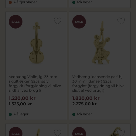
På fjernlager
På lager
SALE
SALE
Vedhæng Violin, lg. 33 mm.
Vedhæng "dansende par" hj.
skjult øsken 925s. sølv
30 mm. (danser) 925s.
forgyldt (forgyldning vil blive
forgyldt (forgyldning vil blive
slidt af ved brug !)
slidt af ved brug !)
1.220,00 kr
1.820,00 kr
1.525,00 kr
2.275,00 kr
På lager
På lager
SALE
SALE