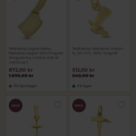
Vedhæng slagterhakke,
Vedhæng ridestøvle, massiv,
flækøkse slagter 925s forgyldt
hj. 9,5 mm. 925s. forgyldt
(forgyldning vil blive slidt af
ved brug !)
872,00 kr
512,00 kr
1.090,00 kr
640,00 kr
På fjernlager
På lager
SALE
SALE