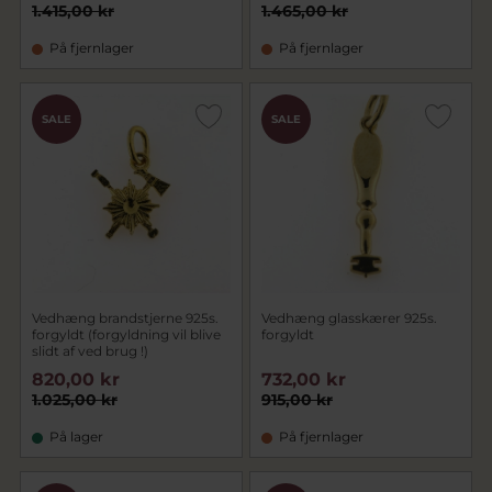
1.415,00 kr
1.465,00 kr
På fjernlager
På fjernlager
SALE
SALE
Vedhæng brandstjerne 925s.
Vedhæng glasskærer 925s.
forgyldt (forgyldning vil blive
forgyldt
slidt af ved brug !)
820,00 kr
732,00 kr
1.025,00 kr
915,00 kr
På lager
På fjernlager