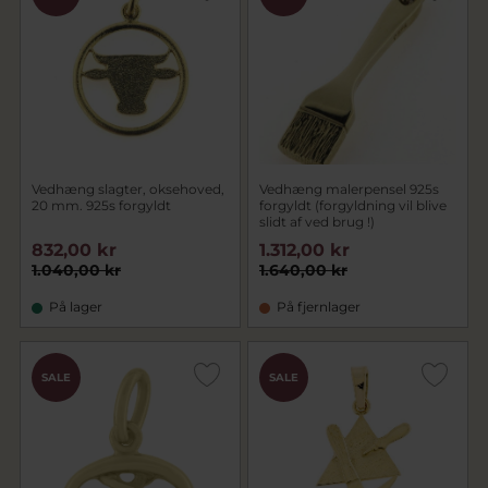
Vedhæng slagter, oksehoved,
Vedhæng malerpensel 925s
20 mm. 925s forgyldt
forgyldt (forgyldning vil blive
slidt af ved brug !)
832,00 kr
1.312,00 kr
1.040,00 kr
1.640,00 kr
På lager
På fjernlager
SALE
SALE