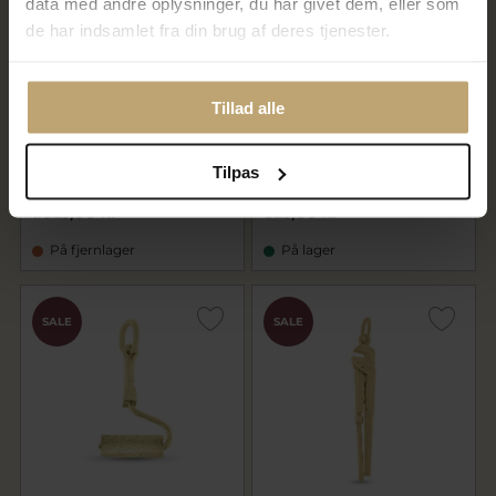
data med andre oplysninger, du har givet dem, eller som
de har indsamlet fra din brug af deres tjenester.
Broche trompet, lg. 34 mm.
Vedhæng, VW, Volkswagen
Tillad alle
925s. forgyldt (forgyldning vil
smykke 925s. forgyldt
blive slidt af ved brug !)
(folkevogn smykke)
(forgyldning vil blive slidt af
ved brug !)
Tilpas
1.460,00 kr
660,00 kr
1.825,00 kr
825,00 kr
På fjernlager
På lager
SALE
SALE