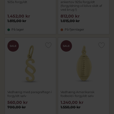
925s forgyldt
ankertov 925s forgyldt
(forgyldning vil blive slidt af
ved brug !)
1.452,00 kr
812,00 kr
1.815,00 kr
1.015,00 kr
På lager
På fjernlager
SALE
SALE
Vedhæng med paragraftegn i
Vedhæng Amerikansk
forgyldt sølv
fodbold i forgyldt sølv
560,00 kr
1.240,00 kr
700,00 kr
1.550,00 kr