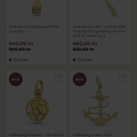
Vedhæng malerpensel 925s
Vedhæng roåre - roning 925s.
forgyldt
forgyldt (forgyldning vil blive
slidt af ved brug !)
640,00 kr
680,00 kr
800,00 kr
850,00 kr
På lager
På lager
SALE
SALE
Vedhæng fodbold - håndbold
Vedhæng anker med