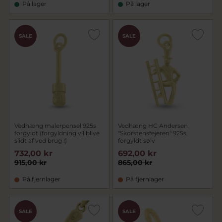
På lager
På lager
SALE
SALE
Vedhæng malerpensel 925s
Vedhæng HC Andersen
forgyldt (forgyldning vil blive
"Skorstensfejeren" 925s.
slidt af ved brug !)
forgyldt sølv
732,00 kr
692,00 kr
915,00 kr
865,00 kr
På fjernlager
På fjernlager
SALE
SALE