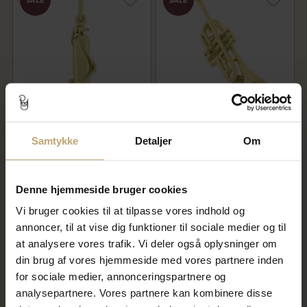
SALE
SALE
Dykkerflaske, enkelt 925s
Vedhæng trompet, lg. 34
forgyldt
mm. øsken & ovalt øsken
Samtykke
Detaljer
Om
925s. forgyldt
1.072,00 kr
1.160,00 kr
1.340,00 kr
1.450,00 kr
Denne hjemmeside bruger cookies
På fjernlager
På fjernlager
Vi bruger cookies til at tilpasse vores indhold og
annoncer, til at vise dig funktioner til sociale medier og til
at analysere vores trafik. Vi deler også oplysninger om
SALE
SALE
din brug af vores hjemmeside med vores partnere inden
for sociale medier, annonceringspartnere og
analysepartnere. Vores partnere kan kombinere disse