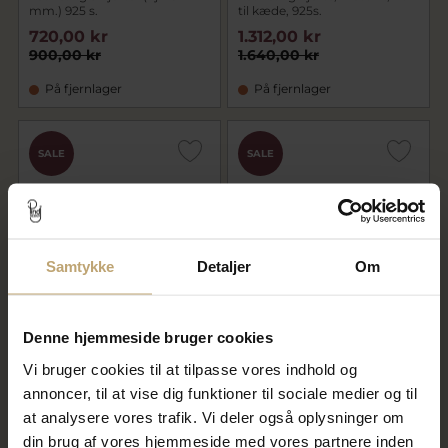
mm.) 925 s.
til kæde, 925s.
720,00 kr
1.312,00 kr
900,00 kr
1.640,00 kr
På fjernlager
På fjernlager
SALE
SALE
Samtykke
Detaljer
Om
Vedhæng åbent hjerte, 2
Vedhæng hjerte, hj. 9,5 mm.
Denne hjemmeside bruger cookies
huller til kæde, 925s. (excl.
åbent massivt 925s.
kæde)
Vi bruger cookies til at tilpasse vores indhold og
620,00 kr
592,00 kr
annoncer, til at vise dig funktioner til sociale medier og til
775,00 kr
740,00 kr
at analysere vores trafik. Vi deler også oplysninger om
din brug af vores hjemmeside med vores partnere inden
På lager
På fjernlager