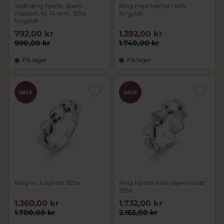
Vedhæng hjerte, åbent
Ring med hjerter i sølv
massivt, hj. 14 mm. 925s
forgyldt
forgyldt
792,00 kr
1.392,00 kr
990,00 kr
1.740,00 kr
På lager
På lager
SALE
SALE
Ring m. 5 hjerter 925s
Ring hjerter hele vejen rundt
925s
1.360,00 kr
1.732,00 kr
1.700,00 kr
2.165,00 kr