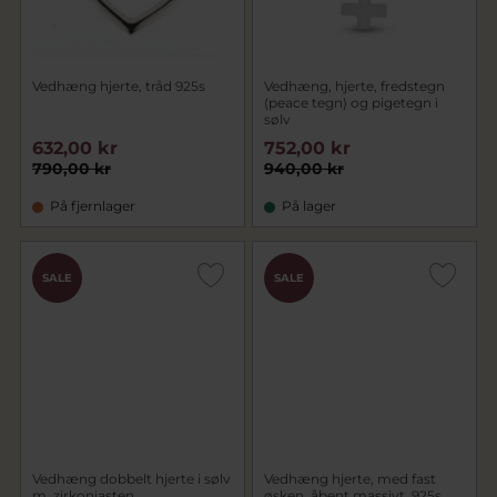
Vedhæng hjerte, tråd 925s
Vedhæng, hjerte, fredstegn
(peace tegn) og pigetegn i
sølv
632,00 kr
752,00 kr
790,00 kr
940,00 kr
På fjernlager
På lager
SALE
SALE
Vedhæng dobbelt hjerte i sølv
Vedhæng hjerte, med fast
m. zirkoniasten
øsken, åbent massivt, 925s.