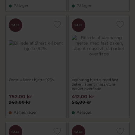
På lager
På lager
SALE
SALE
Ørestik åbent hjerte 925s.
Vedhæng hjerte, med fast
øsken, åbent massivt, rå
barket overflade
752,00 kr
412,00 kr
940,00 kr
515,00 kr
På fjernlager
På lager
SALE
SALE