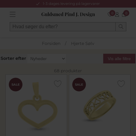
1-3 dages levering på lagervarer
0
0
Forsiden
/
Hjerte Sølv
Sorter efter
Vis alle filtre
68 produkter
SALE
SALE