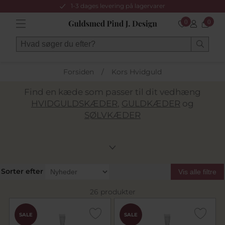
1-3 dages levering på lagervarer
0
0
Forsiden
/
Kors Hvidguld
Find en kæde som passer til dit vedhæng
HVIDGULDSKÆDER
,
GULDKÆDER
og
SØLVKÆDER
Sorter efter
Vis alle filtre
26 produkter
SALE
SALE