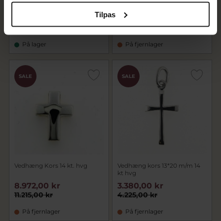
mm.)
Tilpas
12.220,00 kr
4.240,00 kr
15.275,00 kr
5.300,00 kr
På lager
På fjernlager
SALE
SALE
Vedhæng Kors 14 kt. hvg
Vedhæng kors 13*20 m/m 14
kt hvg
8.972,00 kr
3.380,00 kr
11.215,00 kr
4.225,00 kr
På fjernlager
På fjernlager