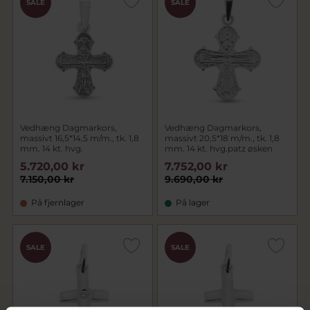
SALE
SALE
Vedhæng Dagmarkors,
Vedhæng Dagmarkors,
massivt 16,5*14,5 m/m., tk. 1,8
massivt 20,5*18 m/m., tk. 1,8
mm. 14 kt. hvg.
mm. 14 kt. hvg.patz øsken
5.720,00 kr
7.752,00 kr
7.150,00 kr
9.690,00 kr
På fjernlager
På lager
SALE
SALE