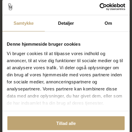
Samtykke
Detaljer
Om
Vedhæng kors, brill. 0,03 w/vs.
Vedhæng kors, 11*18 mm.,
11*18 mm., massivt 14 kt. hvg.
massivt 14 kt. hvg.
4.612,00 kr
3.992,00 kr
Denne hjemmeside bruger cookies
5.765,00 kr
4.990,00 kr
Vi bruger cookies til at tilpasse vores indhold og
På fjernlager
På lager
annoncer, til at vise dig funktioner til sociale medier og til
at analysere vores trafik. Vi deler også oplysninger om
SALE
SALE
din brug af vores hjemmeside med vores partnere inden
for sociale medier, annonceringspartnere og
analysepartnere. Vores partnere kan kombinere disse
data med andre oplysninger, du har givet dem, eller som
de har indsamlet fra din brug af deres tjenester.
Tillad alle
Vedhæng Kors, fast patz, 17*17
Vedhæng Kors med hank
mm. 14 kt. hvg.
livets nøgle 14 kt. hvg. (12*20